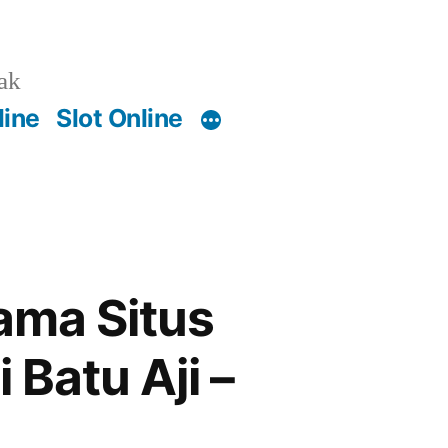
ak
line
Slot Online
ama Situs
 Batu Aji –