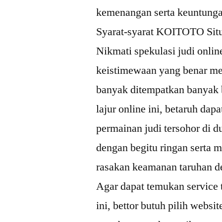
kemenangan serta keuntung
Syarat-syarat KOITOTO Situ
Nikmati spekulasi judi onli
keistimewaan yang benar me
banyak ditempatkan banyak b
lajur online ini, betaruh da
permainan judi tersohor di d
dengan begitu ringan serta m
rasakan keamanan taruhan d
Agar dapat temukan service
ini, bettor butuh pilih websi