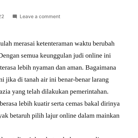
on
22
Leave a comment
Keamanan
Lebih
ntulah merasai ketenteraman waktu berubah
Terjaga
Bersama
 Dengan semua keunggulan judi online ini
Situs
i terasa lebih nyaman dan aman. Bagaimana
Togel
Online
 jika di tanah air ini benar-benar larang
Berpredikat
Razia yang telah dilakukan pemerintahan.
Sahdi
berasa lebih kuatir serta cemas bakal dirinya
Batu
Aji
ak betaruh pilih lajur online dalam mainkan
–
KOITOTO