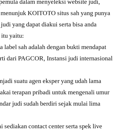
emula dalam menyeleksi website judi,
si menunjuk KOITOTO situs sah yang punya
judi yang dapat diakui serta bisa anda
itu yaitu:
ya label sah adalah dengan bukti mendapat
erti dari PAGCOR, Instansi judi internasional
njadi suatu agen eksper yang udah lama
pakai terapan pribadi untuk mengenali umur
ndar judi sudah berdiri sejak mulai lima
i sediakan contact center serta spek live