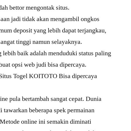
ah bettor mengontak situs.
asaan jadi tidak akan mengambil ongkos
imum deposit yang lebih dapat terjangkau,
angat tinggi namun selayaknya.
ng lebih baik adalah menduduki status paling
uat opsi web judi bisa dipercaya.
itus Togel KOITOTO Bisa dipercaya
line pula bertambah sangat cepat. Dunia
di tawarkan beberapa spek permainan
 Metode online ini semakin diminati