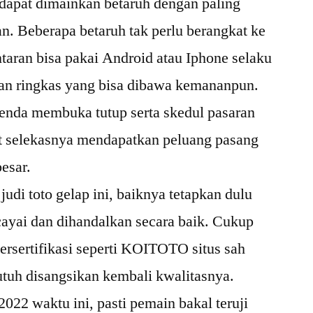
h dapat dimainkan betaruh dengan paling
 Beberapa betaruh tak perlu berangkat ke
ntaran bisa pakai Android atau Iphone selaku
dan ringkas yang bisa dibawa kemananpun.
enda membuka tutup serta skedul pasaran
at selekasnya mendapatkan peluang pasang
esar.
udi toto gelap ini, baiknya tetapkan dulu
rcayai dan dihandalkan secara baik. Cukup
ersertifikasi seperti KOITOTO situs sah
butuh disangsikan kembali kwalitasnya.
2022 waktu ini, pasti pemain bakal teruji