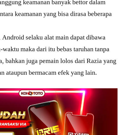
enanggung keamanan banyak bettor dalam
Antara keamanan yang bisa dirasa beberapa
i Android selaku alat main dapat dibawa
waktu maka dari itu bebas taruhan tanpa
a, bahkan juga pemain lolos dari Razia yang
an ataupun bermacam efek yang lain.