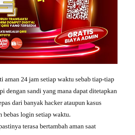
ti aman 24 jam setiap waktu sebab tiap-tiap
pi dengan sandi yang mana dapat ditetapkan
rlepas dari banyak hacker ataupun kasus
h bebas login setiap waktu.
 pastinya terasa bertambah aman saat