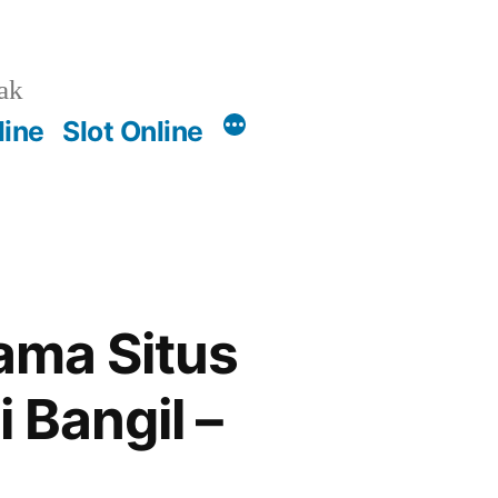
ak
line
Slot Online
ama Situs
 Bangil –