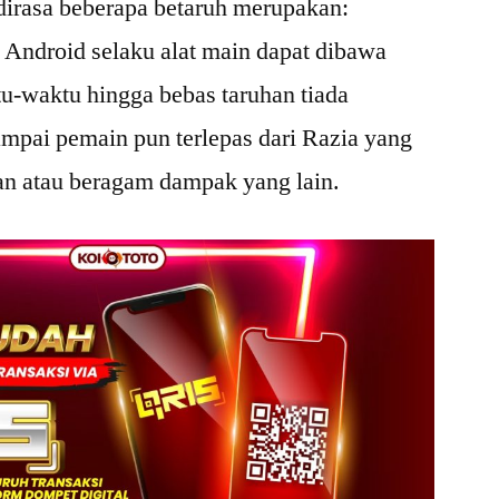
dirasa beberapa betaruh merupakan:
Android selaku alat main dapat dibawa
u-waktu hingga bebas taruhan tiada
ampai pemain pun terlepas dari Razia yang
an atau beragam dampak yang lain.