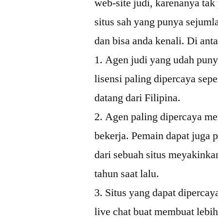
web-site judi, karenanya t
situs sah yang punya sejumla
dan bisa anda kenali. Di ant
1. Agen judi yang udah puny
lisensi paling dipercaya sep
datang dari Filipina.
2. Agen paling dipercaya me
bekerja. Pemain dapat juga 
dari sebuah situs meyakinkan
tahun saat lalu.
3. Situs yang dapat dipercay
live chat buat membuat lebih