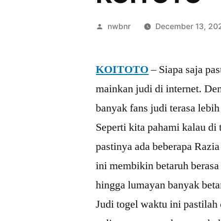
Posted
nwbnr
December 13, 20
by
KOITOTO
– Siapa saja pas
mainkan judi di internet. De
banyak fans judi terasa leb
Seperti kita pahami kalau di 
pastinya ada beberapa Razia
ini membikin betaruh berasa 
hingga lumayan banyak betar
Judi togel waktu ini pastila