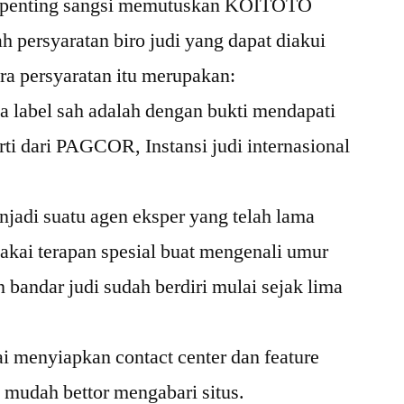
ak penting sangsi memutuskan KOITOTO
h persyaratan biro judi yang dapat diakui
ara persyaratan itu merupakan:
a label sah adalah dengan bukti mendapati
erti dari PAGCOR, Instansi judi internasional
njadi suatu agen eksper yang telah lama
pakai terapan spesial buat mengenali umur
 bandar judi sudah berdiri mulai sejak lima
ai menyiapkan contact center dan feature
 mudah bettor mengabari situs.