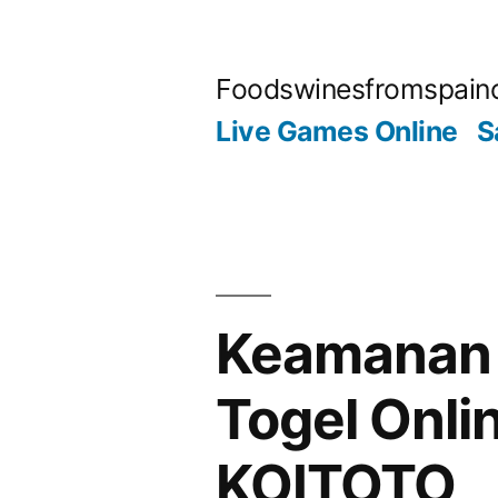
Skip
to
Foodswinesfromspain
content
Live Games Online
S
Keamanan 
Togel Onli
KOITOTO