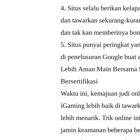
4. Situs selalu berikan kela
dan tawarkan sekurang-kuran
dan tak kan memberinya bonu
5. Situs punyai peringkat yan
di penelusuran Google buat al
Lebih Aman Main Bersama S
Bersertifikasi
Waktu ini, kemajuan judi on
iGaming lebih baik di tawar
lebih menarik. Trik online i
jamin keamanan beberapa be