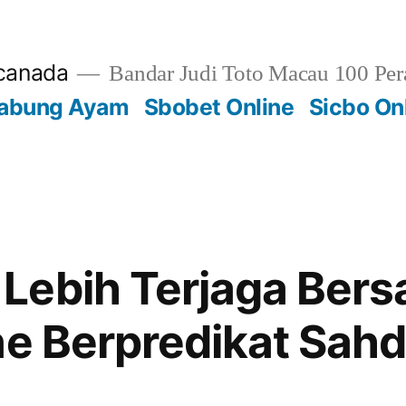
canada
Bandar Judi Toto Macau 100 Per
abung Ayam
Sbobet Online
Sicbo On
Lebih Terjaga Bers
ne Berpredikat Sahdi