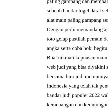
paling gampang dan membaha
sebuah bandar togel darat s
alat main paling gampang se
Dengan perlu memandang ag
toto gelap pastilah pemain 
angka serta coba hoki begitu
Buat nikmati kepuasan main j
web judi yang bisa diyakini
bersama biro judi mempunyai
Indonesia yang telah tak pen
bandar judi populer 2022 wak
kemenangan dan keuntunga