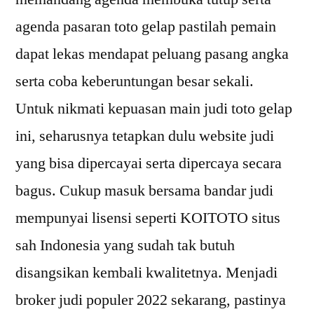
agenda pasaran toto gelap pastilah pemain
dapat lekas mendapat peluang pasang angka
serta coba keberuntungan besar sekali.
Untuk nikmati kepuasan main judi toto gelap
ini, seharusnya tetapkan dulu website judi
yang bisa dipercayai serta dipercaya secara
bagus. Cukup masuk bersama bandar judi
mempunyai lisensi seperti KOITOTO situs
sah Indonesia yang sudah tak butuh
disangsikan kembali kwalitetnya. Menjadi
broker judi populer 2022 sekarang, pastinya