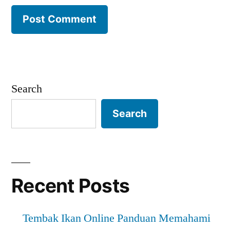
Search
Search
Recent Posts
Tembak Ikan Online Panduan Memahami