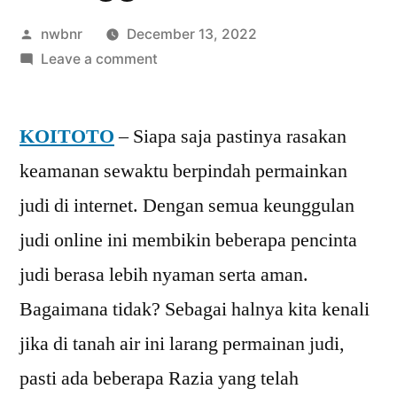
Posted
nwbnr
December 13, 2022
by
on
Leave a comment
Keamanan
Lebih
KOITOTO
– Siapa saja pastinya rasakan
Terjaga
Bersama
keamanan sewaktu berpindah permainkan
Situs
judi di internet. Dengan semua keunggulan
Togel
Online
judi online ini membikin beberapa pencinta
Berpredikat
judi berasa lebih nyaman serta aman.
Sahdi
Bagaimana tidak? Sebagai halnya kita kenali
Balinggi
–
jika di tanah air ini larang permainan judi,
KOITOTO
pasti ada beberapa Razia yang telah