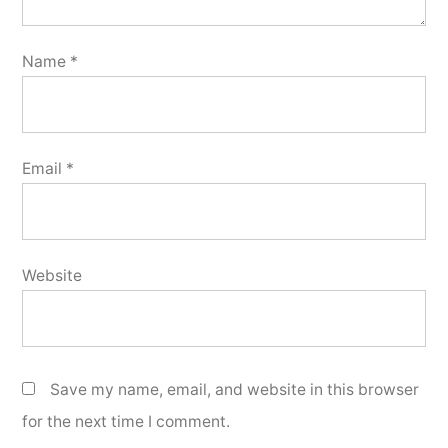
Name
*
Email
*
Website
Save my name, email, and website in this browser
for the next time I comment.