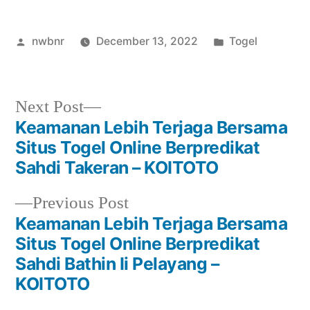
Posted
Posted
nwbnr
December 13, 2022
Togel
by
in
Next
Next Post
post:
Keamanan Lebih Terjaga Bersama
Post
Situs Togel Online Berpredikat
Sahdi Takeran – KOITOTO
navigation
Previous
Previous Post
post:
Keamanan Lebih Terjaga Bersama
Situs Togel Online Berpredikat
Sahdi Bathin Ii Pelayang –
KOITOTO