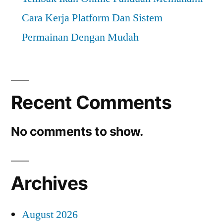
Cara Kerja Platform Dan Sistem
Permainan Dengan Mudah
Recent Comments
No comments to show.
Archives
August 2026