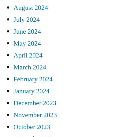
August 2024
July 2024
June 2024
May 2024
April 2024
March 2024
February 2024
January 2024
December 2023
November 2023
October 2023