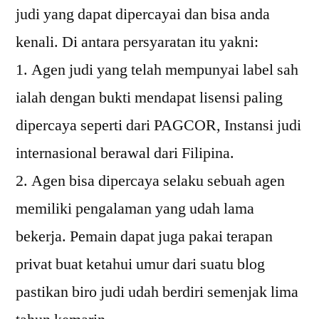
judi yang dapat dipercayai dan bisa anda
kenali. Di antara persyaratan itu yakni:
1. Agen judi yang telah mempunyai label sah
ialah dengan bukti mendapat lisensi paling
dipercaya seperti dari PAGCOR, Instansi judi
internasional berawal dari Filipina.
2. Agen bisa dipercaya selaku sebuah agen
memiliki pengalaman yang udah lama
bekerja. Pemain dapat juga pakai terapan
privat buat ketahui umur dari suatu blog
pastikan biro judi udah berdiri semenjak lima