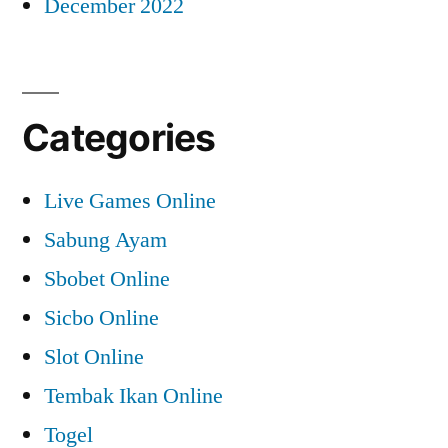
December 2022
Categories
Live Games Online
Sabung Ayam
Sbobet Online
Sicbo Online
Slot Online
Tembak Ikan Online
Togel