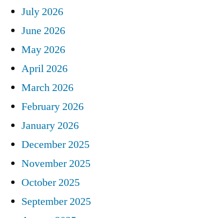
July 2026
June 2026
May 2026
April 2026
March 2026
February 2026
January 2026
December 2025
November 2025
October 2025
September 2025