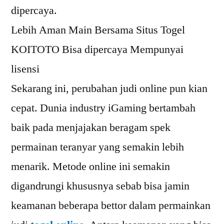
dipercaya.
Lebih Aman Main Bersama Situs Togel
KOITOTO Bisa dipercaya Mempunyai
lisensi
Sekarang ini, perubahan judi online pun kian
cepat. Dunia industry iGaming bertambah
baik pada menjajakan beragam spek
permainan teranyar yang semakin lebih
menarik. Metode online ini semakin
digandrungi khususnya sebab bisa jamin
keamanan beberapa bettor dalam permainkan