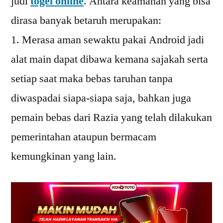
judi
togel online
. Antara keamanan yang bisa
dirasa banyak betaruh merupakan:
1. Merasa aman sewaktu pakai Android jadi
alat main dapat dibawa kemana sajakah serta
setiap saat maka bebas taruhan tanpa
diwaspadai siapa-siapa saja, bahkan juga
pemain bebas dari Razia yang telah dilakukan
pemerintahan ataupun bermacam
kemungkinan yang lain.