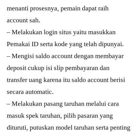
menanti prosesnya, pemain dapat raih
account sah.
– Melakukan login situs yaitu masukkan
Pemakai ID serta kode yang telah dipunyai.
– Mengisi saldo account dengan membayar
deposit cukup isi slip pembayaran dan
transfer uang karena itu saldo account berisi
secara automatic.
– Melakukan pasang taruhan melalui cara
masuk spek taruhan, pilih pasaran yang
dituruti, putuskan model taruhan serta penting