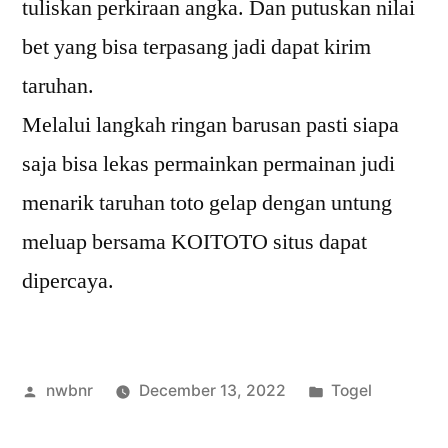
tuliskan perkiraan angka. Dan putuskan nilai
bet yang bisa terpasang jadi dapat kirim
taruhan.
Melalui langkah ringan barusan pasti siapa
saja bisa lekas permainkan permainan judi
menarik taruhan toto gelap dengan untung
meluap bersama KOITOTO situs dapat
dipercaya.
Posted
Posted
nwbnr
December 13, 2022
Togel
by
in