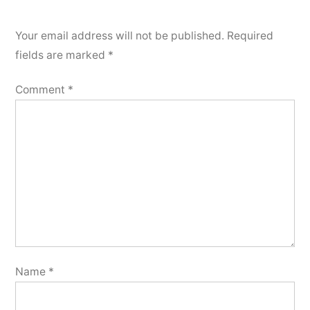
Your email address will not be published.
Required
fields are marked
*
Comment
*
Name
*