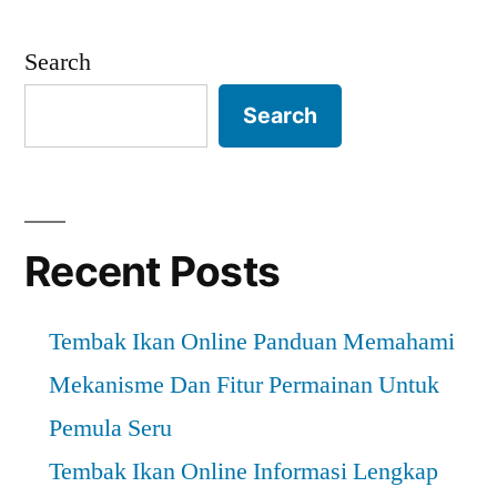
Search
Search
Recent Posts
Tembak Ikan Online Panduan Memahami
Mekanisme Dan Fitur Permainan Untuk
Pemula Seru
Tembak Ikan Online Informasi Lengkap