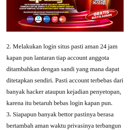
2. Melakukan login situs pasti aman 24 jam
kapan pun lantaran tiap account anggota
ditambahkan dengan sandi yang mana dapat
ditetapkan sendiri. Pasti account terbebas dari
banyak hacker ataupun kejadian penyetopan,
karena itu betaruh bebas login kapan pun.
3. Siapapun banyak bettor pastinya berasa
bertambah aman waktu privasinya terbangun