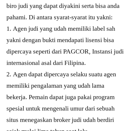
biro judi yang dapat diyakini serta bisa anda
pahami. Di antara syarat-syarat itu yakni:
1. Agen judi yang udah memiliki label sah
yakni dengan bukti mendapati lisensi bisa
dipercaya seperti dari PAGCOR, Instansi judi
internasional asal dari Filipina.
2. Agen dapat dipercaya selaku suatu agen
memiliki pengalaman yang udah lama
bekerja. Pemain dapat juga pakai program
spesial untuk mengenali umur dari sebuah
situs menegaskan broker judi udah berdiri