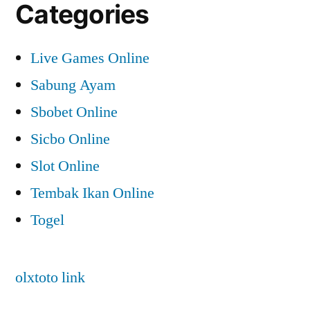
Categories
Live Games Online
Sabung Ayam
Sbobet Online
Sicbo Online
Slot Online
Tembak Ikan Online
Togel
olxtoto link