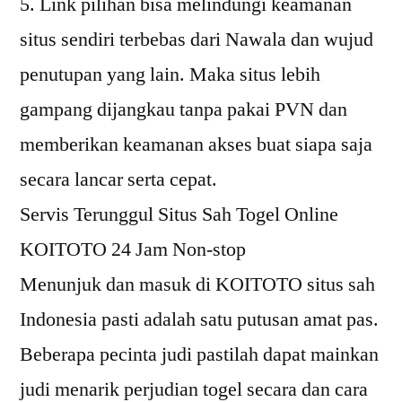
5. Link pilihan bisa melindungi keamanan
situs sendiri terbebas dari Nawala dan wujud
penutupan yang lain. Maka situs lebih
gampang dijangkau tanpa pakai PVN dan
memberikan keamanan akses buat siapa saja
secara lancar serta cepat.
Servis Terunggul Situs Sah Togel Online
KOITOTO 24 Jam Non-stop
Menunjuk dan masuk di KOITOTO situs sah
Indonesia pasti adalah satu putusan amat pas.
Beberapa pecinta judi pastilah dapat mainkan
judi menarik perjudian togel secara dan cara