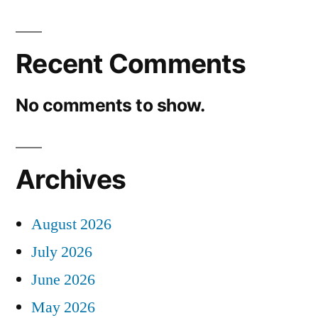
Recent Comments
No comments to show.
Archives
August 2026
July 2026
June 2026
May 2026