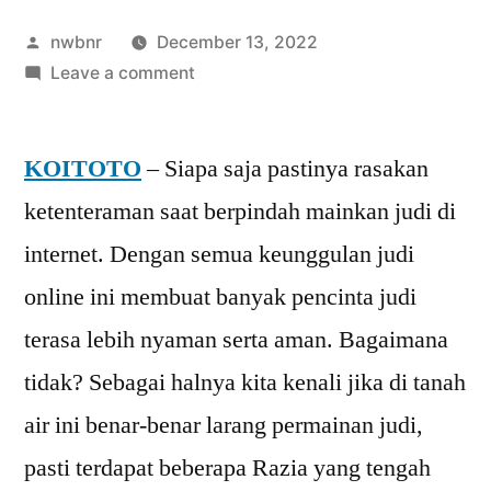
Posted
nwbnr
December 13, 2022
by
on
Leave a comment
Keamanan
Lebih
KOITOTO
– Siapa saja pastinya rasakan
Terjaga
Bersama
ketenteraman saat berpindah mainkan judi di
Situs
internet. Dengan semua keunggulan judi
Togel
Online
online ini membuat banyak pencinta judi
Berpredikat
terasa lebih nyaman serta aman. Bagaimana
Sahdi
tidak? Sebagai halnya kita kenali jika di tanah
Baki
–
air ini benar-benar larang permainan judi,
KOITOTO
pasti terdapat beberapa Razia yang tengah