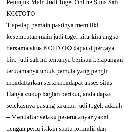
Petunjuk Main Judi Togel Online Situs Sah
KOITOTO
Tiap-tiap pemain pastinya memiliki
kesempatan main judi togel kira-kira angka
bersama situs KOITOTO dapat dipercaya.
biro judi sah ini tentunya berikan kelapangan
terutamanya untuk pemula yang pengin
mendaftarkan serta mendapat akses situs.
Hanya cukup bagian berikut, anda dapat
selekasnya pasang taruhan judi togel, adalah:
– Mendaftar selaku peserta anyar yakni
dengan perlu isikan suatu formulir dan