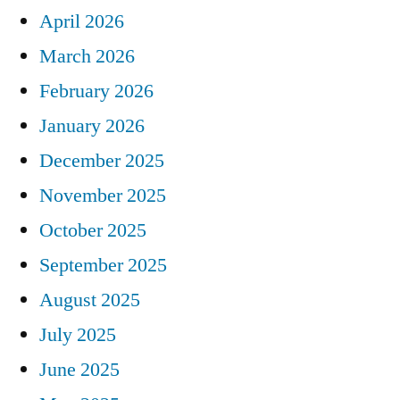
April 2026
March 2026
February 2026
January 2026
December 2025
November 2025
October 2025
September 2025
August 2025
July 2025
June 2025