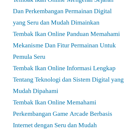
Dan Perkembangan Permainan Digital
yang Seru dan Mudah Dimainkan
Tembak Ikan Online Panduan Memahami
Mekanisme Dan Fitur Permainan Untuk
Pemula Seru
Tembak Ikan Online Informasi Lengkap
Tentang Teknologi dan Sistem Digital yang
Mudah Dipahami
Tembak Ikan Online Memahami
Perkembangan Game Arcade Berbasis
Internet dengan Seru dan Mudah