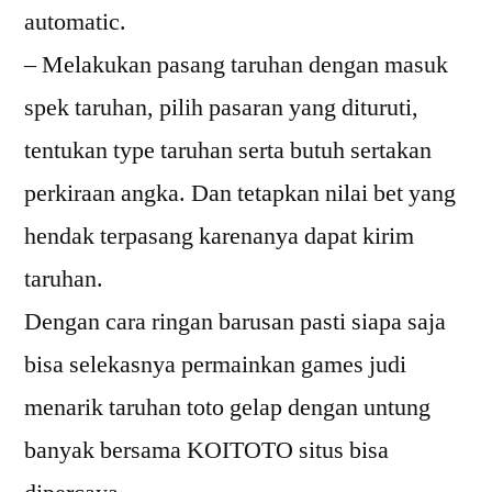
automatic.
– Melakukan pasang taruhan dengan masuk
spek taruhan, pilih pasaran yang dituruti,
tentukan type taruhan serta butuh sertakan
perkiraan angka. Dan tetapkan nilai bet yang
hendak terpasang karenanya dapat kirim
taruhan.
Dengan cara ringan barusan pasti siapa saja
bisa selekasnya permainkan games judi
menarik taruhan toto gelap dengan untung
banyak bersama KOITOTO situs bisa