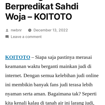
Berpredikat Sahdi
Woja – KOITOTO
Posted
nwbnr
December 13, 2022
by
on
Leave a comment
Keamanan
Lebih
KOITOTO
– Siapa saja pastinya merasai
Terbukti
Bersama
keamanan waktu berganti mainkan judi di
Situs
internet. Dengan semua kelebihan judi online
Togel
Online
ini membikin banyak fans judi terasa lebih
Berpredikat
nyaman serta aman. Bagaimana tak? Seperti
Sahdi
kita kenali kalau di tanah air ini larang judi,
Woja