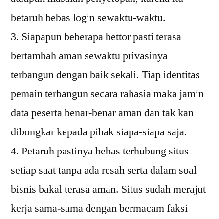
betaruh bebas login sewaktu-waktu.
3. Siapapun beberapa bettor pasti terasa
bertambah aman sewaktu privasinya
terbangun dengan baik sekali. Tiap identitas
pemain terbangun secara rahasia maka jamin
data peserta benar-benar aman dan tak kan
dibongkar kepada pihak siapa-siapa saja.
4. Petaruh pastinya bebas terhubung situs
setiap saat tanpa ada resah serta dalam soal
bisnis bakal terasa aman. Situs sudah merajut
kerja sama-sama dengan bermacam faksi