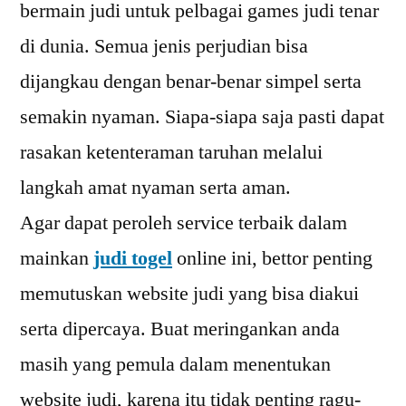
bermain judi untuk pelbagai games judi tenar
di dunia. Semua jenis perjudian bisa
dijangkau dengan benar-benar simpel serta
semakin nyaman. Siapa-siapa saja pasti dapat
rasakan ketenteraman taruhan melalui
langkah amat nyaman serta aman.
Agar dapat peroleh service terbaik dalam
mainkan
judi togel
online ini, bettor penting
memutuskan website judi yang bisa diakui
serta dipercaya. Buat meringankan anda
masih yang pemula dalam menentukan
website judi, karena itu tidak penting ragu-