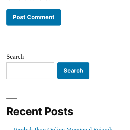
Search
Search
Recent Posts
Tembak Ikan Online Mengenal Sejarah