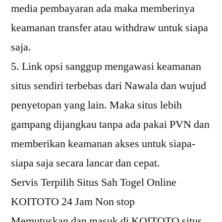
media pembayaran ada maka memberinya
keamanan transfer atau withdraw untuk siapa
saja.
5. Link opsi sanggup mengawasi keamanan
situs sendiri terbebas dari Nawala dan wujud
penyetopan yang lain. Maka situs lebih
gampang dijangkau tanpa ada pakai PVN dan
memberikan keamanan akses untuk siapa-
siapa saja secara lancar dan cepat.
Servis Terpilih Situs Sah Togel Online
KOITOTO 24 Jam Non stop
Memutuskan dan masuk di KOITOTO situs