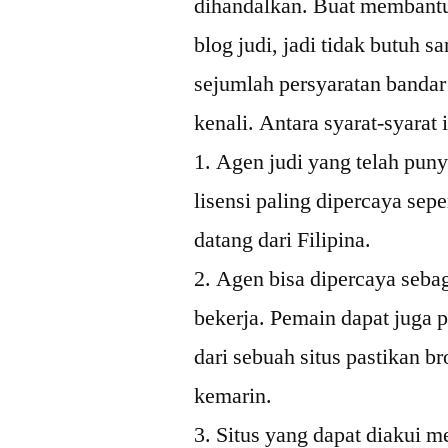
dihandalkan. Buat membant
blog judi, jadi tidak butuh 
sejumlah persyaratan bandar 
kenali. Antara syarat-syarat
1. Agen judi yang telah pun
lisensi paling dipercaya sep
datang dari Filipina.
2. Agen bisa dipercaya seba
bekerja. Pemain dapat juga
dari sebuah situs pastikan br
kemarin.
3. Situs yang dapat diakui m