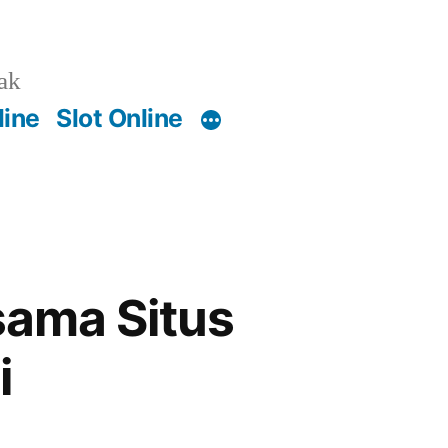
ak
line
Slot Online
sama Situs
i