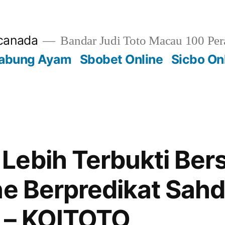
canada
Bandar Judi Toto Macau 100 Per
abung Ayam
Sbobet Online
Sicbo On
ebih Terbukti Ber
ne Berpredikat Sahd
 – KOITOTO