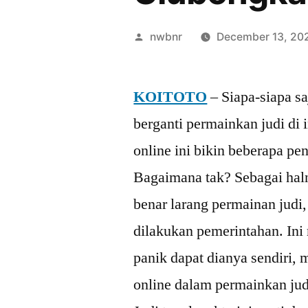
Posted
nwbnr
December 13, 20
by
KOITOTO
– Siapa-siapa sa
berganti permainkan judi di
online ini bikin beberapa pe
Bagaimana tak? Sebagai halny
benar larang permainan judi
dilakukan pemerintahan. Ini 
panik dapat dianya sendiri,
online dalam permainkan jud