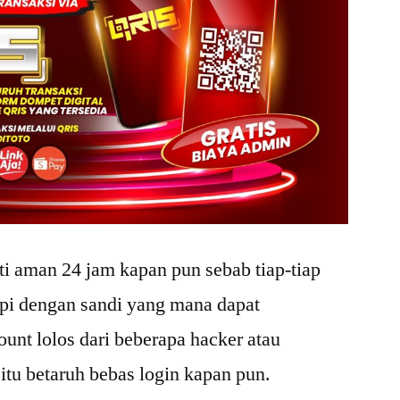
ti aman 24 jam kapan pun sebab tiap-tiap
api dengan sandi yang mana dapat
ount lolos dari beberapa hacker atau
itu betaruh bebas login kapan pun.