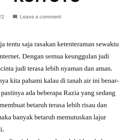
on
22
Leave a comment
Keamanan
Lebih
ja tentu saja rasakan ketenteraman sewaktu
Terbukti
Bersama
 internet. Dengan semua keunggulan judi
Situs
ncinta judi terasa lebih nyaman dan aman.
Togel
Online
a kita pahami kalau di tanah air ini benar-
Berpredikat
, pastinya ada beberapa Razia yang sedang
Sahdi
membuat betaruh terasa lebih risau dan
Ulubongka
–
 maka banyak betaruh memutuskan lajur
KOITOTO
i.