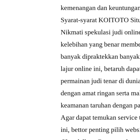
kemenangan dan keuntunga
Syarat-syarat KOITOTO Situ
Nikmati spekulasi judi onlin
kelebihan yang benar member
banyak dipraktekkan banyak 
lajur online ini, betaruh da
permainan judi tenar di duni
dengan amat ringan serta ma
keamanan taruhan dengan p
Agar dapat temukan service
ini, bettor penting pilih web