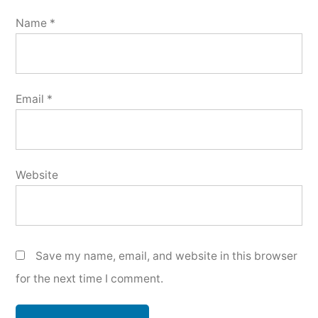
Name
*
Email
*
Website
Save my name, email, and website in this browser
for the next time I comment.