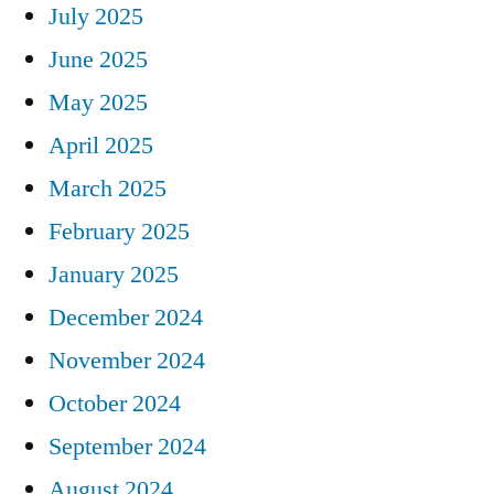
July 2025
June 2025
May 2025
April 2025
March 2025
February 2025
January 2025
December 2024
November 2024
October 2024
September 2024
August 2024