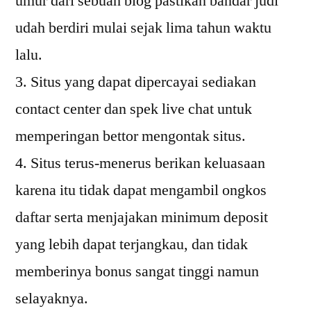
umur dari sebuah blog pastikan bandar judi
udah berdiri mulai sejak lima tahun waktu
lalu.
3. Situs yang dapat dipercayai sediakan
contact center dan spek live chat untuk
memperingan bettor mengontak situs.
4. Situs terus-menerus berikan keluasaan
karena itu tidak dapat mengambil ongkos
daftar serta menjajakan minimum deposit
yang lebih dapat terjangkau, dan tidak
memberinya bonus sangat tinggi namun
selayaknya.