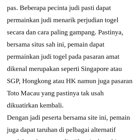
pas. Beberapa pecinta judi pasti dapat
permainkan judi menarik perjudian togel
secara dan cara paling gampang. Pastinya,
bersama situs sah ini, pemain dapat
permainkan judi togel pada pasaran amat
dikenal merupakan seperti Singapore atau
SGP, Hongkong atau HK namun juga pasaran
Toto Macau yang pastinya tak usah
dikuatirkan kembali.
Dengan jadi peserta bersama site ini, pemain
juga dapat taruhan di pelbagai alternatif