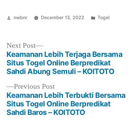
Posted
Posted
nwbnr
December 13, 2022
Togel
by
in
Next
Next Post
post:
Keamanan Lebih Terjaga Bersama
Post
Situs Togel Online Berpredikat
Sahdi Abung Semuli – KOITOTO
navigation
Previous
Previous Post
post:
Keamanan Lebih Terbukti Bersama
Situs Togel Online Berpredikat
Sahdi Baros – KOITOTO