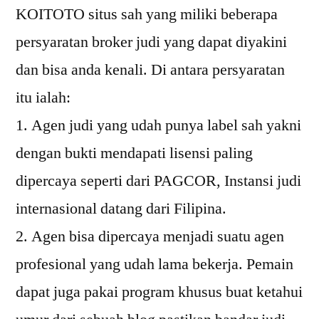
KOITOTO situs sah yang miliki beberapa
persyaratan broker judi yang dapat diyakini
dan bisa anda kenali. Di antara persyaratan
itu ialah:
1. Agen judi yang udah punya label sah yakni
dengan bukti mendapati lisensi paling
dipercaya seperti dari PAGCOR, Instansi judi
internasional datang dari Filipina.
2. Agen bisa dipercaya menjadi suatu agen
profesional yang udah lama bekerja. Pemain
dapat juga pakai program khusus buat ketahui