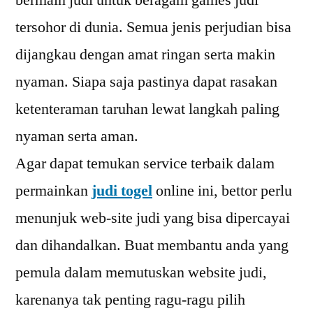
tersohor di dunia. Semua jenis perjudian bisa
dijangkau dengan amat ringan serta makin
nyaman. Siapa saja pastinya dapat rasakan
ketenteraman taruhan lewat langkah paling
nyaman serta aman.
Agar dapat temukan service terbaik dalam
permainkan
judi togel
online ini, bettor perlu
menunjuk web-site judi yang bisa dipercayai
dan dihandalkan. Buat membantu anda yang
pemula dalam memutuskan website judi,
karenanya tak penting ragu-ragu pilih