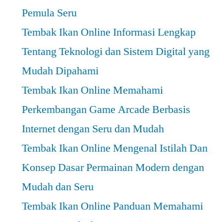
Pemula Seru
Tembak Ikan Online Informasi Lengkap
Tentang Teknologi dan Sistem Digital yang
Mudah Dipahami
Tembak Ikan Online Memahami
Perkembangan Game Arcade Berbasis
Internet dengan Seru dan Mudah
Tembak Ikan Online Mengenal Istilah Dan
Konsep Dasar Permainan Modern dengan
Mudah dan Seru
Tembak Ikan Online Panduan Memahami