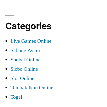
Categories
Live Games Online
Sabung Ayam
Sbobet Online
Sicbo Online
Slot Online
Tembak Ikan Online
Togel