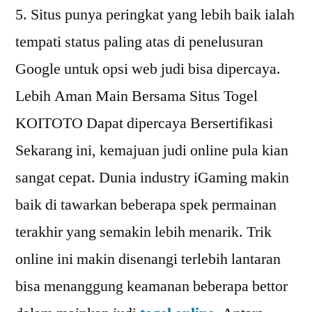
5. Situs punya peringkat yang lebih baik ialah
tempati status paling atas di penelusuran
Google untuk opsi web judi bisa dipercaya.
Lebih Aman Main Bersama Situs Togel
KOITOTO Dapat dipercaya Bersertifikasi
Sekarang ini, kemajuan judi online pula kian
sangat cepat. Dunia industry iGaming makin
baik di tawarkan beberapa spek permainan
terakhir yang semakin lebih menarik. Trik
online ini makin disenangi terlebih lantaran
bisa menanggung keamanan beberapa bettor