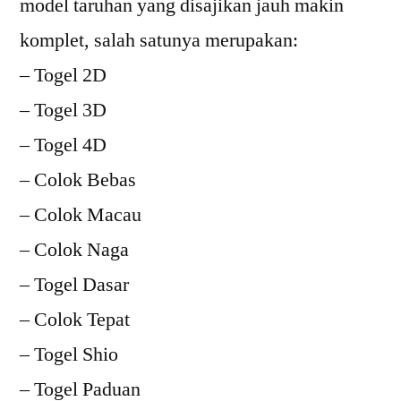
model taruhan yang disajikan jauh makin
komplet, salah satunya merupakan:
– Togel 2D
– Togel 3D
– Togel 4D
– Colok Bebas
– Colok Macau
– Colok Naga
– Togel Dasar
– Colok Tepat
– Togel Shio
– Togel Paduan