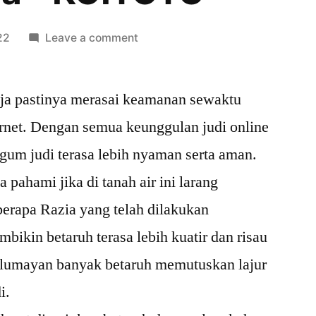
on
22
Leave a comment
Keamanan
Lebih
aja pastinya merasai keamanan sewaktu
Terbukti
Bersama
ternet. Dengan semua keunggulan judi online
Situs
um judi terasa lebih nyaman serta aman.
Togel
Online
 pahami jika di tanah air ini larang
Berpredikat
berapa Razia yang telah dilakukan
Sahdi
mbikin betaruh terasa lebih kuatir dan risau
Tilongkabila
–
a lumayan banyak betaruh memutuskan lajur
KOITOTO
i.