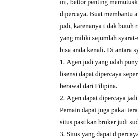
ini, bettor penting memutusk
dipercaya. Buat membantu 
judi, karenanya tidak butu
yang miliki sejumlah syarat-
bisa anda kenali. Di antara s
1. Agen judi yang udah puny
lisensi dapat dipercaya sepe
berawal dari Filipina.
2. Agen dapat dipercaya jadi
Pemain dapat juga pakai tera
situs pastikan broker judi su
3. Situs yang dapat dipercaya