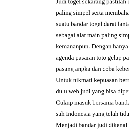
Judi togel sekarang pastila
paling simpel serta membaha
suatu bandar togel darat lan
sebagai alat main paling sim
kemananpun. Dengan hanya b
agenda pasaran toto gelap p
pasang angka dan coba keber
Untuk nikmati kepuasan berma
dulu web judi yang bisa dip
Cukup masuk bersama bandar 
sah Indonesia yang telah tid
Menjadi bandar judi dikenal 