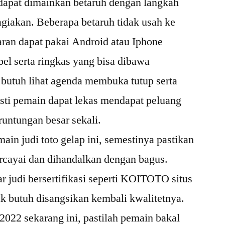
h dapat dimainkan betaruh dengan langkah
giakan. Beberapa betaruh tidak usah ke
taran dapat pakai Android atau Iphone
pel serta ringkas yang bisa dibawa
utuh lihat agenda membuka tutup serta
asti pemain dapat lekas mendapat peluang
untungan besar sekali.
in judi toto gelap ini, semestinya pastikan
ercayai dan dihandalkan dengan bagus.
judi bersertifikasi seperti KOITOTO situs
ak butuh disangsikan kembali kwalitetnya.
2022 sekarang ini, pastilah pemain bakal