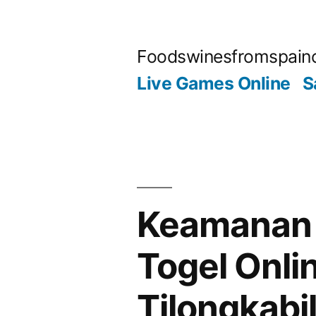
Skip
to
Foodswinesfromspain
content
Live Games Online
S
Keamanan L
Togel Onli
Tilongkabi