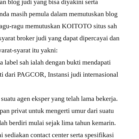
an blog judi yang bisa diyakini serta
anda masih pemula dalam memutuskan blog
h ragu-ragu memutuskan KOITOTO situs sah
syarat broker judi yang dapat dipercayai dan
yarat-syarat itu yakni:
a label sah ialah dengan bukti mendapati
rti dari PAGCOR, Instansi judi internasional
 suatu agen eksper yang telah lama bekerja.
pan privat untuk mengerti umur dari suatu
dah berdiri mulai sejak lima tahun kemarin.
i sediakan contact center serta spesifikasi