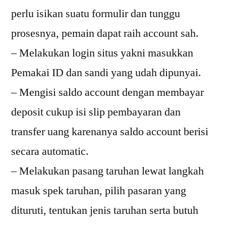
perlu isikan suatu formulir dan tunggu
prosesnya, pemain dapat raih account sah.
– Melakukan login situs yakni masukkan
Pemakai ID dan sandi yang udah dipunyai.
– Mengisi saldo account dengan membayar
deposit cukup isi slip pembayaran dan
transfer uang karenanya saldo account berisi
secara automatic.
– Melakukan pasang taruhan lewat langkah
masuk spek taruhan, pilih pasaran yang
dituruti, tentukan jenis taruhan serta butuh