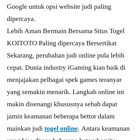
Google untuk opsi website judi paling
dipercaya.
Lebih Aman Bermain Bersama Situs Togel
KOITOTO Paling dipercaya Bersertikat
Sekarang, perubahan judi online pula lebih
cepat. Dunia industry iGaming kian baik di
menjajakan pelbagai spek games teranyar
yang semakin menarik. Langkah online ini
makin disenangi khususnya sebab dapat
jamin keamanan beberapa bettor dalam
mainkan judi
togel online
. Antara keamanan