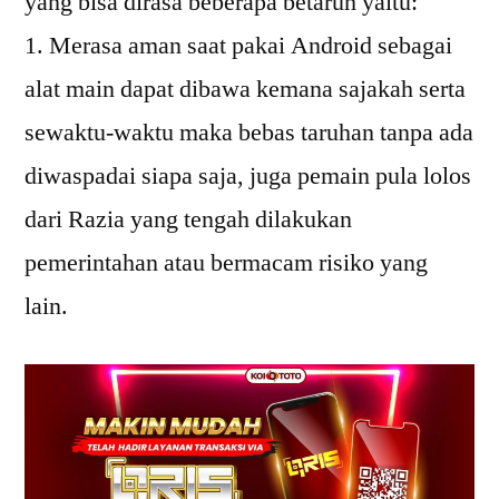
yang bisa dirasa beberapa betaruh yaitu:
1. Merasa aman saat pakai Android sebagai
alat main dapat dibawa kemana sajakah serta
sewaktu-waktu maka bebas taruhan tanpa ada
diwaspadai siapa saja, juga pemain pula lolos
dari Razia yang tengah dilakukan
pemerintahan atau bermacam risiko yang
lain.