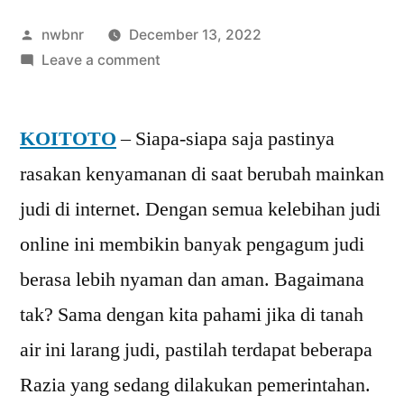
Posted
nwbnr
December 13, 2022
by
on
Leave a comment
Keamanan
Lebih
KOITOTO
– Siapa-siapa saja pastinya
Terbukti
Bersama
rasakan kenyamanan di saat berubah mainkan
Situs
judi di internet. Dengan semua kelebihan judi
Togel
Online
online ini membikin banyak pengagum judi
Berpredikat
berasa lebih nyaman dan aman. Bagaimana
Sahdi
tak? Sama dengan kita pahami jika di tanah
Sidamanik
–
air ini larang judi, pastilah terdapat beberapa
KOITOTO
Razia yang sedang dilakukan pemerintahan.