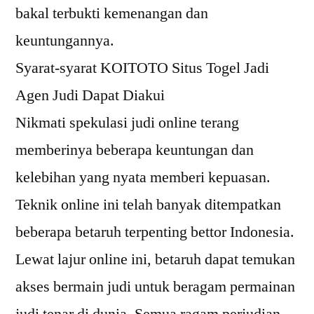
bakal terbukti kemenangan dan
keuntungannya.
Syarat-syarat KOITOTO Situs Togel Jadi
Agen Judi Dapat Diakui
Nikmati spekulasi judi online terang
memberinya beberapa keuntungan dan
kelebihan yang nyata memberi kepuasan.
Teknik online ini telah banyak ditempatkan
beberapa betaruh terpenting bettor Indonesia.
Lewat lajur online ini, betaruh dapat temukan
akses bermain judi untuk beragam permainan
judi tenar di dunia. Semua ragam perjudian