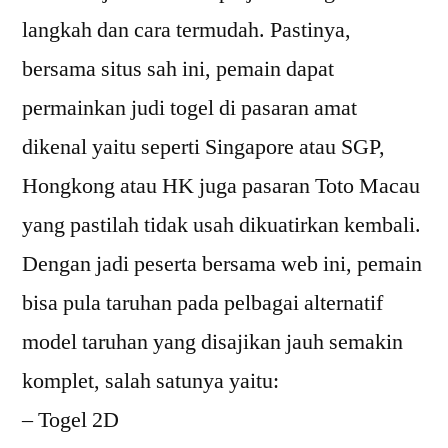
langkah dan cara termudah. Pastinya,
bersama situs sah ini, pemain dapat
permainkan judi togel di pasaran amat
dikenal yaitu seperti Singapore atau SGP,
Hongkong atau HK juga pasaran Toto Macau
yang pastilah tidak usah dikuatirkan kembali.
Dengan jadi peserta bersama web ini, pemain
bisa pula taruhan pada pelbagai alternatif
model taruhan yang disajikan jauh semakin
komplet, salah satunya yaitu:
– Togel 2D