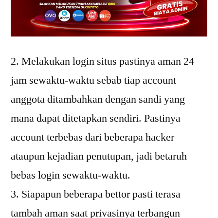
2. Melakukan login situs pastinya aman 24
jam sewaktu-waktu sebab tiap account
anggota ditambahkan dengan sandi yang
mana dapat ditetapkan sendiri. Pastinya
account terbebas dari beberapa hacker
ataupun kejadian penutupan, jadi betaruh
bebas login sewaktu-waktu.
3. Siapapun beberapa bettor pasti terasa
tambah aman saat privasinya terbangun