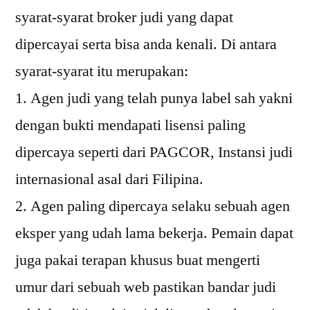
syarat-syarat broker judi yang dapat
dipercayai serta bisa anda kenali. Di antara
syarat-syarat itu merupakan:
1. Agen judi yang telah punya label sah yakni
dengan bukti mendapati lisensi paling
dipercaya seperti dari PAGCOR, Instansi judi
internasional asal dari Filipina.
2. Agen paling dipercaya selaku sebuah agen
eksper yang udah lama bekerja. Pemain dapat
juga pakai terapan khusus buat mengerti
umur dari sebuah web pastikan bandar judi