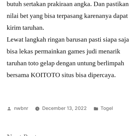
butuh sertakan prakiraan angka. Dan pastikan
nilai bet yang bisa terpasang karenanya dapat
kirim taruhan.
Lewat langkah ringan barusan pasti siapa saja
bisa lekas permainkan games judi menarik
taruhan toto gelap dengan untung berlimpah
bersama KOITOTO situs bisa dipercaya.
Posted
Posted
nwbnr
December 13, 2022
Togel
by
in