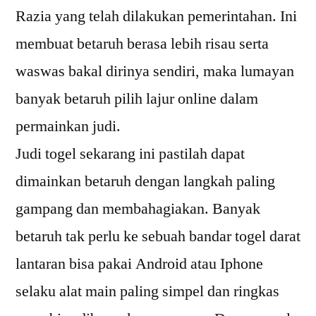
Razia yang telah dilakukan pemerintahan. Ini
KOITOTO
membuat betaruh berasa lebih risau serta
waswas bakal dirinya sendiri, maka lumayan
banyak betaruh pilih lajur online dalam
permainkan judi.
Judi togel sekarang ini pastilah dapat
dimainkan betaruh dengan langkah paling
gampang dan membahagiakan. Banyak
betaruh tak perlu ke sebuah bandar togel darat
lantaran bisa pakai Android atau Iphone
selaku alat main paling simpel dan ringkas