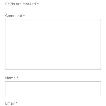
fields are marked
*
Comment
*
Name
*
Email
*