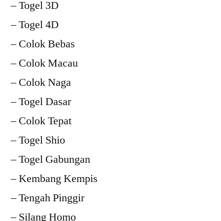
– Togel 3D
– Togel 4D
– Colok Bebas
– Colok Macau
– Colok Naga
– Togel Dasar
– Colok Tepat
– Togel Shio
– Togel Gabungan
– Kembang Kempis
– Tengah Pinggir
– Silang Homo