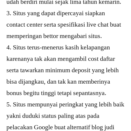
udah berdiri mulai sejak lima tahun kemarin.
3. Situs yang dapat dipercayai siapkan
contact center serta spesifikasi live chat buat
memperingan bettor mengabari situs.
4. Situs terus-menerus kasih kelapangan
karenanya tak akan mengambil cost daftar
serta tawarkan minimum deposit yang lebih
bisa dijangkau, dan tak kan memberinya
bonus begitu tinggi tetapi sepantasnya.
5. Situs mempunyai peringkat yang lebih baik
yakni duduki status paling atas pada
pelacakan Google buat alternatif blog judi