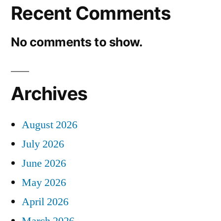
Recent Comments
No comments to show.
Archives
August 2026
July 2026
June 2026
May 2026
April 2026
March 2026