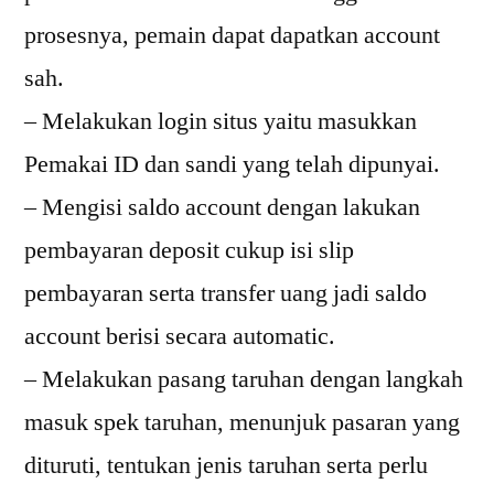
prosesnya, pemain dapat dapatkan account
sah.
– Melakukan login situs yaitu masukkan
Pemakai ID dan sandi yang telah dipunyai.
– Mengisi saldo account dengan lakukan
pembayaran deposit cukup isi slip
pembayaran serta transfer uang jadi saldo
account berisi secara automatic.
– Melakukan pasang taruhan dengan langkah
masuk spek taruhan, menunjuk pasaran yang
dituruti, tentukan jenis taruhan serta perlu