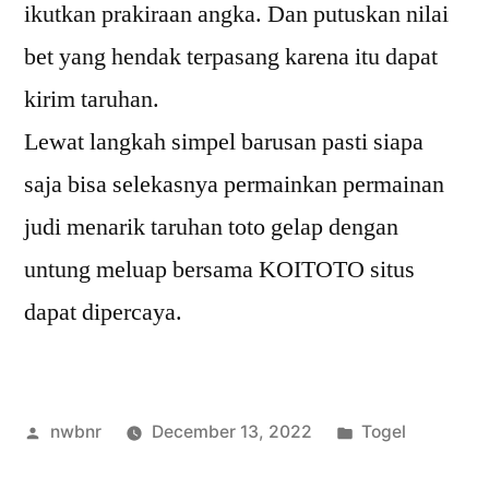
ikutkan prakiraan angka. Dan putuskan nilai
bet yang hendak terpasang karena itu dapat
kirim taruhan.
Lewat langkah simpel barusan pasti siapa
saja bisa selekasnya permainkan permainan
judi menarik taruhan toto gelap dengan
untung meluap bersama KOITOTO situs
dapat dipercaya.
Posted
Posted
nwbnr
December 13, 2022
Togel
by
in