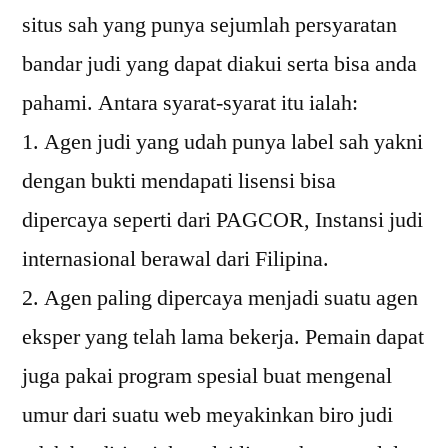
situs sah yang punya sejumlah persyaratan
bandar judi yang dapat diakui serta bisa anda
pahami. Antara syarat-syarat itu ialah:
1. Agen judi yang udah punya label sah yakni
dengan bukti mendapati lisensi bisa
dipercaya seperti dari PAGCOR, Instansi judi
internasional berawal dari Filipina.
2. Agen paling dipercaya menjadi suatu agen
eksper yang telah lama bekerja. Pemain dapat
juga pakai program spesial buat mengenal
umur dari suatu web meyakinkan biro judi