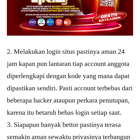
2. Melakukan login situs pastinya aman 24
jam kapan pun lantaran tiap account anggota
diperlengkapi dengan kode yang mana dapat
dipastikan sendiri. Pasti account terbebas dari
beberapa hacker ataupun perkara penutupan,
karena itu betaruh bebas login setiap saat.
3. Siapapun banyak bettor pastinya terasa
semakin aman sewaktu privasinya terbangun