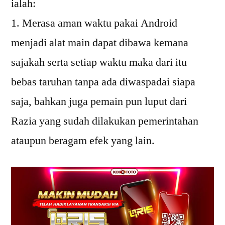
ialah:
1. Merasa aman waktu pakai Android
menjadi alat main dapat dibawa kemana
sajakah serta setiap waktu maka dari itu
bebas taruhan tanpa ada diwaspadai siapa
saja, bahkan juga pemain pun luput dari
Razia yang sudah dilakukan pemerintahan
ataupun beragam efek yang lain.