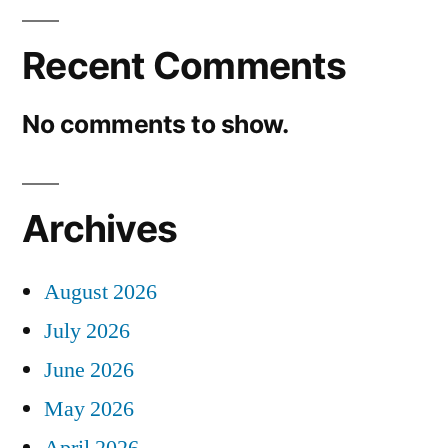
Recent Comments
No comments to show.
Archives
August 2026
July 2026
June 2026
May 2026
April 2026