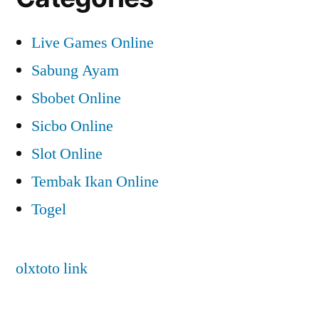
Live Games Online
Sabung Ayam
Sbobet Online
Sicbo Online
Slot Online
Tembak Ikan Online
Togel
olxtoto link