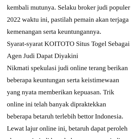
kembali mutunya. Selaku broker judi populer
2022 waktu ini, pastilah pemain akan terjaga
kemenangan serta keuntungannya.
Syarat-syarat KOITOTO Situs Togel Sebagai
Agen Judi Dapat Diyakini
Nikmati spekulasi judi online terang berikan
beberapa keuntungan serta keistimewaan
yang nyata memberikan kepuasan. Trik
online ini telah banyak dipraktekkan
beberapa betaruh terlebih bettor Indonesia.
Lewat lajur online ini, betaruh dapat peroleh