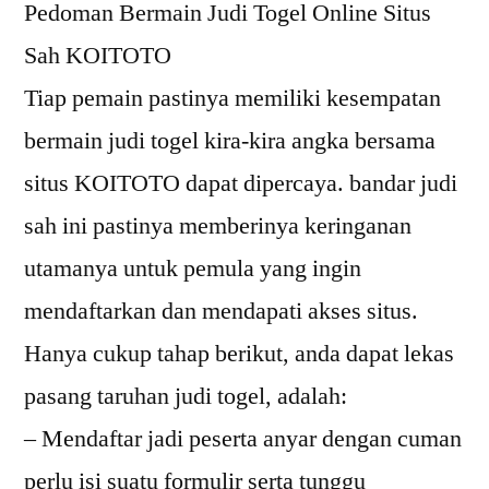
Pedoman Bermain Judi Togel Online Situs
Sah KOITOTO
Tiap pemain pastinya memiliki kesempatan
bermain judi togel kira-kira angka bersama
situs KOITOTO dapat dipercaya. bandar judi
sah ini pastinya memberinya keringanan
utamanya untuk pemula yang ingin
mendaftarkan dan mendapati akses situs.
Hanya cukup tahap berikut, anda dapat lekas
pasang taruhan judi togel, adalah:
– Mendaftar jadi peserta anyar dengan cuman
perlu isi suatu formulir serta tunggu