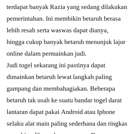
terdapat banyak Razia yang sedang dilakukan
–
KOITOTO
pemerintahan. Ini membikin betaruh berasa
lebih resah serta waswas dapat dianya,
hingga cukup banyak betaruh menunjuk lajur
online dalam permainkan judi.
Judi togel sekarang ini pastinya dapat
dimainkan betaruh lewat langkah paling
gampang dan membahagiakan. Beberapa
betaruh tak usah ke suatu bandar togel darat
lantaran dapat pakai Android atau Iphone
selaku alat main paling sederhana dan ringkas