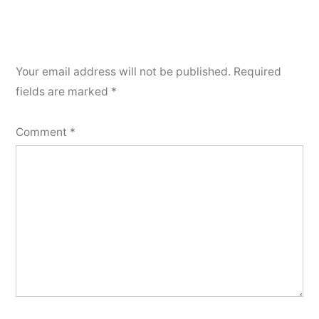
Your email address will not be published.
Required
fields are marked
*
Comment
*