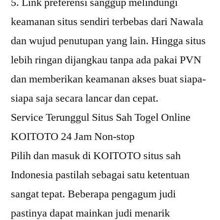
5. Link preferensi sanggup melindungi
keamanan situs sendiri terbebas dari Nawala
dan wujud penutupan yang lain. Hingga situs
lebih ringan dijangkau tanpa ada pakai PVN
dan memberikan keamanan akses buat siapa-
siapa saja secara lancar dan cepat.
Service Terunggul Situs Sah Togel Online
KOITOTO 24 Jam Non-stop
Pilih dan masuk di KOITOTO situs sah
Indonesia pastilah sebagai satu ketentuan
sangat tepat. Beberapa pengagum judi
pastinya dapat mainkan judi menarik