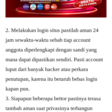
2. Melakukan login situs pastilah aman 24
jam sewaktu-waktu sebab tiap account
anggota diperlengkapi dengan sandi yang
mana dapat dipastikan sendiri. Pasti account
luput dari banyak hacker atau perkara
penutupan, karena itu betaruh bebas login
kapan pun.
3. Siapapun beberapa bettor pastinya terasa
tambah aman saat privasinya terbangun