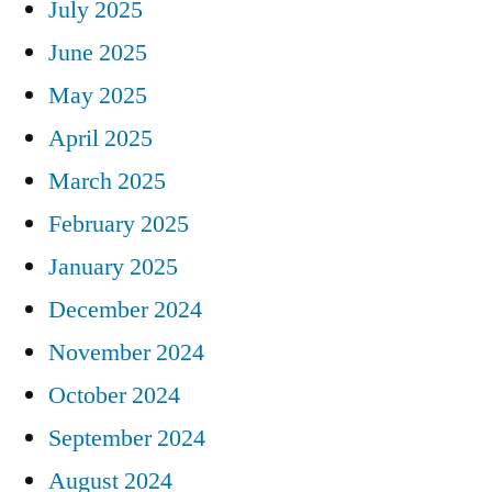
July 2025
June 2025
May 2025
April 2025
March 2025
February 2025
January 2025
December 2024
November 2024
October 2024
September 2024
August 2024