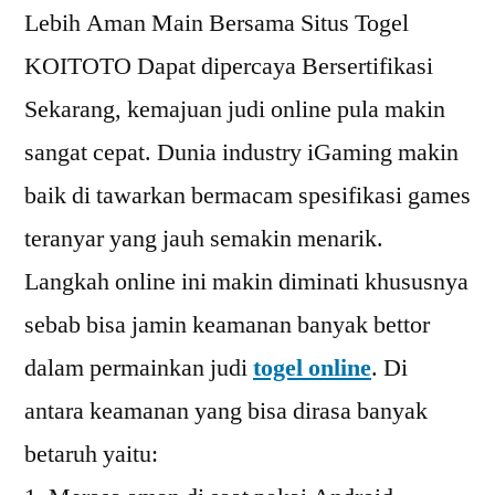
Lebih Aman Main Bersama Situs Togel
KOITOTO Dapat dipercaya Bersertifikasi
Sekarang, kemajuan judi online pula makin
sangat cepat. Dunia industry iGaming makin
baik di tawarkan bermacam spesifikasi games
teranyar yang jauh semakin menarik.
Langkah online ini makin diminati khususnya
sebab bisa jamin keamanan banyak bettor
dalam permainkan judi
togel online
. Di
antara keamanan yang bisa dirasa banyak
betaruh yaitu: