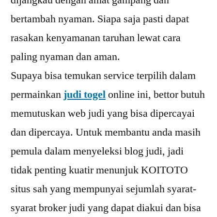
bertambah nyaman. Siapa saja pasti dapat
rasakan kenyamanan taruhan lewat cara
paling nyaman dan aman.
Supaya bisa temukan service terpilih dalam
permainkan
judi togel
online ini, bettor butuh
memutuskan web judi yang bisa dipercayai
dan dipercaya. Untuk membantu anda masih
pemula dalam menyeleksi blog judi, jadi
tidak penting kuatir menunjuk KOITOTO
situs sah yang mempunyai sejumlah syarat-
syarat broker judi yang dapat diakui dan bisa