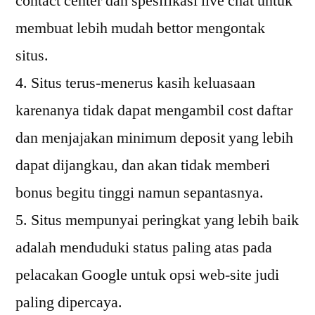
contact center dan spesifikasi live chat untuk
membuat lebih mudah bettor mengontak
situs.
4. Situs terus-menerus kasih keluasaan
karenanya tidak dapat mengambil cost daftar
dan menjajakan minimum deposit yang lebih
dapat dijangkau, dan akan tidak memberi
bonus begitu tinggi namun sepantasnya.
5. Situs mempunyai peringkat yang lebih baik
adalah menduduki status paling atas pada
pelacakan Google untuk opsi web-site judi
paling dipercaya.