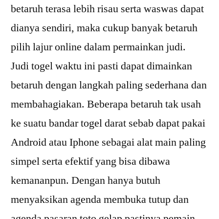
betaruh terasa lebih risau serta waswas dapat
dianya sendiri, maka cukup banyak betaruh
pilih lajur online dalam permainkan judi.
Judi togel waktu ini pasti dapat dimainkan
betaruh dengan langkah paling sederhana dan
membahagiakan. Beberapa betaruh tak usah
ke suatu bandar togel darat sebab dapat pakai
Android atau Iphone sebagai alat main paling
simpel serta efektif yang bisa dibawa
kemananpun. Dengan hanya butuh
menyaksikan agenda membuka tutup dan
agenda pasaran toto gelap pastinya pemain