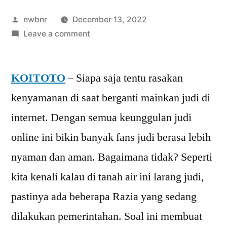
Posted
nwbnr
December 13, 2022
by
on
Leave a comment
Keamanan
Lebih
KOITOTO
– Siapa saja tentu rasakan
Terbukti
Bersama
kenyamanan di saat berganti mainkan judi di
Situs
internet. Dengan semua keunggulan judi
Togel
Online
online ini bikin banyak fans judi berasa lebih
Berpredikat
nyaman dan aman. Bagaimana tidak? Seperti
Sahdi
kita kenali kalau di tanah air ini larang judi,
Sawoo
–
pastinya ada beberapa Razia yang sedang
KOITOTO
dilakukan pemerintahan. Soal ini membuat