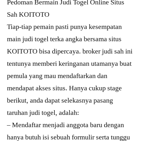
Pedoman Bermain Judi Togel Online Situs
Sah KOITOTO
Tiap-tiap pemain pasti punya kesempatan
main judi togel terka angka bersama situs
KOITOTO bisa dipercaya. broker judi sah ini
tentunya memberi keringanan utamanya buat
pemula yang mau mendaftarkan dan
mendapat akses situs. Hanya cukup stage
berikut, anda dapat selekasnya pasang
taruhan judi togel, adalah:
– Mendaftar menjadi anggota baru dengan
hanya butuh isi sebuah formulir serta tunggu