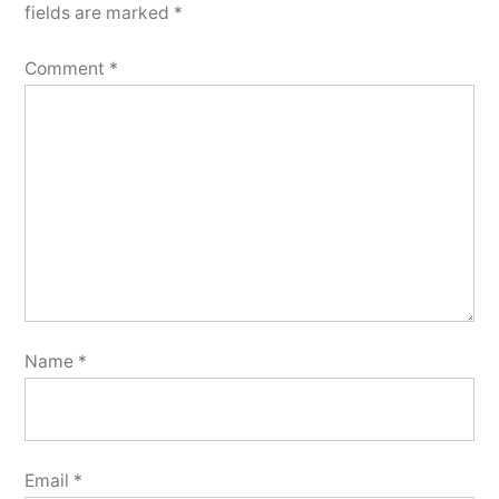
fields are marked
*
Comment
*
Name
*
Email
*