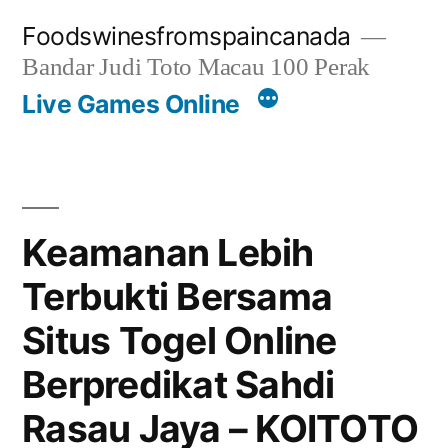
Skip
Foodswinesfromspaincanada
to
Bandar Judi Toto Macau 100 Perak
content
Live Games Online
Keamanan Lebih
Terbukti Bersama
Situs Togel Online
Berpredikat Sahdi
Rasau Jaya – KOITOTO