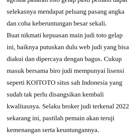
selekasnya mendapat peluang pasang angka
dan coba keberuntungan besar sekali.
Buat nikmati kepuasan main judi toto gelap
ini, baiknya putuskan dulu web judi yang bisa
diakui dan dipercaya dengan bagus. Cukup
masuk bersama biro judi mempunyai lisensi
seperti KOITOTO situs sah Indonesia yang
sudah tak perlu disangsikan kembali
kwalitasnya. Selaku broker judi terkenal 2022
sekarang ini, pastilah pemain akan teruji
kemenangan serta keuntungannya.