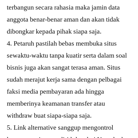
terbangun secara rahasia maka jamin data
anggota benar-benar aman dan akan tidak
dibongkar kepada pihak siapa saja.
4. Petaruh pastilah bebas membuka situs
sewaktu-waktu tanpa kuatir serta dalam soal
bisnis juga akan sangat terasa aman. Situs
sudah merajut kerja sama dengan pelbagai
faksi media pembayaran ada hingga
memberinya keamanan transfer atau
withdraw buat siapa-siapa saja.
5. Link alternative sanggup mengontrol