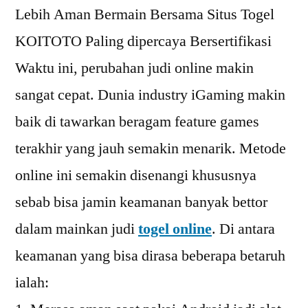
Lebih Aman Bermain Bersama Situs Togel
KOITOTO Paling dipercaya Bersertifikasi
Waktu ini, perubahan judi online makin
sangat cepat. Dunia industry iGaming makin
baik di tawarkan beragam feature games
terakhir yang jauh semakin menarik. Metode
online ini semakin disenangi khususnya
sebab bisa jamin keamanan banyak bettor
dalam mainkan judi
togel online
. Di antara
keamanan yang bisa dirasa beberapa betaruh
ialah: