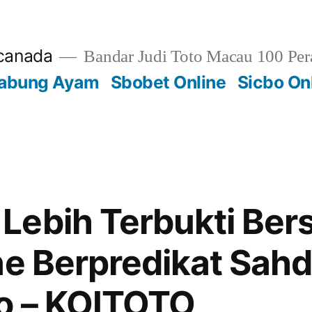
canada
Bandar Judi Toto Macau 100 Per
abung Ayam
Sbobet Online
Sicbo On
ebih Terbukti Ber
ne Berpredikat Sahd
o – KOITOTO