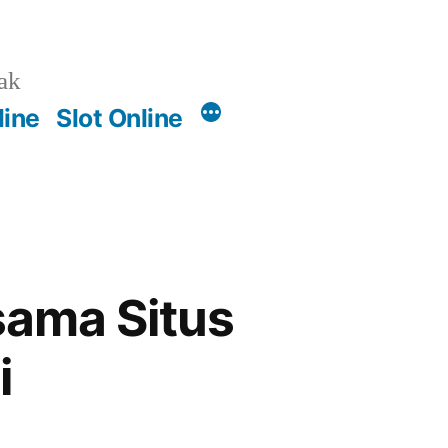
ak
line
Slot Online
sama Situs
i