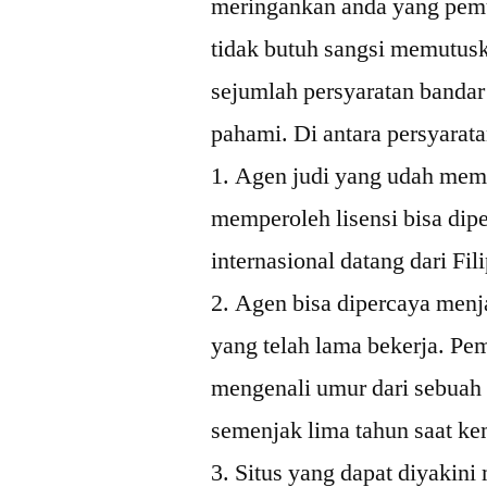
meringankan anda yang pemu
tidak butuh sangsi memutus
sejumlah persyaratan bandar 
pahami. Di antara persyarat
1. Agen judi yang udah memp
memperoleh lisensi bisa dip
internasional datang dari Fil
2. Agen bisa dipercaya men
yang telah lama bekerja. Pem
mengenali umur dari sebuah 
semenjak lima tahun saat ke
3. Situs yang dapat diyakini 