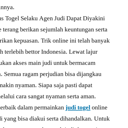
annya.
s Togel Selaku Agen Judi Dapat Diyakini
e terang berikan sejumlah keuntungan serta
ikan kepuasan. Trik online ini telah banyak
 terlebih bettor Indonesia. Lewat lajur
emukan akses main judi untuk bermacam
ia. Semua ragam perjudian bisa dijangkau
makin nyaman. Siapa saja pasti dapat
lalui cara sangat nyaman serta aman.
 terbaik dalam permainkan
judi togel
online
judi yang bisa diakui serta dihandalkan. Untuk