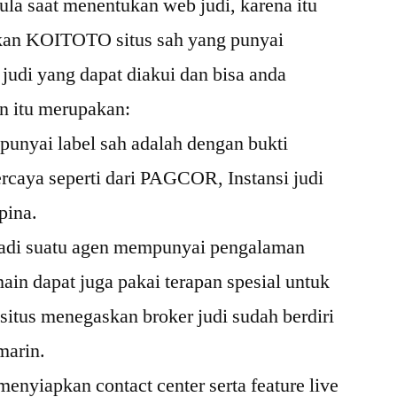
la saat menentukan web judi, karena itu
kan KOITOTO situs sah yang punyai
judi yang dapat diakui dan bisa anda
an itu merupakan:
unyai label sah adalah dengan bukti
ercaya seperti dari PAGCOR, Instansi judi
ipina.
jadi suatu agen mempunyai pengalaman
ain dapat juga pakai terapan spesial untuk
situs menegaskan broker judi sudah berdiri
marin.
menyiapkan contact center serta feature live