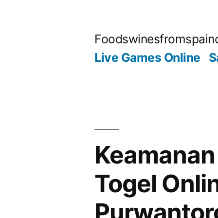
Skip
to
Foodswinesfromspain
content
Live Games Online
S
Keamanan L
Togel Onli
Purwantor