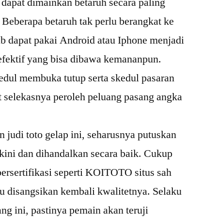
a dapat dimainkan betaruh secara paling
eberapa betaruh tak perlu berangkat ke
ab dapat pakai Android atau Iphone menjadi
efektif yang bisa dibawa kemananpun.
edul membuka tutup serta skedul pasaran
at selekasnya peroleh peluang pasang angka
 judi toto gelap ini, seharusnya putuskan
akini dan dihandalkan secara baik. Cukup
ersertifikasi seperti KOITOTO situs sah
lu disangsikan kembali kwalitetnya. Selaku
ang ini, pastinya pemain akan teruji