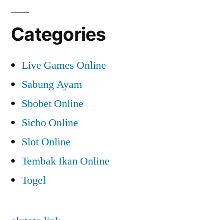
Categories
Live Games Online
Sabung Ayam
Sbobet Online
Sicbo Online
Slot Online
Tembak Ikan Online
Togel