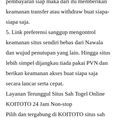
pembayaran siap maka dari itu memberikan
keamanan transfer atau withdraw buat siapa-
siapa saja.
5. Link preferensi sanggup mengontrol
keamanan situs sendiri bebas dari Nawala
dan wujud penutupan yang lain. Hingga situs
lebih simpel dijangkau tiada pakai PVN dan
berikan keamanan akses buat siapa saja
secara lancar serta cepat.
Layanan Terunggul Situs Sah Togel Online
KOITOTO 24 Jam Non-stop
Pilih dan tergabung di KOITOTO situs sah