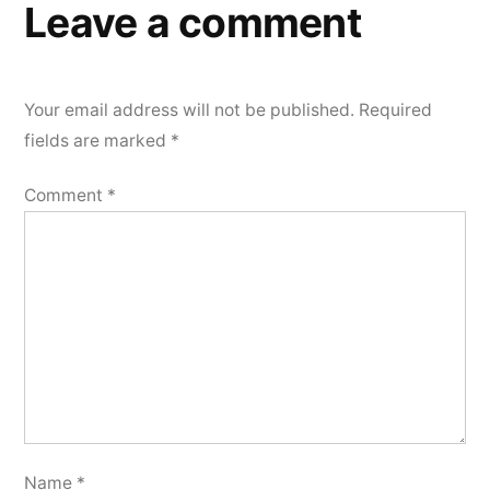
Leave a comment
Your email address will not be published.
Required
fields are marked
*
Comment
*
Name
*