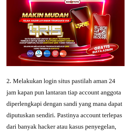
2. Melakukan login situs pastilah aman 24
jam kapan pun lantaran tiap account anggota
diperlengkapi dengan sandi yang mana dapat
diputuskan sendiri. Pastinya account terlepas
dari banyak hacker atau kasus penyegelan,