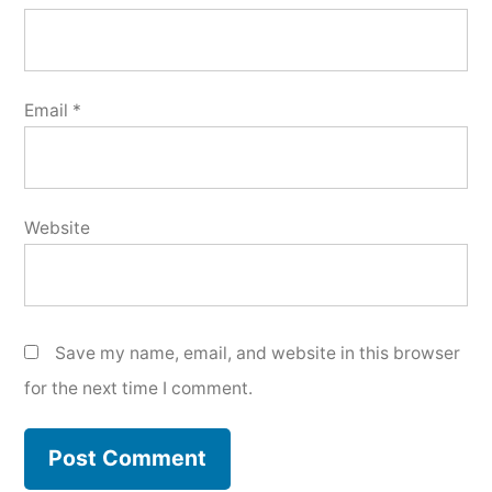
Email
*
Website
Save my name, email, and website in this browser
for the next time I comment.