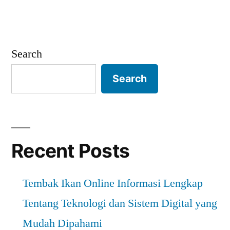
Search
Search
Recent Posts
Tembak Ikan Online Informasi Lengkap
Tentang Teknologi dan Sistem Digital yang
Mudah Dipahami