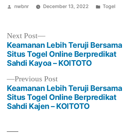
Posted
Posted
nwbnr
December 13, 2022
Togel
by
in
Next
Next Post
post:
Keamanan Lebih Teruji Bersama
Post
Situs Togel Online Berpredikat
Sahdi Kayoa – KOITOTO
navigation
Previous
Previous Post
post:
Keamanan Lebih Teruji Bersama
Situs Togel Online Berpredikat
Sahdi Kajen – KOITOTO