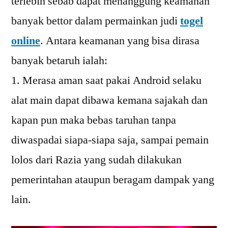
terlebih sebab dapat menanggung keamanan
banyak bettor dalam permainkan judi
togel
online
. Antara keamanan yang bisa dirasa
banyak betaruh ialah:
1. Merasa aman saat pakai Android selaku
alat main dapat dibawa kemana sajakah dan
kapan pun maka bebas taruhan tanpa
diwaspadai siapa-siapa saja, sampai pemain
lolos dari Razia yang sudah dilakukan
pemerintahan ataupun beragam dampak yang
lain.