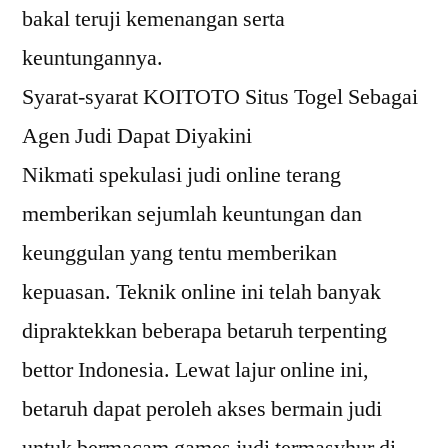
bakal teruji kemenangan serta
keuntungannya.
Syarat-syarat KOITOTO Situs Togel Sebagai
Agen Judi Dapat Diyakini
Nikmati spekulasi judi online terang
memberikan sejumlah keuntungan dan
keunggulan yang tentu memberikan
kepuasan. Teknik online ini telah banyak
dipraktekkan beberapa betaruh terpenting
bettor Indonesia. Lewat lajur online ini,
betaruh dapat peroleh akses bermain judi
untuk bermacam games judi termasyhur di