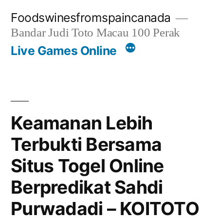
Skip
Foodswinesfromspaincanada
to
Bandar Judi Toto Macau 100 Perak
content
Live Games Online
Keamanan Lebih
Terbukti Bersama
Situs Togel Online
Berpredikat Sahdi
Purwadadi – KOITOTO