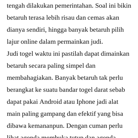
tengah dilakukan pemerintahan. Soal ini bikin
betaruh terasa lebih risau dan cemas akan
dianya sendiri, hingga banyak betaruh pilih
lajur online dalam permainkan judi.
Judi togel waktu ini pastilah dapat dimainkan
betaruh secara paling simpel dan
membahagiakan. Banyak betaruh tak perlu
berangkat ke suatu bandar togel darat sebab
dapat pakai Android atau Iphone jadi alat
main paling gampang dan efektif yang bisa
dibawa kemananpun. Dengan cuman perlu
lihat agenda membuka tutup dan agenda