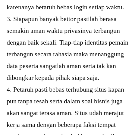
karenanya betaruh bebas login setiap waktu.
3. Siapapun banyak bettor pastilah berasa
semakin aman waktu privasinya terbangun
dengan baik sekali. Tiap-tiap identitas pemain
terbangun secara rahasia maka menanggung
data peserta sangatlah aman serta tak kan
dibongkar kepada pihak siapa saja.
4. Petaruh pasti bebas terhubung situs kapan
pun tanpa resah serta dalam soal bisnis juga
akan sangat terasa aman. Situs udah merajut
kerja sama dengan beberapa faksi tempat