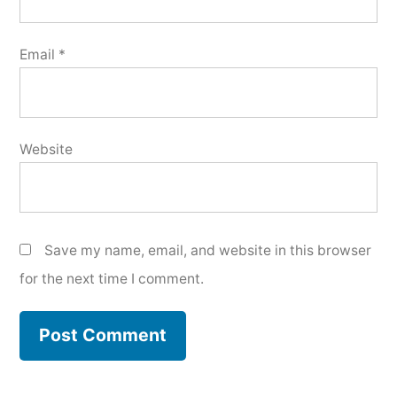
Email
*
Website
Save my name, email, and website in this browser
for the next time I comment.