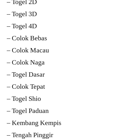
– Togel 2D
– Togel 3D
– Togel 4D
– Colok Bebas
– Colok Macau
– Colok Naga
– Togel Dasar
– Colok Tepat
– Togel Shio
– Togel Paduan
– Kembang Kempis
– Tengah Pinggir