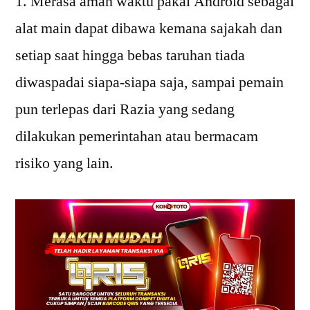
1. Merasa aman waktu pakai Android sebagai
alat main dapat dibawa kemana sajakah dan
setiap saat hingga bebas taruhan tiada
diwaspadai siapa-siapa saja, sampai pemain
pun terlepas dari Razia yang sedang
dilakukan pemerintahan atau bermacam
risiko yang lain.