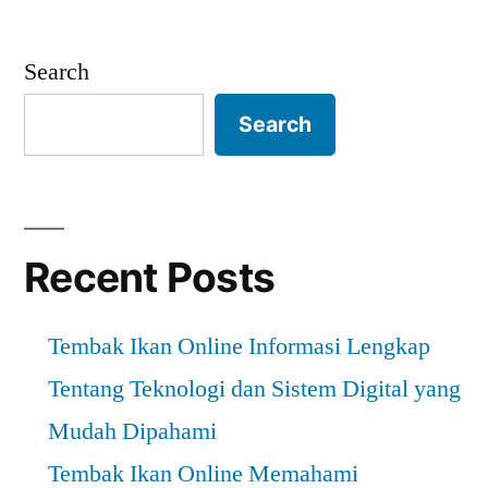
Search
Search
Recent Posts
Tembak Ikan Online Informasi Lengkap
Tentang Teknologi dan Sistem Digital yang
Mudah Dipahami
Tembak Ikan Online Memahami