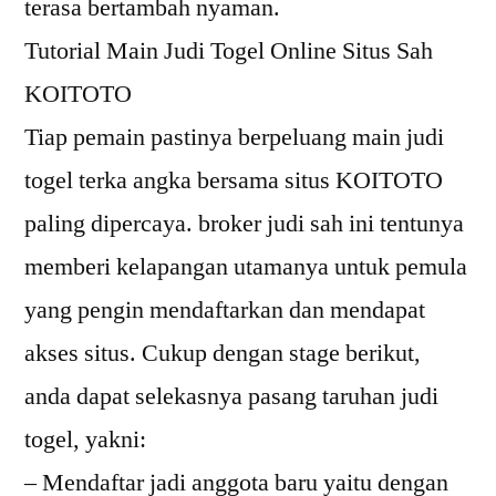
terasa bertambah nyaman.
Tutorial Main Judi Togel Online Situs Sah
KOITOTO
Tiap pemain pastinya berpeluang main judi
togel terka angka bersama situs KOITOTO
paling dipercaya. broker judi sah ini tentunya
memberi kelapangan utamanya untuk pemula
yang pengin mendaftarkan dan mendapat
akses situs. Cukup dengan stage berikut,
anda dapat selekasnya pasang taruhan judi
togel, yakni:
– Mendaftar jadi anggota baru yaitu dengan