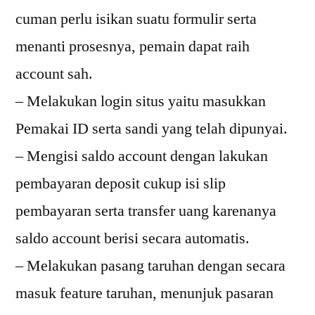
cuman perlu isikan suatu formulir serta
menanti prosesnya, pemain dapat raih
account sah.
– Melakukan login situs yaitu masukkan
Pemakai ID serta sandi yang telah dipunyai.
– Mengisi saldo account dengan lakukan
pembayaran deposit cukup isi slip
pembayaran serta transfer uang karenanya
saldo account berisi secara automatis.
– Melakukan pasang taruhan dengan secara
masuk feature taruhan, menunjuk pasaran