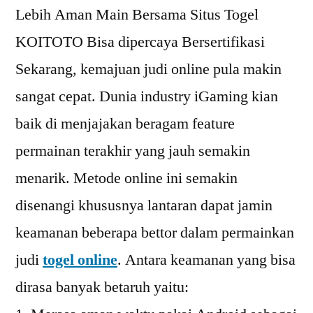
Lebih Aman Main Bersama Situs Togel
KOITOTO Bisa dipercaya Bersertifikasi
Sekarang, kemajuan judi online pula makin
sangat cepat. Dunia industry iGaming kian
baik di menjajakan beragam feature
permainan terakhir yang jauh semakin
menarik. Metode online ini semakin
disenangi khususnya lantaran dapat jamin
keamanan beberapa bettor dalam permainkan
judi
togel online
. Antara keamanan yang bisa
dirasa banyak betaruh yaitu: