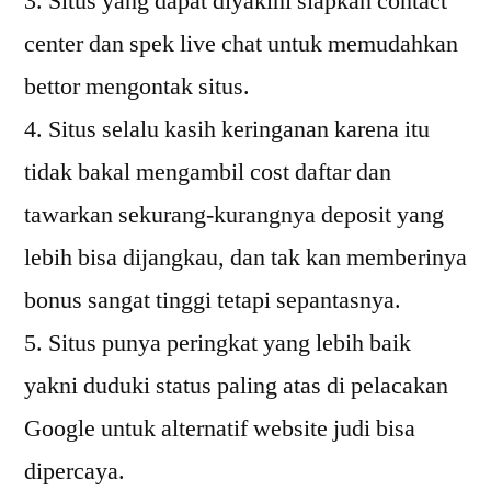
3. Situs yang dapat diyakini siapkan contact
center dan spek live chat untuk memudahkan
bettor mengontak situs.
4. Situs selalu kasih keringanan karena itu
tidak bakal mengambil cost daftar dan
tawarkan sekurang-kurangnya deposit yang
lebih bisa dijangkau, dan tak kan memberinya
bonus sangat tinggi tetapi sepantasnya.
5. Situs punya peringkat yang lebih baik
yakni duduki status paling atas di pelacakan
Google untuk alternatif website judi bisa
dipercaya.