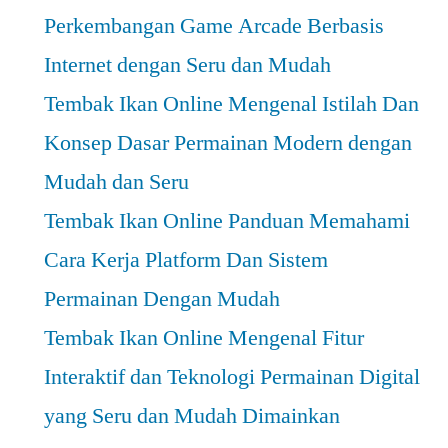
Perkembangan Game Arcade Berbasis
Internet dengan Seru dan Mudah
Tembak Ikan Online Mengenal Istilah Dan
Konsep Dasar Permainan Modern dengan
Mudah dan Seru
Tembak Ikan Online Panduan Memahami
Cara Kerja Platform Dan Sistem
Permainan Dengan Mudah
Tembak Ikan Online Mengenal Fitur
Interaktif dan Teknologi Permainan Digital
yang Seru dan Mudah Dimainkan