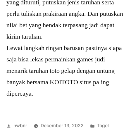
yang dituruti, putuskan jenis taruhan serta
perlu tuliskan prakiraan angka. Dan putuskan
nilai bet yang hendak terpasang jadi dapat
kirim taruhan.
Lewat langkah ringan barusan pastinya siapa
saja bisa lekas permainkan games judi
menarik taruhan toto gelap dengan untung
banyak bersama KOITOTO situs paling
dipercaya.
Posted
Posted
nwbnr
December 13, 2022
Togel