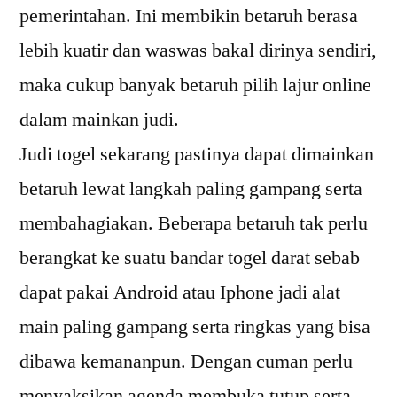
pemerintahan. Ini membikin betaruh berasa
lebih kuatir dan waswas bakal dirinya sendiri,
maka cukup banyak betaruh pilih lajur online
dalam mainkan judi.
Judi togel sekarang pastinya dapat dimainkan
betaruh lewat langkah paling gampang serta
membahagiakan. Beberapa betaruh tak perlu
berangkat ke suatu bandar togel darat sebab
dapat pakai Android atau Iphone jadi alat
main paling gampang serta ringkas yang bisa
dibawa kemananpun. Dengan cuman perlu
menyaksikan agenda membuka tutup serta