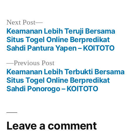
by
in
Next
Next Post
post:
Keamanan Lebih Teruji Bersama
Post
Situs Togel Online Berpredikat
Sahdi Pantura Yapen – KOITOTO
navigation
Previous
Previous Post
post:
Keamanan Lebih Terbukti Bersama
Situs Togel Online Berpredikat
Sahdi Ponorogo – KOITOTO
Leave a comment