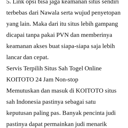
5. Link opsi bisa jaga keamanan situs sendiri
terbebas dari Nawala serta wujud penyetopan
yang lain. Maka dari itu situs lebih gampang
dicapai tanpa pakai PVN dan memberinya
keamanan akses buat siapa-siapa saja lebih
lancar dan cepat.
Servis Terpilih Situs Sah Togel Online
KOITOTO 24 Jam Non-stop
Memutuskan dan masuk di KOITOTO situs
sah Indonesia pastinya sebagai satu
keputusan paling pas. Banyak pencinta judi
pastinya dapat permainkan judi menarik