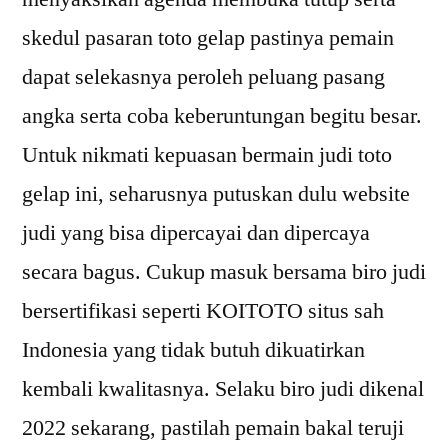
skedul pasaran toto gelap pastinya pemain
dapat selekasnya peroleh peluang pasang
angka serta coba keberuntungan begitu besar.
Untuk nikmati kepuasan bermain judi toto
gelap ini, seharusnya putuskan dulu website
judi yang bisa dipercayai dan dipercaya
secara bagus. Cukup masuk bersama biro judi
bersertifikasi seperti KOITOTO situs sah
Indonesia yang tidak butuh dikuatirkan
kembali kwalitasnya. Selaku biro judi dikenal
2022 sekarang, pastilah pemain bakal teruji