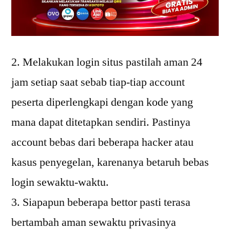
2. Melakukan login situs pastilah aman 24
jam setiap saat sebab tiap-tiap account
peserta diperlengkapi dengan kode yang
mana dapat ditetapkan sendiri. Pastinya
account bebas dari beberapa hacker atau
kasus penyegelan, karenanya betaruh bebas
login sewaktu-waktu.
3. Siapapun beberapa bettor pasti terasa
bertambah aman sewaktu privasinya