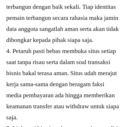
terbangun dengan baik sekali. Tiap identitas
pemain terbangun secara rahasia maka jamin
data anggota sangatlah aman serta akan tidak
dibongkar kepada pihak siapa saja.
4. Petaruh pasti bebas membuka situs setiap
saat tanpa risau serta dalam soal transaksi
bisnis bakal terasa aman. Situs udah merajut
kerja sama-sama dengan beragam faksi
media pembayaran ada hingga memberikan
keamanan transfer atau withdraw untuk siapa
saja.