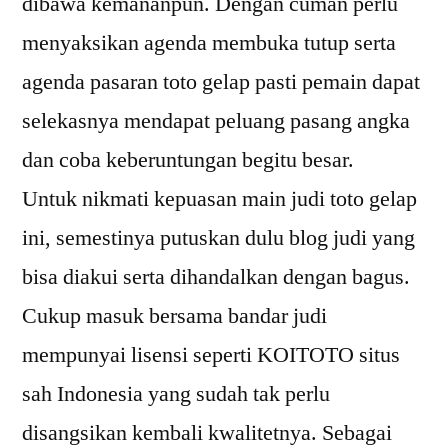
dibawa kemananpun. Dengan cuman perlu
menyaksikan agenda membuka tutup serta
agenda pasaran toto gelap pasti pemain dapat
selekasnya mendapat peluang pasang angka
dan coba keberuntungan begitu besar.
Untuk nikmati kepuasan main judi toto gelap
ini, semestinya putuskan dulu blog judi yang
bisa diakui serta dihandalkan dengan bagus.
Cukup masuk bersama bandar judi
mempunyai lisensi seperti KOITOTO situs
sah Indonesia yang sudah tak perlu
disangsikan kembali kwalitetnya. Sebagai