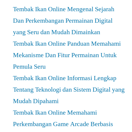
Tembak Ikan Online Mengenal Sejarah
Dan Perkembangan Permainan Digital
yang Seru dan Mudah Dimainkan
Tembak Ikan Online Panduan Memahami
Mekanisme Dan Fitur Permainan Untuk
Pemula Seru
Tembak Ikan Online Informasi Lengkap
Tentang Teknologi dan Sistem Digital yang
Mudah Dipahami
Tembak Ikan Online Memahami
Perkembangan Game Arcade Berbasis