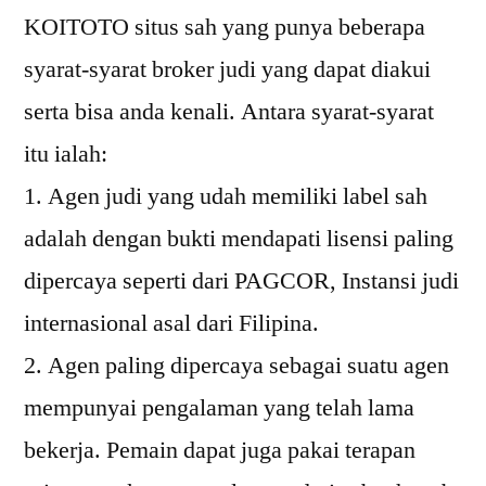
KOITOTO situs sah yang punya beberapa
syarat-syarat broker judi yang dapat diakui
serta bisa anda kenali. Antara syarat-syarat
itu ialah:
1. Agen judi yang udah memiliki label sah
adalah dengan bukti mendapati lisensi paling
dipercaya seperti dari PAGCOR, Instansi judi
internasional asal dari Filipina.
2. Agen paling dipercaya sebagai suatu agen
mempunyai pengalaman yang telah lama
bekerja. Pemain dapat juga pakai terapan