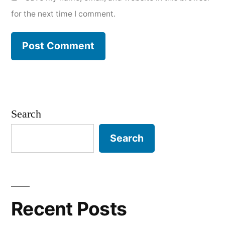
for the next time I comment.
Search
Search
Recent Posts