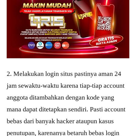
2. Melakukan login situs pastinya aman 24
jam sewaktu-waktu karena tiap-tiap account
anggota ditambahkan dengan kode yang
mana dapat ditetapkan sendiri. Pasti account
bebas dari banyak hacker ataupun kasus
penutupan, karenanya betaruh bebas login