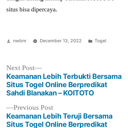
situs bisa dipercaya.
Posted
Posted
nwbnr
December 13, 2022
Togel
by
in
Next
Next Post
post:
Keamanan Lebih Terbukti Bersama
Post
Situs Togel Online Berpredikat
Sahdi Blanakan – KOITOTO
navigation
Previous
Previous Post
post:
Keamanan Lebih Teruji Bersama
Situs Togel Online Berpredikat