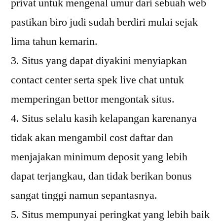
privat untuk mengenal umur dari sebuah web
pastikan biro judi sudah berdiri mulai sejak
lima tahun kemarin.
3. Situs yang dapat diyakini menyiapkan
contact center serta spek live chat untuk
memperingan bettor mengontak situs.
4. Situs selalu kasih kelapangan karenanya
tidak akan mengambil cost daftar dan
menjajakan minimum deposit yang lebih
dapat terjangkau, dan tidak berikan bonus
sangat tinggi namun sepantasnya.
5. Situs mempunyai peringkat yang lebih baik