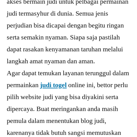
akses bermain judi untuk pelbagai permainan
judi termasyhur di dunia. Semua jenis
perjudian bisa dicapai dengan begitu ringan
serta semakin nyaman. Siapa saja pastilah
dapat rasakan kenyamanan taruhan melalui
langkah amat nyaman dan aman.
Agar dapat temukan layanan terunggul dalam
permainkan
judi togel
online ini, bettor perlu
pilih website judi yang bisa diyakini serta
dipercaya. Buat meringankan anda masih
pemula dalam menentukan blog judi,
karenanya tidak butuh sangsi memutuskan