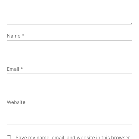
Name
*
Email
*
Website
Save my name, email, and website in this browser