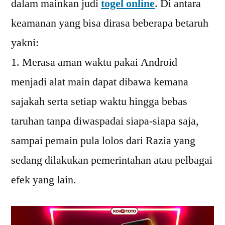
dalam mainkan judi
togel online
. Di antara
keamanan yang bisa dirasa beberapa betaruh
yakni:
1. Merasa aman waktu pakai Android
menjadi alat main dapat dibawa kemana
sajakah serta setiap waktu hingga bebas
taruhan tanpa diwaspadai siapa-siapa saja,
sampai pemain pula lolos dari Razia yang
sedang dilakukan pemerintahan atau pelbagai
efek yang lain.