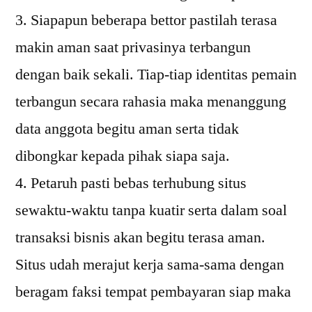
3. Siapapun beberapa bettor pastilah terasa
makin aman saat privasinya terbangun
dengan baik sekali. Tiap-tiap identitas pemain
terbangun secara rahasia maka menanggung
data anggota begitu aman serta tidak
dibongkar kepada pihak siapa saja.
4. Petaruh pasti bebas terhubung situs
sewaktu-waktu tanpa kuatir serta dalam soal
transaksi bisnis akan begitu terasa aman.
Situs udah merajut kerja sama-sama dengan
beragam faksi tempat pembayaran siap maka