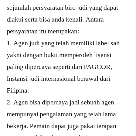
sejumlah persyaratan biro judi yang dapat
diakui serta bisa anda kenali. Antara
persyaratan itu merupakan:
1. Agen judi yang telah memiliki label sah
yakni dengan bukti memperoleh lisensi
paling dipercaya seperti dari PAGCOR,
Instansi judi internasional berawal dari
Filipina.
2. Agen bisa dipercaya jadi sebuah agen
mempunyai pengalaman yang telah lama
bekerja. Pemain dapat juga pakai terapan