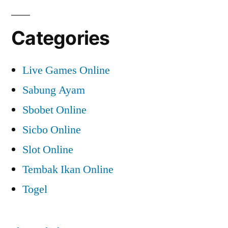
Categories
Live Games Online
Sabung Ayam
Sbobet Online
Sicbo Online
Slot Online
Tembak Ikan Online
Togel