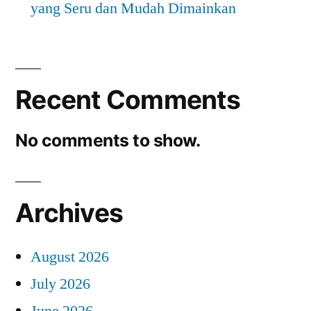
yang Seru dan Mudah Dimainkan
Recent Comments
No comments to show.
Archives
August 2026
July 2026
June 2026