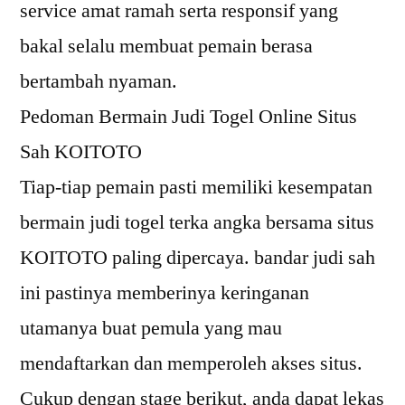
service amat ramah serta responsif yang
bakal selalu membuat pemain berasa
bertambah nyaman.
Pedoman Bermain Judi Togel Online Situs
Sah KOITOTO
Tiap-tiap pemain pasti memiliki kesempatan
bermain judi togel terka angka bersama situs
KOITOTO paling dipercaya. bandar judi sah
ini pastinya memberinya keringanan
utamanya buat pemula yang mau
mendaftarkan dan memperoleh akses situs.
Cukup dengan stage berikut, anda dapat lekas