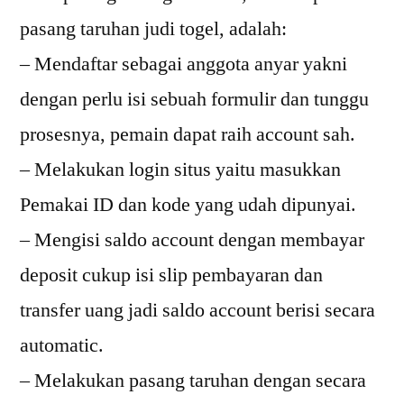
pasang taruhan judi togel, adalah:
– Mendaftar sebagai anggota anyar yakni
dengan perlu isi sebuah formulir dan tunggu
prosesnya, pemain dapat raih account sah.
– Melakukan login situs yaitu masukkan
Pemakai ID dan kode yang udah dipunyai.
– Mengisi saldo account dengan membayar
deposit cukup isi slip pembayaran dan
transfer uang jadi saldo account berisi secara
automatic.
– Melakukan pasang taruhan dengan secara