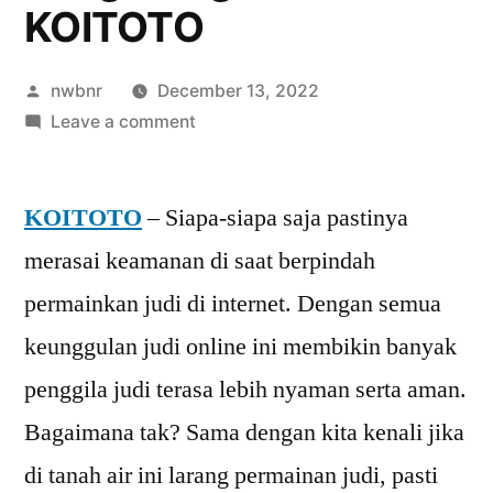
KOITOTO
Posted
nwbnr
December 13, 2022
by
on
Leave a comment
Keamanan
Lebih
KOITOTO
– Siapa-siapa saja pastinya
Terbukti
Bersama
merasai keamanan di saat berpindah
Situs
permainkan judi di internet. Dengan semua
Togel
Online
keunggulan judi online ini membikin banyak
Berpredikat
penggila judi terasa lebih nyaman serta aman.
Sahdi
Bagaimana tak? Sama dengan kita kenali jika
Pangarengan
–
di tanah air ini larang permainan judi, pasti
KOITOTO