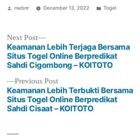
Posted
Posted
nwbnr
December 13, 2022
Togel
by
in
Next
Next Post
post:
Keamanan Lebih Terjaga Bersama
Post
Situs Togel Online Berpredikat
Sahdi Cigombong – KOITOTO
navigation
Previous
Previous Post
post:
Keamanan Lebih Terbukti Bersama
Situs Togel Online Berpredikat
Sahdi Cisaat – KOITOTO