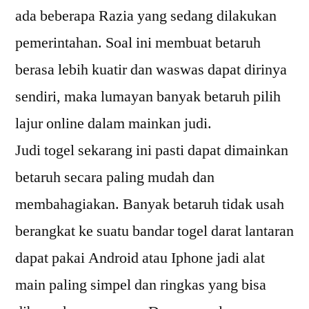
ada beberapa Razia yang sedang dilakukan
pemerintahan. Soal ini membuat betaruh
berasa lebih kuatir dan waswas dapat dirinya
sendiri, maka lumayan banyak betaruh pilih
lajur online dalam mainkan judi.
Judi togel sekarang ini pasti dapat dimainkan
betaruh secara paling mudah dan
membahagiakan. Banyak betaruh tidak usah
berangkat ke suatu bandar togel darat lantaran
dapat pakai Android atau Iphone jadi alat
main paling simpel dan ringkas yang bisa