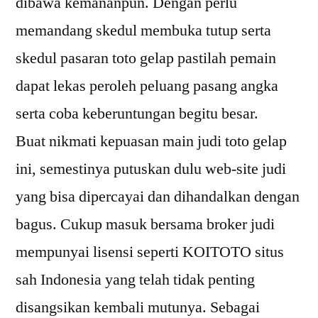
dibawa kemananpun. Dengan perlu
memandang skedul membuka tutup serta
skedul pasaran toto gelap pastilah pemain
dapat lekas peroleh peluang pasang angka
serta coba keberuntungan begitu besar.
Buat nikmati kepuasan main judi toto gelap
ini, semestinya putuskan dulu web-site judi
yang bisa dipercayai dan dihandalkan dengan
bagus. Cukup masuk bersama broker judi
mempunyai lisensi seperti KOITOTO situs
sah Indonesia yang telah tidak penting
disangsikan kembali mutunya. Sebagai