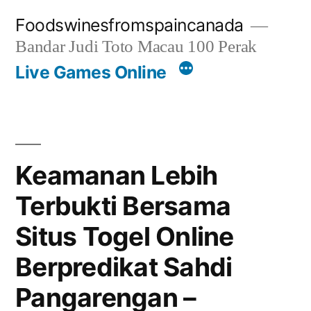
Skip
Foodswinesfromspaincanada
to
Bandar Judi Toto Macau 100 Perak
content
Live Games Online
Keamanan Lebih
Terbukti Bersama
Situs Togel Online
Berpredikat Sahdi
Pangarengan –