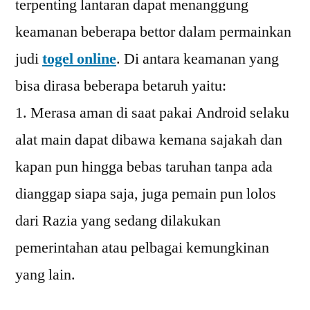
terpenting lantaran dapat menanggung
keamanan beberapa bettor dalam permainkan
judi
togel online
. Di antara keamanan yang
bisa dirasa beberapa betaruh yaitu:
1. Merasa aman di saat pakai Android selaku
alat main dapat dibawa kemana sajakah dan
kapan pun hingga bebas taruhan tanpa ada
dianggap siapa saja, juga pemain pun lolos
dari Razia yang sedang dilakukan
pemerintahan atau pelbagai kemungkinan
yang lain.