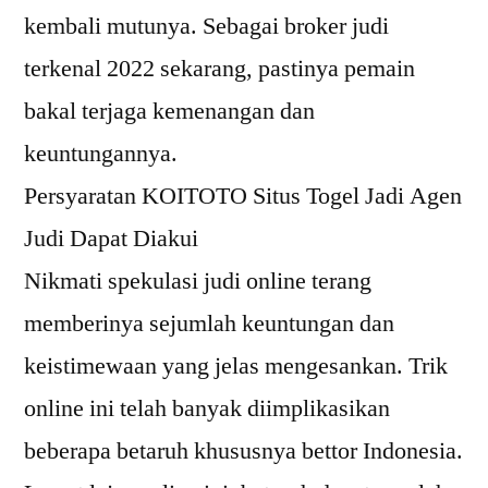
kembali mutunya. Sebagai broker judi
terkenal 2022 sekarang, pastinya pemain
bakal terjaga kemenangan dan
keuntungannya.
Persyaratan KOITOTO Situs Togel Jadi Agen
Judi Dapat Diakui
Nikmati spekulasi judi online terang
memberinya sejumlah keuntungan dan
keistimewaan yang jelas mengesankan. Trik
online ini telah banyak diimplikasikan
beberapa betaruh khususnya bettor Indonesia.