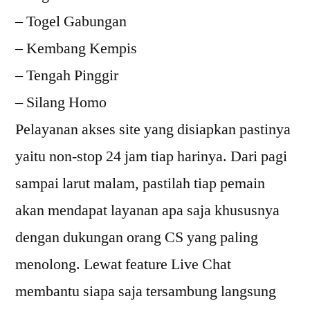
– Togel Gabungan
– Kembang Kempis
– Tengah Pinggir
– Silang Homo
Pelayanan akses site yang disiapkan pastinya
yaitu non-stop 24 jam tiap harinya. Dari pagi
sampai larut malam, pastilah tiap pemain
akan mendapat layanan apa saja khususnya
dengan dukungan orang CS yang paling
menolong. Lewat feature Live Chat
membantu siapa saja tersambung langsung