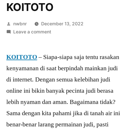
KOITOTO
Posted
nwbnr
December 13, 2022
by
on
Leave a comment
Keamanan
Lebih
KOITOTO
– Siapa-siapa saja tentu rasakan
Terbukti
Bersama
kenyamanan di saat berpindah mainkan judi
Situs
di internet. Dengan semua kelebihan judi
Togel
Online
online ini bikin banyak pecinta judi berasa
Berpredikat
lebih nyaman dan aman. Bagaimana tidak?
Sahdi
Sama dengan kita pahami jika di tanah air ini
Palabuhanratu
–
benar-benar larang permainan judi, pasti
KOITOTO