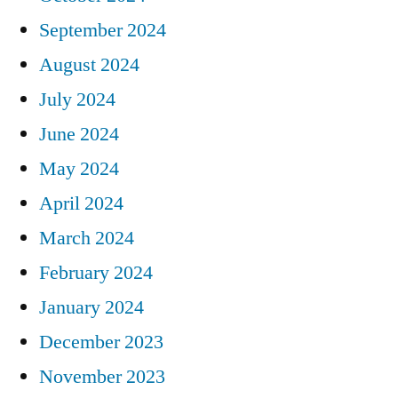
September 2024
August 2024
July 2024
June 2024
May 2024
April 2024
March 2024
February 2024
January 2024
December 2023
November 2023