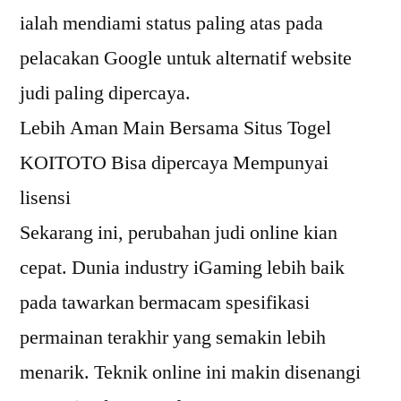
ialah mendiami status paling atas pada
pelacakan Google untuk alternatif website
judi paling dipercaya.
Lebih Aman Main Bersama Situs Togel
KOITOTO Bisa dipercaya Mempunyai
lisensi
Sekarang ini, perubahan judi online kian
cepat. Dunia industry iGaming lebih baik
pada tawarkan bermacam spesifikasi
permainan terakhir yang semakin lebih
menarik. Teknik online ini makin disenangi