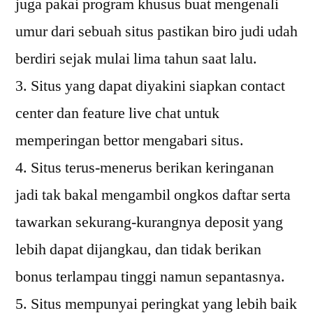
juga pakai program khusus buat mengenali
umur dari sebuah situs pastikan biro judi udah
berdiri sejak mulai lima tahun saat lalu.
3. Situs yang dapat diyakini siapkan contact
center dan feature live chat untuk
memperingan bettor mengabari situs.
4. Situs terus-menerus berikan keringanan
jadi tak bakal mengambil ongkos daftar serta
tawarkan sekurang-kurangnya deposit yang
lebih dapat dijangkau, dan tidak berikan
bonus terlampau tinggi namun sepantasnya.
5. Situs mempunyai peringkat yang lebih baik