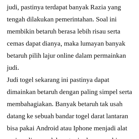
judi, pastinya terdapat banyak Razia yang
–
KOITOTO
tengah dilakukan pemerintahan. Soal ini
membikin betaruh berasa lebih risau serta
cemas dapat dianya, maka lumayan banyak
betaruh pilih lajur online dalam permainkan
judi.
Judi togel sekarang ini pastinya dapat
dimainkan betaruh dengan paling simpel serta
membahagiakan. Banyak betaruh tak usah
datang ke sebuah bandar togel darat lantaran
bisa pakai Android atau Iphone menjadi alat