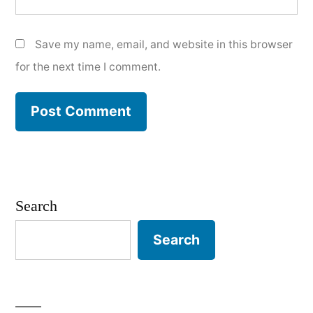
Save my name, email, and website in this browser
for the next time I comment.
Search
Search