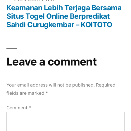
post:
Keamanan Lebih Terjaga Bersama
Situs Togel Online Berpredikat
Sahdi Curugkembar – KOITOTO
Leave a comment
Your email address will not be published.
Required
fields are marked
*
Comment
*