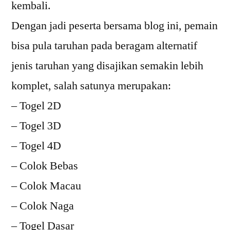
kembali.
Dengan jadi peserta bersama blog ini, pemain
bisa pula taruhan pada beragam alternatif
jenis taruhan yang disajikan semakin lebih
komplet, salah satunya merupakan:
– Togel 2D
– Togel 3D
– Togel 4D
– Colok Bebas
– Colok Macau
– Colok Naga
– Togel Dasar