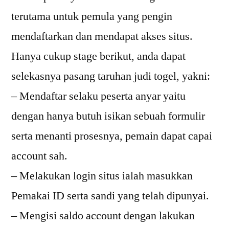
terutama untuk pemula yang pengin
mendaftarkan dan mendapat akses situs.
Hanya cukup stage berikut, anda dapat
selekasnya pasang taruhan judi togel, yakni:
– Mendaftar selaku peserta anyar yaitu
dengan hanya butuh isikan sebuah formulir
serta menanti prosesnya, pemain dapat capai
account sah.
– Melakukan login situs ialah masukkan
Pemakai ID serta sandi yang telah dipunyai.
– Mengisi saldo account dengan lakukan