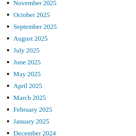
November 2025
October 2025
September 2025
August 2025
July 2025
June 2025
May 2025
April 2025
March 2025
February 2025
January 2025
December 2024