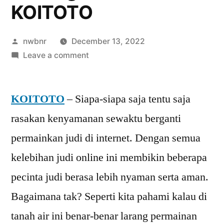
KOITOTO
Posted
nwbnr
December 13, 2022
by
on
Leave a comment
Keamanan
Lebih
KOITOTO
– Siapa-siapa saja tentu saja
Terbukti
Bersama
rasakan kenyamanan sewaktu berganti
Situs
permainkan judi di internet. Dengan semua
Togel
Online
kelebihan judi online ini membikin beberapa
Berpredikat
pecinta judi berasa lebih nyaman serta aman.
Sahdi
Bagaimana tak? Seperti kita pahami kalau di
Padang
Bolak
tanah air ini benar-benar larang permainan
Julu