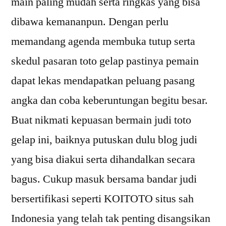
main paling mudah serta ringkas yang bisa
dibawa kemananpun. Dengan perlu
memandang agenda membuka tutup serta
skedul pasaran toto gelap pastinya pemain
dapat lekas mendapatkan peluang pasang
angka dan coba keberuntungan begitu besar.
Buat nikmati kepuasan bermain judi toto
gelap ini, baiknya putuskan dulu blog judi
yang bisa diakui serta dihandalkan secara
bagus. Cukup masuk bersama bandar judi
bersertifikasi seperti KOITOTO situs sah
Indonesia yang telah tak penting disangsikan