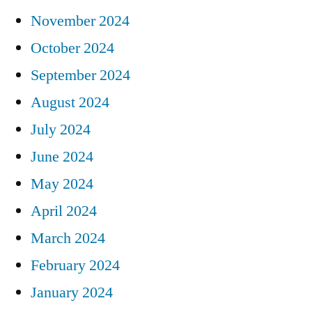
November 2024
October 2024
September 2024
August 2024
July 2024
June 2024
May 2024
April 2024
March 2024
February 2024
January 2024