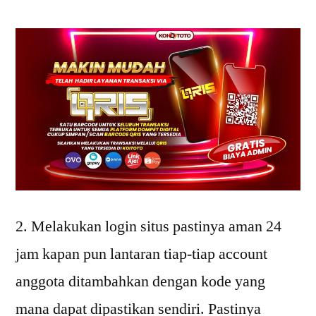
2. Melakukan login situs pastinya aman 24
jam kapan pun lantaran tiap-tiap account
anggota ditambahkan dengan kode yang
mana dapat dipastikan sendiri. Pastinya