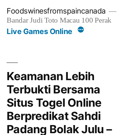
Skip
Foodswinesfromspaincanada
to
Bandar Judi Toto Macau 100 Perak
content
Live Games Online
Keamanan Lebih
Terbukti Bersama
Situs Togel Online
Berpredikat Sahdi
Padang Bolak Julu –