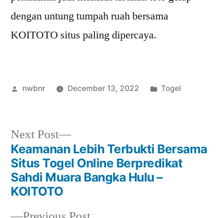
dengan untung tumpah ruah bersama
KOITOTO situs paling dipercaya.
Posted
Posted
nwbnr
December 13, 2022
Togel
by
in
Next
Next Post
post:
Keamanan Lebih Terbukti Bersama
Post
Situs Togel Online Berpredikat
Sahdi Muara Bangka Hulu –
navigation
KOITOTO
Previous
Previous Post