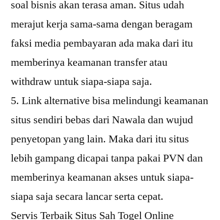
soal bisnis akan terasa aman. Situs udah
merajut kerja sama-sama dengan beragam
faksi media pembayaran ada maka dari itu
memberinya keamanan transfer atau
withdraw untuk siapa-siapa saja.
5. Link alternative bisa melindungi keamanan
situs sendiri bebas dari Nawala dan wujud
penyetopan yang lain. Maka dari itu situs
lebih gampang dicapai tanpa pakai PVN dan
memberinya keamanan akses untuk siapa-
siapa saja secara lancar serta cepat.
Servis Terbaik Situs Sah Togel Online