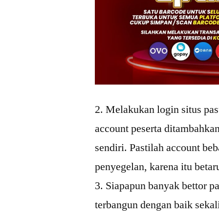
2. Melakukan login situs pa
account peserta ditambahka
sendiri. Pastilah account be
penyegelan, karena itu betar
3. Siapapun banyak bettor pa
terbangun dengan baik sekali