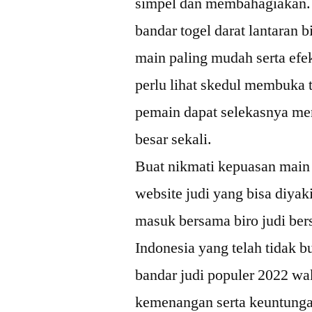
simpel dan membahagiakan. 
bandar togel darat lantaran 
main paling mudah serta ef
perlu lihat skedul membuka t
pemain dapat selekasnya me
besar sekali.
Buat nikmati kepuasan main j
website judi yang bisa diyak
masuk bersama biro judi ber
Indonesia yang telah tidak b
bandar judi populer 2022 wak
kemenangan serta keuntung