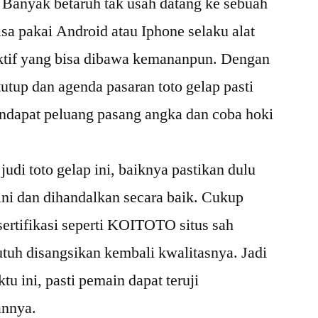
Banyak betaruh tak usah datang ke sebuah
bisa pakai Android atau Iphone selaku alat
ektif yang bisa dibawa kemananpun. Dengan
utup dan agenda pasaran toto gelap pasti
ndapat peluang pasang angka dan coba hoki
udi toto gelap ini, baiknya pastikan dulu
ini dan dihandalkan secara baik. Cukup
sertifikasi seperti KOITOTO situs sah
utuh disangsikan kembali kwalitasnya. Jadi
tu ini, pasti pemain dapat teruji
annya.