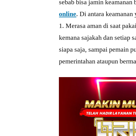
sebab bisa jamin keamanan 
online
. Di antara keamanan 
1. Merasa aman di saat paka
kemana sajakah dan setiap s
siapa saja, sampai pemain p
pemerintahan ataupun bermac