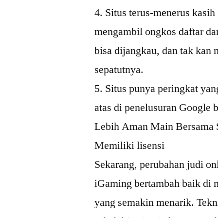
4. Situs terus-menerus kasih
mengambil ongkos daftar da
bisa dijangkau, dan tak kan 
sepatutnya.
5. Situs punya peringkat yan
atas di penelusuran Google b
Lebih Aman Main Bersama S
Memiliki lisensi
Sekarang, perubahan judi onl
iGaming bertambah baik di m
yang semakin menarik. Tekni