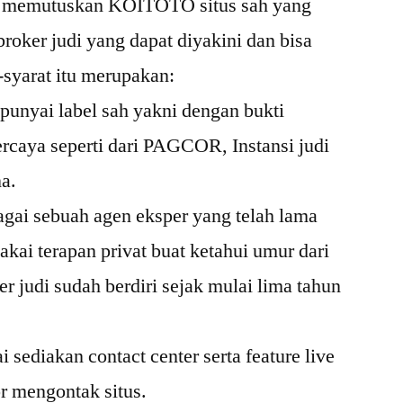
si memutuskan KOITOTO situs sah yang
broker judi yang dapat diyakini dan bisa
t-syarat itu merupakan:
unyai label sah yakni dengan bukti
ercaya seperti dari PAGCOR, Instansi judi
na.
agai sebuah agen eksper yang telah lama
akai terapan privat buat ketahui umur dari
r judi sudah berdiri sejak mulai lima tahun
i sediakan contact center serta feature live
r mengontak situs.