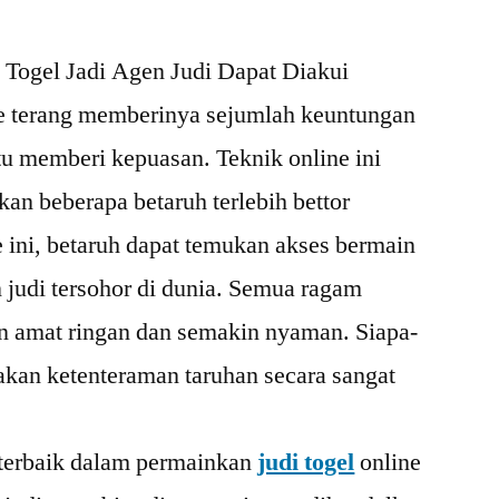
Togel Jadi Agen Judi Dapat Diakui
ne terang memberinya sejumlah keuntungan
tu memberi kepuasan. Teknik online ini
an beberapa betaruh terlebih bettor
e ini, betaruh dapat temukan akses bermain
 judi tersohor di dunia. Semua ragam
an amat ringan dan semakin nyaman. Siapa-
sakan ketenteraman taruhan secara sangat
 terbaik dalam permainkan
judi togel
online