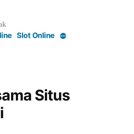
ak
line
Slot Online
sama Situs
i