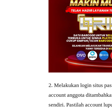
2. Melakukan login situs pas
account anggota ditambahka
sendiri. Pastilah account lu