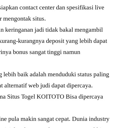
siapkan contact center dan spesifikasi live
r mengontak situs.
an keringanan jadi tidak bakal mengambil
ekurang-kurangnya deposit yang lebih dapat
inya bonus sangat tinggi namun
g lebih baik adalah menduduki status paling
t alternatif web judi dapat dipercaya.
a Situs Togel KOITOTO Bisa dipercaya
ine pula makin sangat cepat. Dunia industry