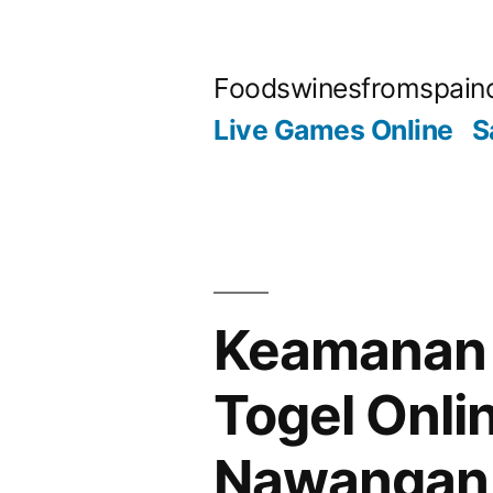
Skip
to
Foodswinesfromspain
content
Live Games Online
S
Keamanan L
Togel Onli
Nawangan