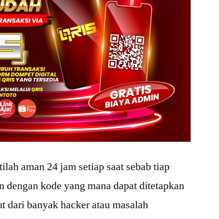
tilah aman 24 jam setiap saat sebab tiap
n dengan kode yang mana dapat ditetapkan
put dari banyak hacker atau masalah