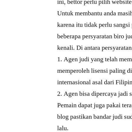
ini, bettor perlu pilih websi
Untuk membantu anda masih 
karena itu tidak perlu sangs
beberapa persyaratan biro ju
kenali. Di antara persyaratan 
1. Agen judi yang telah mem
memperoleh lisensi paling d
internasional asal dari Filipi
2. Agen bisa dipercaya jadi 
Pemain dapat juga pakai ter
blog pastikan bandar judi su
lalu.