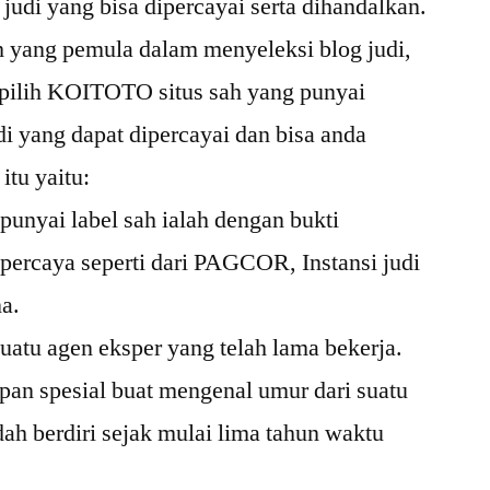
te judi yang bisa dipercayai serta dihandalkan.
yang pemula dalam menyeleksi blog judi,
i pilih KOITOTO situs sah yang punyai
di yang dapat dipercayai dan bisa anda
itu yaitu:
punyai label sah ialah dengan bukti
ipercaya seperti dari PAGCOR, Instansi judi
na.
suatu agen eksper yang telah lama bekerja.
apan spesial buat mengenal umur dari suatu
dah berdiri sejak mulai lima tahun waktu