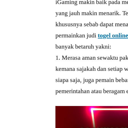
iGaming makin baik pada me
yang jauh makin menarik. Te
khususnya sebab dapat men
permainkan judi
togel onlin
banyak betaruh yakni:
1. Merasa aman sewaktu pak
kemana sajakah dan setiap w
siapa saja, juga pemain beba
pemerintahan atau beragam e