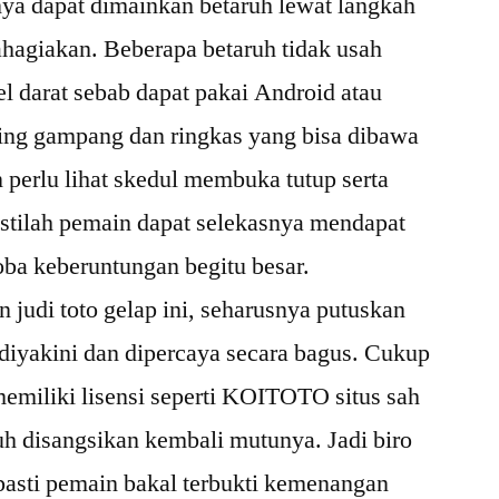
inya dapat dimainkan betaruh lewat langkah
hagiakan. Beberapa betaruh tidak usah
l darat sebab dapat pakai Android atau
ling gampang dan ringkas yang bisa dibawa
erlu lihat skedul membuka tutup serta
astilah pemain dapat selekasnya mendapat
ba keberuntungan begitu besar.
 judi toto gelap ini, seharusnya putuskan
 diyakini dan dipercaya secara bagus. Cukup
emiliki lisensi seperti KOITOTO situs sah
uh disangsikan kembali mutunya. Jadi biro
 pasti pemain bakal terbukti kemenangan