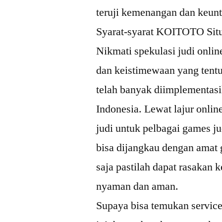
teruji kemenangan dan keun
Syarat-syarat KOITOTO Situ
Nikmati spekulasi judi onli
dan keistimewaan yang tent
telah banyak diimplementasi
Indonesia. Lewat lajur onlin
judi untuk pelbagai games j
bisa dijangkau dengan amat
saja pastilah dapat rasakan
nyaman dan aman.
Supaya bisa temukan servic