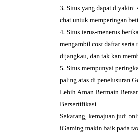
3. Situs yang dapat diyakini 
chat untuk memperingan bett
4. Situs terus-menerus berik
mengambil cost daftar serta 
dijangkau, dan tak kan memb
5. Situs mempunyai peringka
paling atas di penelusuran G
Lebih Aman Bermain Bersam
Bersertifikasi
Sekarang, kemajuan judi onl
iGaming makin baik pada ta