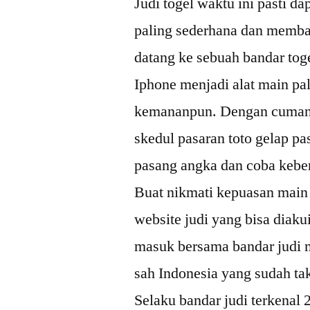
Judi togel waktu ini pasti d
paling sederhana dan memba
datang ke sebuah bandar toge
Iphone menjadi alat main pal
kemananpun. Dengan cuman 
skedul pasaran toto gelap p
pasang angka dan coba keber
Buat nikmati kepuasan main j
website judi yang bisa diaku
masuk bersama bandar judi 
sah Indonesia yang sudah tak
Selaku bandar judi terkenal 