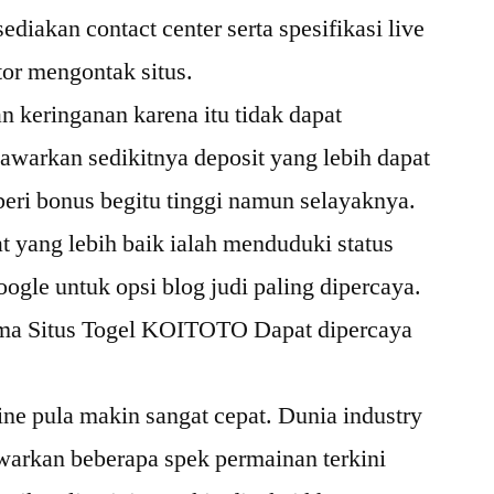
sediakan contact center serta spesifikasi live
or mengontak situs.
an keringanan karena itu tidak dapat
tawarkan sedikitnya deposit yang lebih dapat
eri bonus begitu tinggi namun selayaknya.
t yang lebih baik ialah menduduki status
oogle untuk opsi blog judi paling dipercaya.
a Situs Togel KOITOTO Dapat dipercaya
ine pula makin sangat cepat. Dunia industry
warkan beberapa spek permainan terkini