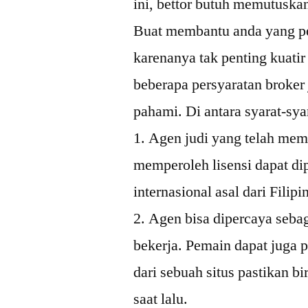
ini, bettor butuh memutuskan
Buat membantu anda yang pe
karenanya tak penting kuati
beberapa persyaratan broker 
pahami. Di antara syarat-syar
1. Agen judi yang telah mem
memperoleh lisensi dapat di
internasional asal dari Filipi
2. Agen bisa dipercaya seba
bekerja. Pemain dapat juga 
dari sebuah situs pastikan bi
saat lalu.