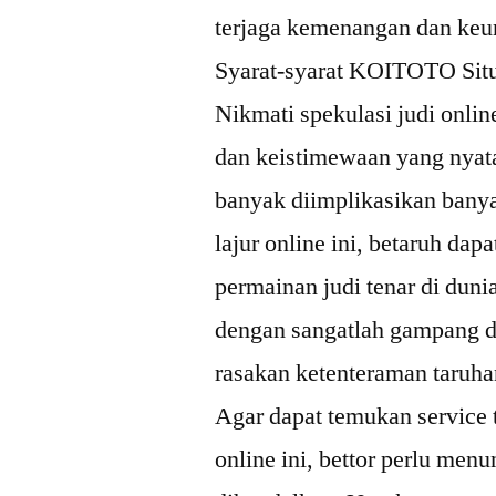
terjaga kemenangan dan keu
Syarat-syarat KOITOTO Situ
Nikmati spekulasi judi onli
dan keistimewaan yang nyata
banyak diimplikasikan banya
lajur online ini, betaruh dap
permainan judi tenar di duni
dengan sangatlah gampang d
rasakan ketenteraman taruha
Agar dapat temukan service
online ini, bettor perlu men