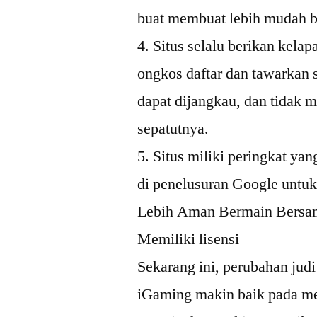
buat membuat lebih mudah be
4. Situs selalu berikan kela
ongkos daftar dan tawarkan 
dapat dijangkau, dan tidak 
sepatutnya.
5. Situs miliki peringkat yan
di penelusuran Google untuk 
Lebih Aman Bermain Bersam
Memiliki lisensi
Sekarang ini, perubahan judi
iGaming makin baik pada men