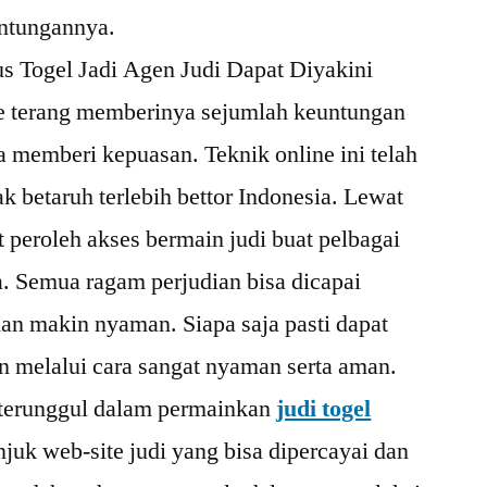
ntungannya.
s Togel Jadi Agen Judi Dapat Diyakini
ne terang memberinya sejumlah keuntungan
 memberi kepuasan. Teknik online ini telah
k betaruh terlebih bettor Indonesia. Lewat
at peroleh akses bermain judi buat pelbagai
a. Semua ragam perjudian bisa dicapai
an makin nyaman. Siapa saja pasti dapat
n melalui cara sangat nyaman serta aman.
 terunggul dalam permainkan
judi togel
unjuk web-site judi yang bisa dipercayai dan