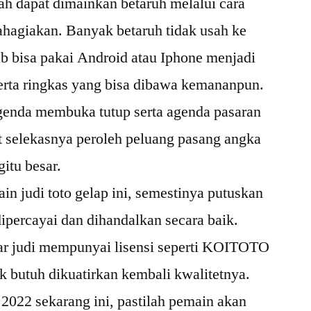
ilah dapat dimainkan betaruh melalui cara
hagiakan. Banyak betaruh tidak usah ke
ab bisa pakai Android atau Iphone menjadi
serta ringkas yang bisa dibawa kemananpun.
enda membuka tutup serta agenda pasaran
at selekasnya peroleh peluang pasang angka
itu besar.
n judi toto gelap ini, semestinya putuskan
dipercayai dan dihandalkan secara baik.
r judi mempunyai lisensi seperti KOITOTO
ak butuh dikuatirkan kembali kwalitetnya.
 2022 sekarang ini, pastilah pemain akan