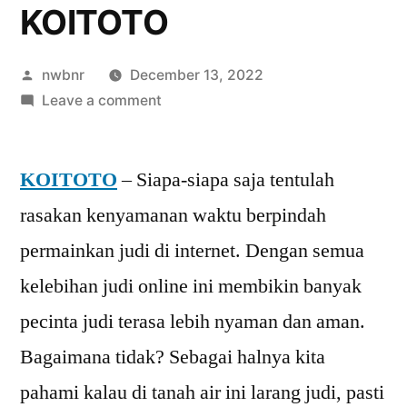
KOITOTO
Posted
nwbnr
December 13, 2022
by
on
Leave a comment
Keamanan
Lebih
KOITOTO
– Siapa-siapa saja tentulah
Terbukti
Bersama
rasakan kenyamanan waktu berpindah
Situs
permainkan judi di internet. Dengan semua
Togel
Online
kelebihan judi online ini membikin banyak
Berpredikat
pecinta judi terasa lebih nyaman dan aman.
Sahdi
Bagaimana tidak? Sebagai halnya kita
Medan
Satria
pahami kalau di tanah air ini larang judi, pasti
–