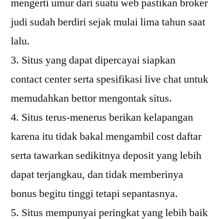
mengerti umur dari suatu web pastikan broker
judi sudah berdiri sejak mulai lima tahun saat
lalu.
3. Situs yang dapat dipercayai siapkan
contact center serta spesifikasi live chat untuk
memudahkan bettor mengontak situs.
4. Situs terus-menerus berikan kelapangan
karena itu tidak bakal mengambil cost daftar
serta tawarkan sedikitnya deposit yang lebih
dapat terjangkau, dan tidak memberinya
bonus begitu tinggi tetapi sepantasnya.
5. Situs mempunyai peringkat yang lebih baik