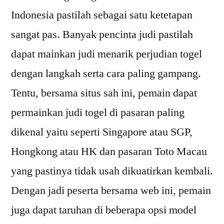
Indonesia pastilah sebagai satu ketetapan
sangat pas. Banyak pencinta judi pastilah
dapat mainkan judi menarik perjudian togel
dengan langkah serta cara paling gampang.
Tentu, bersama situs sah ini, pemain dapat
permainkan judi togel di pasaran paling
dikenal yaitu seperti Singapore atau SGP,
Hongkong atau HK dan pasaran Toto Macau
yang pastinya tidak usah dikuatirkan kembali.
Dengan jadi peserta bersama web ini, pemain
juga dapat taruhan di beberapa opsi model