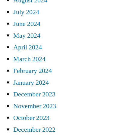
August 2024
July 2024
June 2024
May 2024
April 2024
March 2024
February 2024
January 2024
December 2023
November 2023
October 2023
December 2022