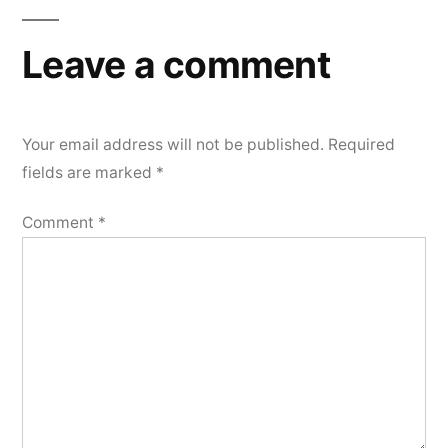
Leave a comment
Your email address will not be published.
Required
fields are marked
*
Comment
*