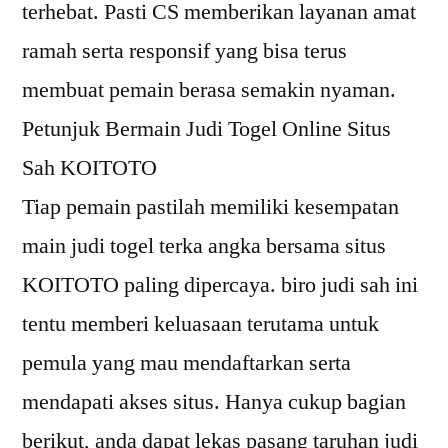
terhebat. Pasti CS memberikan layanan amat
ramah serta responsif yang bisa terus
membuat pemain berasa semakin nyaman.
Petunjuk Bermain Judi Togel Online Situs
Sah KOITOTO
Tiap pemain pastilah memiliki kesempatan
main judi togel terka angka bersama situs
KOITOTO paling dipercaya. biro judi sah ini
tentu memberi keluasaan terutama untuk
pemula yang mau mendaftarkan serta
mendapati akses situs. Hanya cukup bagian
berikut, anda dapat lekas pasang taruhan judi