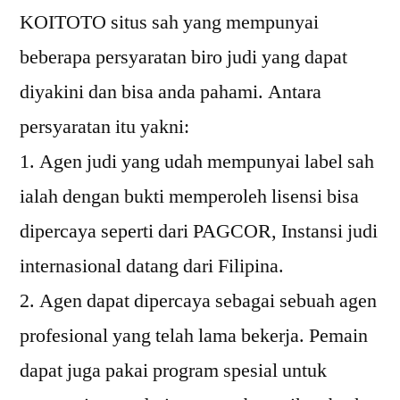
KOITOTO situs sah yang mempunyai
beberapa persyaratan biro judi yang dapat
diyakini dan bisa anda pahami. Antara
persyaratan itu yakni:
1. Agen judi yang udah mempunyai label sah
ialah dengan bukti memperoleh lisensi bisa
dipercaya seperti dari PAGCOR, Instansi judi
internasional datang dari Filipina.
2. Agen dapat dipercaya sebagai sebuah agen
profesional yang telah lama bekerja. Pemain
dapat juga pakai program spesial untuk