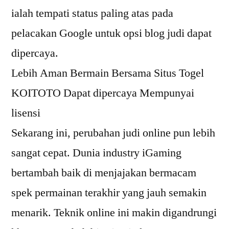
ialah tempati status paling atas pada
pelacakan Google untuk opsi blog judi dapat
dipercaya.
Lebih Aman Bermain Bersama Situs Togel
KOITOTO Dapat dipercaya Mempunyai
lisensi
Sekarang ini, perubahan judi online pun lebih
sangat cepat. Dunia industry iGaming
bertambah baik di menjajakan bermacam
spek permainan terakhir yang jauh semakin
menarik. Teknik online ini makin digandrungi