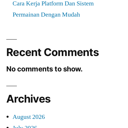
Cara Kerja Platform Dan Sistem
Permainan Dengan Mudah
Recent Comments
No comments to show.
Archives
August 2026
July 2026