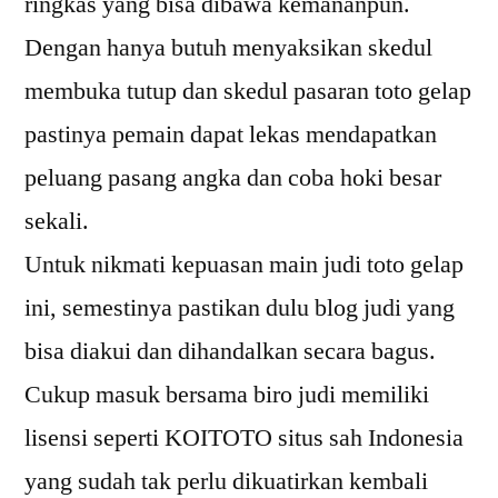
ringkas yang bisa dibawa kemananpun.
Dengan hanya butuh menyaksikan skedul
membuka tutup dan skedul pasaran toto gelap
pastinya pemain dapat lekas mendapatkan
peluang pasang angka dan coba hoki besar
sekali.
Untuk nikmati kepuasan main judi toto gelap
ini, semestinya pastikan dulu blog judi yang
bisa diakui dan dihandalkan secara bagus.
Cukup masuk bersama biro judi memiliki
lisensi seperti KOITOTO situs sah Indonesia
yang sudah tak perlu dikuatirkan kembali