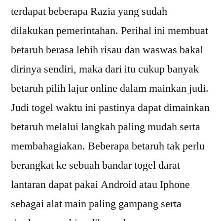
terdapat beberapa Razia yang sudah
KOITOTO
dilakukan pemerintahan. Perihal ini membuat
betaruh berasa lebih risau dan waswas bakal
dirinya sendiri, maka dari itu cukup banyak
betaruh pilih lajur online dalam mainkan judi.
Judi togel waktu ini pastinya dapat dimainkan
betaruh melalui langkah paling mudah serta
membahagiakan. Beberapa betaruh tak perlu
berangkat ke sebuah bandar togel darat
lantaran dapat pakai Android atau Iphone
sebagai alat main paling gampang serta