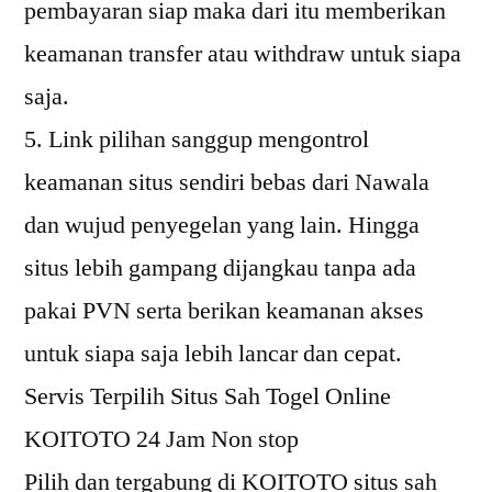
pembayaran siap maka dari itu memberikan
keamanan transfer atau withdraw untuk siapa
saja.
5. Link pilihan sanggup mengontrol
keamanan situs sendiri bebas dari Nawala
dan wujud penyegelan yang lain. Hingga
situs lebih gampang dijangkau tanpa ada
pakai PVN serta berikan keamanan akses
untuk siapa saja lebih lancar dan cepat.
Servis Terpilih Situs Sah Togel Online
KOITOTO 24 Jam Non stop
Pilih dan tergabung di KOITOTO situs sah