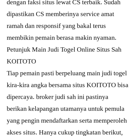
dengan faksi situs lewat CS terbaik. Sudah
dipastikan CS memberinya service amat
ramah dan responsif yang bakal terus
membikin pemain berasa makin nyaman.
Petunjuk Main Judi Togel Online Situs Sah
KOITOTO
Tiap pemain pasti berpeluang main judi togel
kira-kira angka bersama situs KOITOTO bisa
dipercaya. broker judi sah ini pastinya
berikan kelapangan utamanya untuk pemula
yang pengin mendaftarkan serta memperoleh
akses situs. Hanya cukup tingkatan berikut,