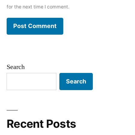
for the next time I comment.
Search
Search
Recent Posts