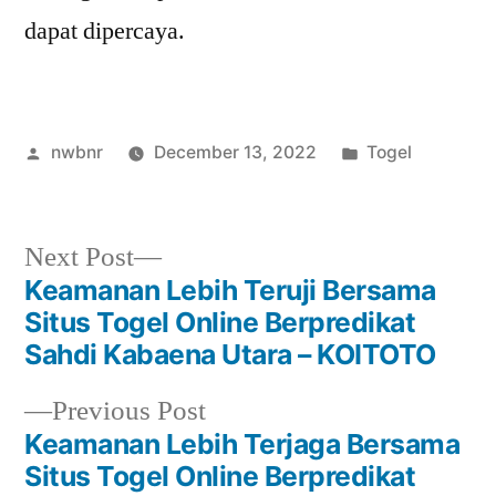
dapat dipercaya.
Posted
Posted
nwbnr
December 13, 2022
Togel
by
in
Next
Next Post
post:
Keamanan Lebih Teruji Bersama
Post
Situs Togel Online Berpredikat
Sahdi Kabaena Utara – KOITOTO
navigation
Previous
Previous Post
post:
Keamanan Lebih Terjaga Bersama
Situs Togel Online Berpredikat