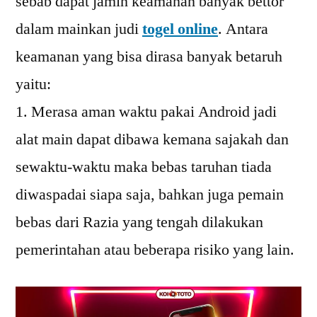
sebab dapat jamin keamanan banyak bettor
dalam mainkan judi
togel online
. Antara
keamanan yang bisa dirasa banyak betaruh
yaitu:
1. Merasa aman waktu pakai Android jadi
alat main dapat dibawa kemana sajakah dan
sewaktu-waktu maka bebas taruhan tiada
diwaspadai siapa saja, bahkan juga pemain
bebas dari Razia yang tengah dilakukan
pemerintahan atau beberapa risiko yang lain.