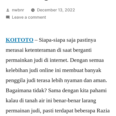
Posted
nwbnr
December 13, 2022
by
on
Leave a comment
Keamanan
Lebih
KOITOTO
– Siapa-siapa saja pastinya
Terbukti
Bersama
merasai ketenteraman di saat berganti
Situs
permainkan judi di internet. Dengan semua
Togel
Online
kelebihan judi online ini membuat banyak
Berpredikat
penggila judi terasa lebih nyaman dan aman.
Sahdi
Bagaimana tidak? Sama dengan kita pahami
Mandonga
–
kalau di tanah air ini benar-benar larang
KOITOTO
permainan judi, pasti terdapat beberapa Razia