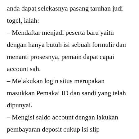
anda dapat selekasnya pasang taruhan judi
togel, ialah:
– Mendaftar menjadi peserta baru yaitu
dengan hanya butuh isi sebuah formulir dan
menanti prosesnya, pemain dapat capai
account sah.
– Melakukan login situs merupakan
masukkan Pemakai ID dan sandi yang telah
dipunyai.
– Mengisi saldo account dengan lakukan
pembayaran deposit cukup isi slip