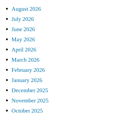
August 2026
July 2026
June 2026
May 2026
April 2026
March 2026
February 2026
January 2026
December 2025
November 2025
October 2025