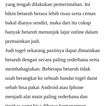
yang tengah dilakukan pemerintahan. Ini
bikin betaruh berasa lebih risau serta cemas
bakal dianya sendiri, maka dari itu cukup
banyak betaruh menunjuk lajur online dalam
permainkan judi.
Judi togel sekarang pastinya dapat dimainkan
betaruh dengan secara paling sederhana serta
membahagiakan. Beberapa betaruh tidak
usah berangkat ke sebuah bandar togel darat
sebab bisa pakai Android atau Iphone
menjadi alat main paling sederhana dan
ringkas yang bisa dibawa kemananpun.