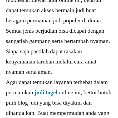
dapat temukan akses bermain judi buat
beragam permainan judi populer di dunia.
Semua jenis perjudian bisa dicapai dengan
sangatlah gampang serta bertambah nyaman.
Siapa saja pastilah dapat rasakan
kenyamanan taruhan melalui cara amat
nyaman serta aman.
Agar dapat temukan layanan terhebat dalam
permainkan
judi togel
online ini, bettor butuh
pilih blog judi yang bisa diyakini dan
dihandalkan. Buat mempermudah anda yang