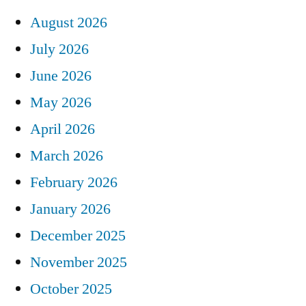
August 2026
July 2026
June 2026
May 2026
April 2026
March 2026
February 2026
January 2026
December 2025
November 2025
October 2025