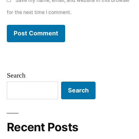
Save my name, email, and website in this browser
for the next time I comment.
Search
Search
Recent Posts