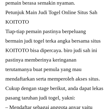
pemain berasa semakin nyaman.
Petunjuk Main Judi Togel Online Situs Sah
KOITOTO
Tiap-tiap pemain pastinya berpeluang
bermain judi togel terka angka bersama situs
KOITOTO bisa dipercaya. biro judi sah ini
pastinya memberinya keringanan
terutamanya buat pemula yang mau
mendaftarkan serta memperoleh akses situs.
Cukup dengan stage berikut, anda dapat lekas
pasang taruhan judi togel, yakni:
– Mendaftar sebagai anggota anyar yaitu