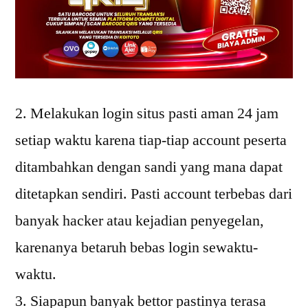
2. Melakukan login situs pasti aman 24 jam
setiap waktu karena tiap-tiap account peserta
ditambahkan dengan sandi yang mana dapat
ditetapkan sendiri. Pasti account terbebas dari
banyak hacker atau kejadian penyegelan,
karenanya betaruh bebas login sewaktu-
waktu.
3. Siapapun banyak bettor pastinya terasa