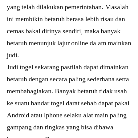
yang telah dilakukan pemerintahan. Masalah
KOITOTO
ini membikin betaruh berasa lebih risau dan
cemas bakal dirinya sendiri, maka banyak
betaruh menunjuk lajur online dalam mainkan
judi.
Judi togel sekarang pastilah dapat dimainkan
betaruh dengan secara paling sederhana serta
membahagiakan. Banyak betaruh tidak usah
ke suatu bandar togel darat sebab dapat pakai
Android atau Iphone selaku alat main paling
gampang dan ringkas yang bisa dibawa