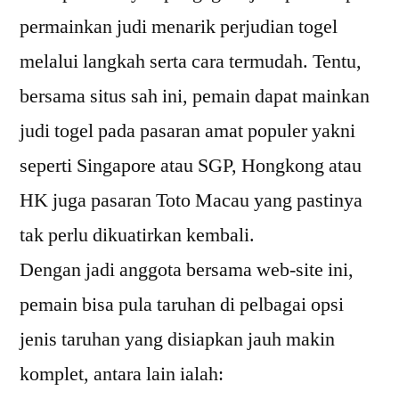
permainkan judi menarik perjudian togel
melalui langkah serta cara termudah. Tentu,
bersama situs sah ini, pemain dapat mainkan
judi togel pada pasaran amat populer yakni
seperti Singapore atau SGP, Hongkong atau
HK juga pasaran Toto Macau yang pastinya
tak perlu dikuatirkan kembali.
Dengan jadi anggota bersama web-site ini,
pemain bisa pula taruhan di pelbagai opsi
jenis taruhan yang disiapkan jauh makin
komplet, antara lain ialah: