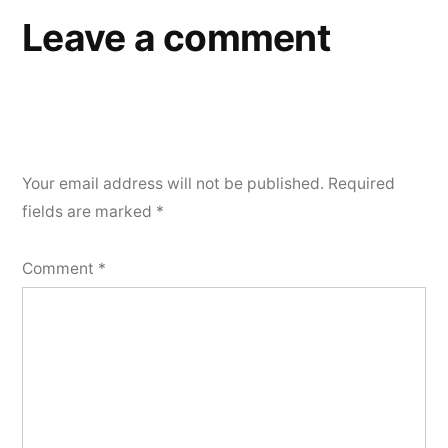
Leave a comment
Your email address will not be published.
Required
fields are marked
*
Comment
*