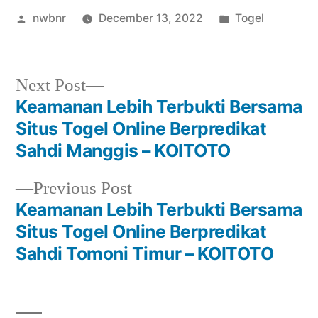
Posted
Posted
nwbnr
December 13, 2022
Togel
by
in
Next
Next Post
post:
Keamanan Lebih Terbukti Bersama
Post
Situs Togel Online Berpredikat
navigation
Sahdi Manggis – KOITOTO
Previous
Previous Post
post:
Keamanan Lebih Terbukti Bersama
Situs Togel Online Berpredikat
Sahdi Tomoni Timur – KOITOTO