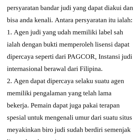
persyaratan bandar judi yang dapat diakui dan
bisa anda kenali. Antara persyaratan itu ialah:
1. Agen judi yang udah memiliki label sah
ialah dengan bukti memperoleh lisensi dapat
dipercaya seperti dari PAGCOR, Instansi judi
internasional berawal dari Filipina.
2. Agen dapat dipercaya selaku suatu agen
memiliki pengalaman yang telah lama
bekerja. Pemain dapat juga pakai terapan
spesial untuk mengenali umur dari suatu situs
meyakinkan biro judi sudah berdiri semenjak