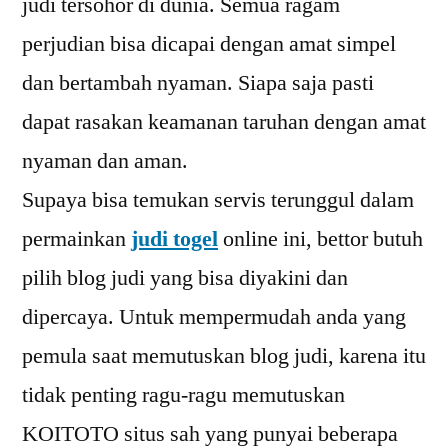
judi tersohor di dunia. Semua ragam
perjudian bisa dicapai dengan amat simpel
dan bertambah nyaman. Siapa saja pasti
dapat rasakan keamanan taruhan dengan amat
nyaman dan aman.
Supaya bisa temukan servis terunggul dalam
permainkan
judi togel
online ini, bettor butuh
pilih blog judi yang bisa diyakini dan
dipercaya. Untuk mempermudah anda yang
pemula saat memutuskan blog judi, karena itu
tidak penting ragu-ragu memutuskan
KOITOTO situs sah yang punyai beberapa