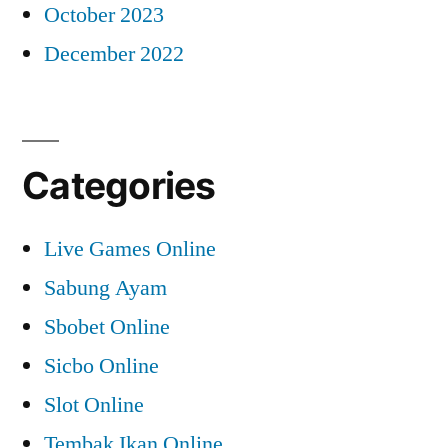
October 2023
December 2022
Categories
Live Games Online
Sabung Ayam
Sbobet Online
Sicbo Online
Slot Online
Tembak Ikan Online