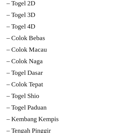
– Togel 2D
– Togel 3D
– Togel 4D
– Colok Bebas
– Colok Macau
– Colok Naga
– Togel Dasar
– Colok Tepat
– Togel Shio
– Togel Paduan
– Kembang Kempis
– Tengah Pinggir