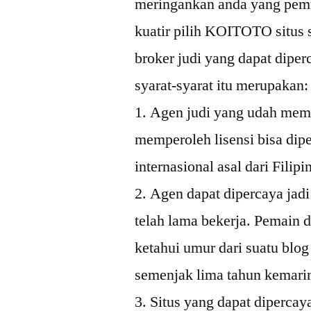
meringankan anda yang pemul
kuatir pilih KOITOTO situs 
broker judi yang dapat diper
syarat-syarat itu merupakan:
1. Agen judi yang udah memp
memperoleh lisensi bisa dip
internasional asal dari Filipi
2. Agen dapat dipercaya jad
telah lama bekerja. Pemain d
ketahui umur dari suatu blo
semenjak lima tahun kemari
3. Situs yang dapat dipercaya