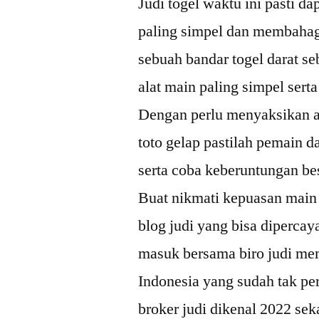
Judi togel waktu ini pasti d
paling simpel dan membahagi
sebuah bandar togel darat se
alat main paling simpel sert
Dengan perlu menyaksikan 
toto gelap pastilah pemain d
serta coba keberuntungan bes
Buat nikmati kepuasan main j
blog judi yang bisa dipercay
masuk bersama biro judi mem
Indonesia yang sudah tak pe
broker judi dikenal 2022 sek