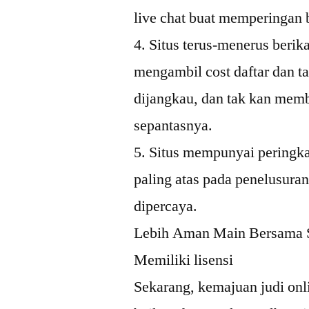
live chat buat memperingan b
4. Situs terus-menerus berik
mengambil cost daftar dan ta
dijangkau, dan tak kan mem
sepantasnya.
5. Situs mempunyai peringka
paling atas pada penelusuran
dipercaya.
Lebih Aman Main Bersama 
Memiliki lisensi
Sekarang, kemajuan judi onl