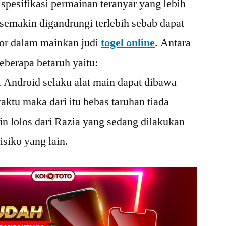
spesifikasi permainan teranyar yang lebih
 semakin digandrungi terlebih sebab dapat
or dalam mainkan judi
togel online
. Antara
eberapa betaruh yaitu:
i Android selaku alat main dapat dibawa
aktu maka dari itu bebas taruhan tiada
in lolos dari Razia yang sedang dilakukan
isiko yang lain.