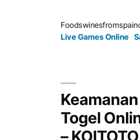
Skip
to
Foodswinesfromspain
content
Live Games Online
S
Keamanan L
Togel Onli
– KOITOTO