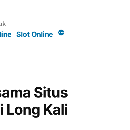
ak
line
Slot Online
sama Situs
 Long Kali