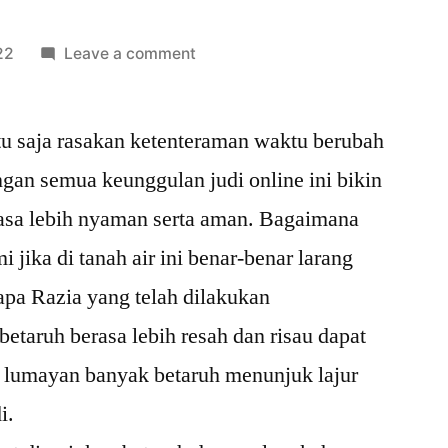
on
22
Leave a comment
Keamanan
Lebih
tu saja rasakan ketenteraman waktu berubah
Terbukti
Bersama
ngan semua keunggulan judi online ini bikin
Situs
asa lebih nyaman serta aman. Bagaimana
Togel
Online
 jika di tanah air ini benar-benar larang
Berpredikat
rapa Razia yang telah dilakukan
Sahdi
betaruh berasa lebih resah dan risau dapat
Long
Kali
tu lumayan banyak betaruh menunjuk lajur
–
i.
KOITOTO