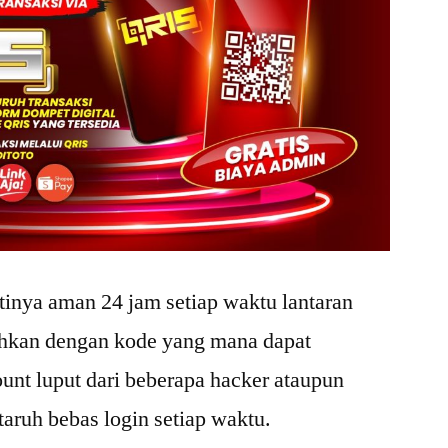
stinya aman 24 jam setiap waktu lantaran
bahkan dengan kode yang mana dapat
count luput dari beberapa hacker ataupun
taruh bebas login setiap waktu.