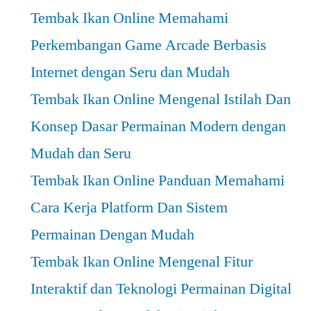
Tembak Ikan Online Memahami
Perkembangan Game Arcade Berbasis
Internet dengan Seru dan Mudah
Tembak Ikan Online Mengenal Istilah Dan
Konsep Dasar Permainan Modern dengan
Mudah dan Seru
Tembak Ikan Online Panduan Memahami
Cara Kerja Platform Dan Sistem
Permainan Dengan Mudah
Tembak Ikan Online Mengenal Fitur
Interaktif dan Teknologi Permainan Digital