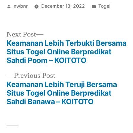
Posted
Posted
nwbnr
December 13, 2022
Togel
by
in
Next
Next Post
post:
Keamanan Lebih Terbukti Bersama
Post
Situs Togel Online Berpredikat
Sahdi Poom – KOITOTO
navigation
Previous
Previous Post
post:
Keamanan Lebih Teruji Bersama
Situs Togel Online Berpredikat
Sahdi Banawa – KOITOTO