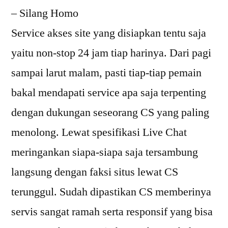
– Silang Homo
Service akses site yang disiapkan tentu saja
yaitu non-stop 24 jam tiap harinya. Dari pagi
sampai larut malam, pasti tiap-tiap pemain
bakal mendapati service apa saja terpenting
dengan dukungan seseorang CS yang paling
menolong. Lewat spesifikasi Live Chat
meringankan siapa-siapa saja tersambung
langsung dengan faksi situs lewat CS
terunggul. Sudah dipastikan CS memberinya
servis sangat ramah serta responsif yang bisa