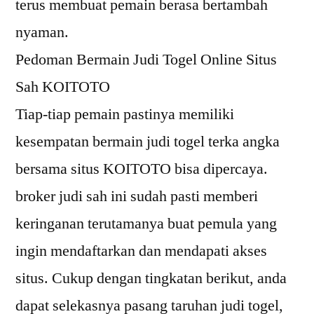
terus membuat pemain berasa bertambah
nyaman.
Pedoman Bermain Judi Togel Online Situs
Sah KOITOTO
Tiap-tiap pemain pastinya memiliki
kesempatan bermain judi togel terka angka
bersama situs KOITOTO bisa dipercaya.
broker judi sah ini sudah pasti memberi
keringanan terutamanya buat pemula yang
ingin mendaftarkan dan mendapati akses
situs. Cukup dengan tingkatan berikut, anda
dapat selekasnya pasang taruhan judi togel,