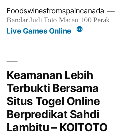
Skip
Foodswinesfromspaincanada
to
Bandar Judi Toto Macau 100 Perak
content
Live Games Online
Keamanan Lebih
Terbukti Bersama
Situs Togel Online
Berpredikat Sahdi
Lambitu – KOITOTO