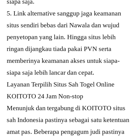
siapa saja.
5. Link alternative sanggup jaga keamanan
situs sendiri bebas dari Nawala dan wujud
penyetopan yang lain. Hingga situs lebih
ringan dijangkau tiada pakai PVN serta
memberinya keamanan akses untuk siapa-
siapa saja lebih lancar dan cepat.
Layanan Terpilih Situs Sah Togel Online
KOITOTO 24 Jam Non-stop
Menunjuk dan tergabung di KOITOTO situs
sah Indonesia pastinya sebagai satu ketentuan
amat pas. Beberapa pengagum judi pastinya