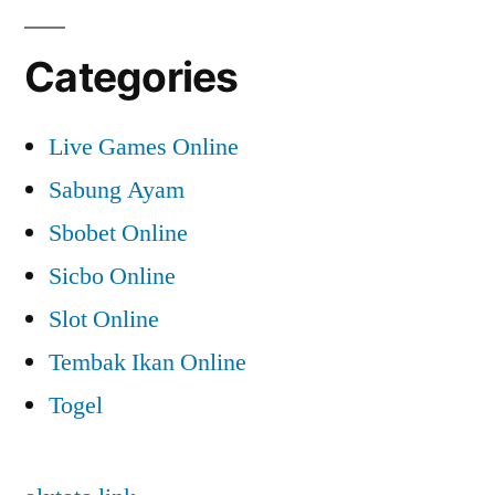
Categories
Live Games Online
Sabung Ayam
Sbobet Online
Sicbo Online
Slot Online
Tembak Ikan Online
Togel