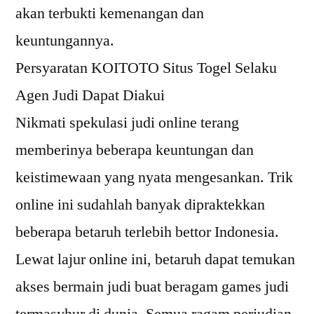
akan terbukti kemenangan dan
keuntungannya.
Persyaratan KOITOTO Situs Togel Selaku
Agen Judi Dapat Diakui
Nikmati spekulasi judi online terang
memberinya beberapa keuntungan dan
keistimewaan yang nyata mengesankan. Trik
online ini sudahlah banyak dipraktekkan
beberapa betaruh terlebih bettor Indonesia.
Lewat lajur online ini, betaruh dapat temukan
akses bermain judi buat beragam games judi
termasyhur di dunia. Semua ragam perjudian