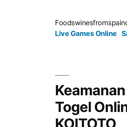
Skip
to
Foodswinesfromspain
content
Live Games Online
S
Keamanan L
Togel Onli
KOITOTO