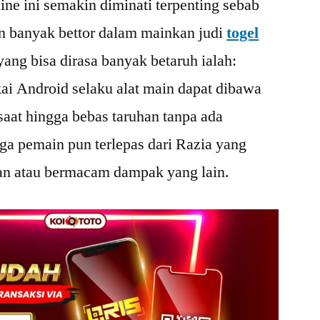
ine ini semakin diminati terpenting sebab
 banyak bettor dalam mainkan judi
togel
yang bisa dirasa banyak betaruh ialah:
ai Android selaku alat main dapat dibawa
saat hingga bebas taruhan tanpa ada
uga pemain pun terlepas dari Razia yang
an atau bermacam dampak yang lain.