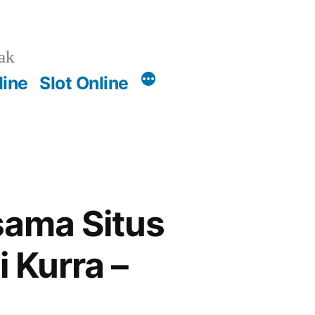
ak
line
Slot Online
sama Situs
 Kurra –