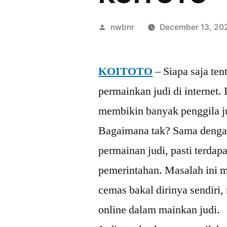
Posted
nwbnr
December 13, 20
by
KOITOTO
– Siapa saja ten
permainkan judi di internet.
membikin banyak penggila j
Bagaimana tak? Sama dengan k
permainan judi, pasti terda
pemerintahan. Masalah ini m
cemas bakal dirinya sendiri,
online dalam mainkan judi.