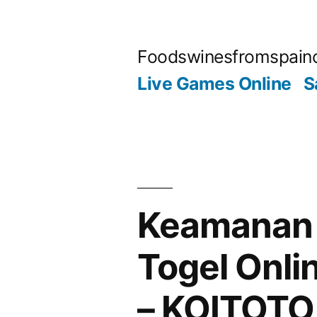
Skip
to
Foodswinesfromspain
content
Live Games Online
S
Keamanan L
Togel Onli
– KOITOTO