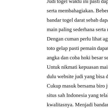
Judi togel waktu ini pasti 
serta membahagiakan. Bebera
bandar togel darat sebab dap
main paling sederhana serta
Dengan cuman perlu lihat a
toto gelap pasti pemain dap
angka dan coba hoki besar se
Untuk nikmati kepuasan main
dulu website judi yang bisa
Cukup masuk bersama biro 
situs sah Indonesia yang tel
kwalitasnya. Menjadi bandar