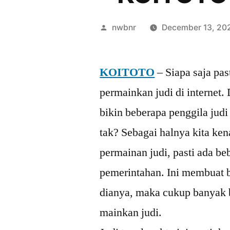
Posted
nwbnr
December 13, 20
by
KOITOTO
– Siapa saja pas
permainkan judi di internet.
bikin beberapa penggila jud
tak? Sebagai halnya kita kena
permainan judi, pasti ada be
pemerintahan. Ini membuat b
dianya, maka cukup banyak 
mainkan judi.