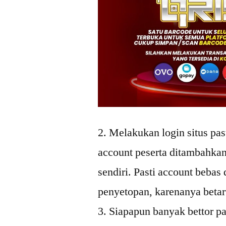
2. Melakukan login situs pas
account peserta ditambahkan
sendiri. Pasti account bebas
penyetopan, karenanya betar
3. Siapapun banyak bettor p