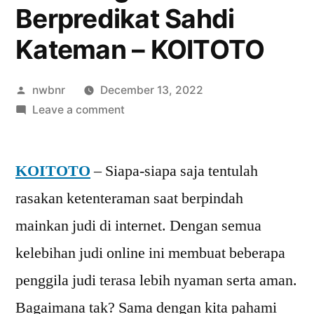
Berpredikat Sahdi
Kateman – KOITOTO
Posted
nwbnr
December 13, 2022
by
on
Leave a comment
Keamanan
Lebih
KOITOTO
– Siapa-siapa saja tentulah
Terbukti
Bersama
rasakan ketenteraman saat berpindah
Situs
mainkan judi di internet. Dengan semua
Togel
Online
kelebihan judi online ini membuat beberapa
Berpredikat
penggila judi terasa lebih nyaman serta aman.
Sahdi
Bagaimana tak? Sama dengan kita pahami
Kateman