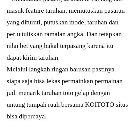
masuk feature taruhan, memutuskan pasaran
yang dituruti, putuskan model taruhan dan
perlu tuliskan ramalan angka. Dan tetapkan
nilai bet yang bakal terpasang karena itu
dapat kirim taruhan.
Melalui langkah ringan barusan pastinya
siapa saja bisa lekas permainkan permainan
judi menarik taruhan toto gelap dengan
untung tumpah ruah bersama KOITOTO situs
bisa dipercaya.