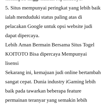
5. Situs mempunyai peringkat yang lebih baik
ialah menduduki status paling atas di
pelacakan Google untuk opsi website judi
dapat dipercaya.
Lebih Aman Bermain Bersama Situs Togel
KOITOTO Bisa dipercaya Mempunyai
lisensi
Sekarang ini, kemajuan judi online bertambah
sangat cepat. Dunia industry iGaming lebih
baik pada tawarkan beberapa feature
permainan teranyar yang semakin lebih