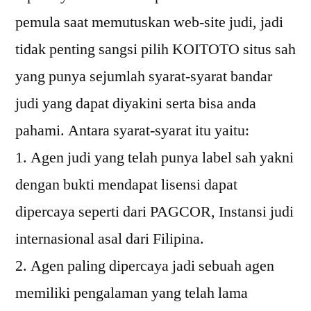
pemula saat memutuskan web-site judi, jadi
tidak penting sangsi pilih KOITOTO situs sah
yang punya sejumlah syarat-syarat bandar
judi yang dapat diyakini serta bisa anda
pahami. Antara syarat-syarat itu yaitu:
1. Agen judi yang telah punya label sah yakni
dengan bukti mendapat lisensi dapat
dipercaya seperti dari PAGCOR, Instansi judi
internasional asal dari Filipina.
2. Agen paling dipercaya jadi sebuah agen
memiliki pengalaman yang telah lama