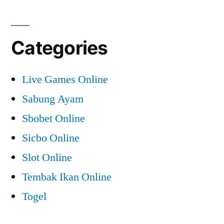
Categories
Live Games Online
Sabung Ayam
Sbobet Online
Sicbo Online
Slot Online
Tembak Ikan Online
Togel