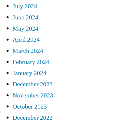
July 2024
June 2024
May 2024
April 2024
March 2024
February 2024
January 2024
December 2023
November 2023
October 2023
December 2022