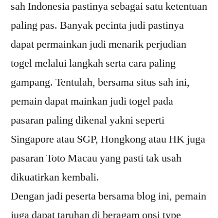
sah Indonesia pastinya sebagai satu ketentuan
paling pas. Banyak pecinta judi pastinya
dapat permainkan judi menarik perjudian
togel melalui langkah serta cara paling
gampang. Tentulah, bersama situs sah ini,
pemain dapat mainkan judi togel pada
pasaran paling dikenal yakni seperti
Singapore atau SGP, Hongkong atau HK juga
pasaran Toto Macau yang pasti tak usah
dikuatirkan kembali.
Dengan jadi peserta bersama blog ini, pemain
juga dapat taruhan di beragam opsi type