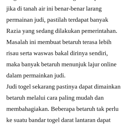
–
jika di tanah air ini benar-benar larang
KOITOTO
permainan judi, pastilah terdapat banyak
Razia yang sedang dilakukan pemerintahan.
Masalah ini membuat betaruh terasa lebih
risau serta waswas bakal dirinya sendiri,
maka banyak betaruh menunjuk lajur online
dalam permainkan judi.
Judi togel sekarang pastinya dapat dimainkan
betaruh melalui cara paling mudah dan
membahagiakan. Beberapa betaruh tak perlu
ke suatu bandar togel darat lantaran dapat