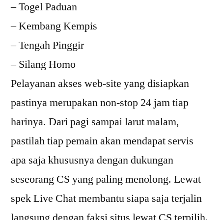
– Togel Paduan
– Kembang Kempis
– Tengah Pinggir
– Silang Homo
Pelayanan akses web-site yang disiapkan
pastinya merupakan non-stop 24 jam tiap
harinya. Dari pagi sampai larut malam,
pastilah tiap pemain akan mendapat servis
apa saja khususnya dengan dukungan
seseorang CS yang paling menolong. Lewat
spek Live Chat membantu siapa saja terjalin
langsung dengan faksi situs lewat CS terpilih.