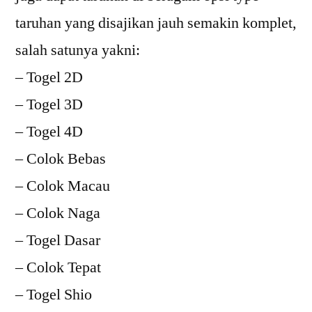
taruhan yang disajikan jauh semakin komplet,
salah satunya yakni:
– Togel 2D
– Togel 3D
– Togel 4D
– Colok Bebas
– Colok Macau
– Colok Naga
– Togel Dasar
– Colok Tepat
– Togel Shio