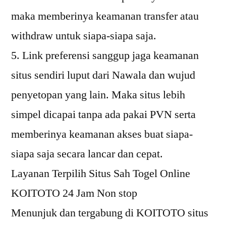
maka memberinya keamanan transfer atau
withdraw untuk siapa-siapa saja.
5. Link preferensi sanggup jaga keamanan
situs sendiri luput dari Nawala dan wujud
penyetopan yang lain. Maka situs lebih
simpel dicapai tanpa ada pakai PVN serta
memberinya keamanan akses buat siapa-
siapa saja secara lancar dan cepat.
Layanan Terpilih Situs Sah Togel Online
KOITOTO 24 Jam Non stop
Menunjuk dan tergabung di KOITOTO situs