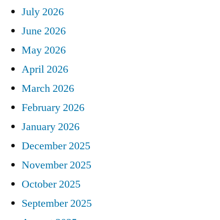
July 2026
June 2026
May 2026
April 2026
March 2026
February 2026
January 2026
December 2025
November 2025
October 2025
September 2025