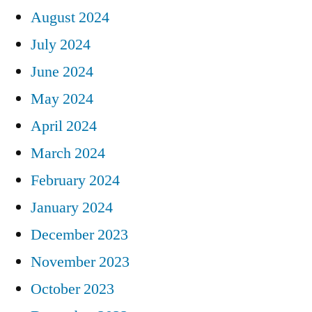
August 2024
July 2024
June 2024
May 2024
April 2024
March 2024
February 2024
January 2024
December 2023
November 2023
October 2023