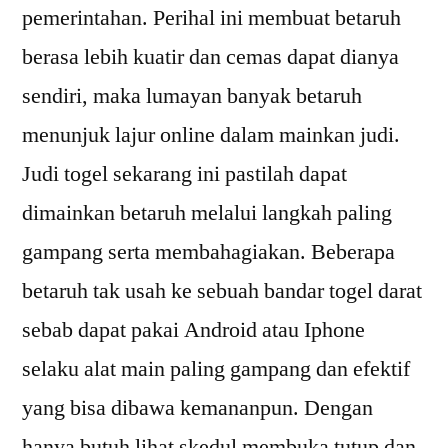
pemerintahan. Perihal ini membuat betaruh
berasa lebih kuatir dan cemas dapat dianya
sendiri, maka lumayan banyak betaruh
menunjuk lajur online dalam mainkan judi.
Judi togel sekarang ini pastilah dapat
dimainkan betaruh melalui langkah paling
gampang serta membahagiakan. Beberapa
betaruh tak usah ke sebuah bandar togel darat
sebab dapat pakai Android atau Iphone
selaku alat main paling gampang dan efektif
yang bisa dibawa kemananpun. Dengan
hanya butuh lihat skedul membuka tutup dan