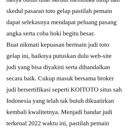
skedul pasaran toto gelap pastilah pemain
dapat selekasnya mendapat peluang pasang
angka serta coba hoki begitu besar.
Buat nikmati kepuasan bermain judi toto
gelap ini, baiknya putuskan dulu web-site
judi yang bisa diyakini serta dihandalkan
secara baik. Cukup masuk bersama broker
judi bersertifikasi seperti KOITOTO situs sah
Indonesia yang telah tak butuh dikuatirkan
kembali kwalitetnya. Menjadi bandar judi
terkenal 2022 waktu ini, pastilah pemain