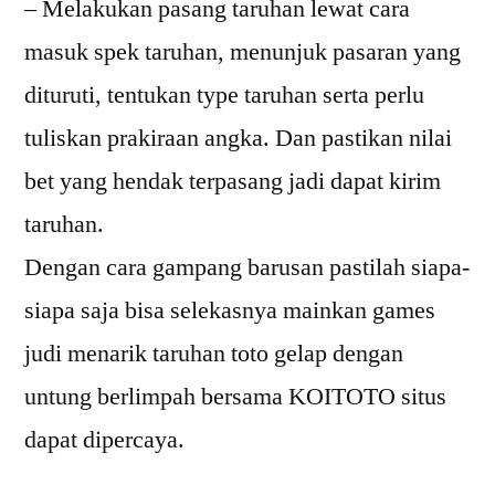
– Melakukan pasang taruhan lewat cara
masuk spek taruhan, menunjuk pasaran yang
dituruti, tentukan type taruhan serta perlu
tuliskan prakiraan angka. Dan pastikan nilai
bet yang hendak terpasang jadi dapat kirim
taruhan.
Dengan cara gampang barusan pastilah siapa-
siapa saja bisa selekasnya mainkan games
judi menarik taruhan toto gelap dengan
untung berlimpah bersama KOITOTO situs
dapat dipercaya.