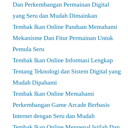
Dan Perkembangan Permainan Digital
yang Seru dan Mudah Dimainkan
Tembak Ikan Online Panduan Memahami
Mekanisme Dan Fitur Permainan Untuk
Pemula Seru
Tembak Ikan Online Informasi Lengkap
Tentang Teknologi dan Sistem Digital yang
Mudah Dipahami
Tembak Ikan Online Memahami
Perkembangan Game Arcade Berbasis
Internet dengan Seru dan Mudah
Tembak Ikan Online Mengenal Istilah Dan