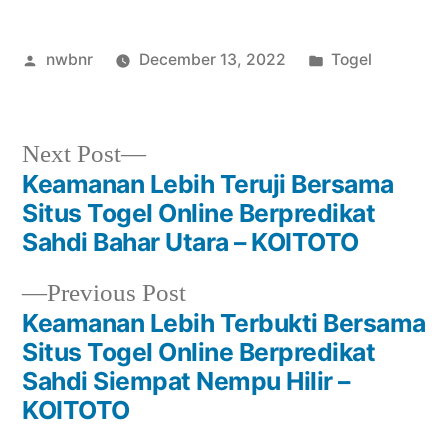
Posted
Posted
nwbnr
December 13, 2022
Togel
by
in
Next
Next Post
post:
Keamanan Lebih Teruji Bersama
Post
Situs Togel Online Berpredikat
Sahdi Bahar Utara – KOITOTO
navigation
Previous
Previous Post
post:
Keamanan Lebih Terbukti Bersama
Situs Togel Online Berpredikat
Sahdi Siempat Nempu Hilir –
KOITOTO