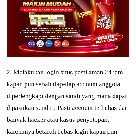
2. Melakukan login situs pasti aman 24 jam
kapan pun sebab tiap-tiap account anggota
diperlengkapi dengan sandi yang mana dapat
dipastikan sendiri. Pasti account terbebas dari
banyak hacker atau kasus penyetopan,
karenanya betaruh bebas login kapan pun.