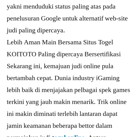
yakni menduduki status paling atas pada
penelusuran Google untuk alternatif web-site
judi paling dipercaya.
Lebih Aman Main Bersama Situs Togel
KOITOTO Paling dipercaya Bersertifikasi
Sekarang ini, kemajuan judi online pula
bertambah cepat. Dunia industry iGaming
lebih baik di menjajakan pelbagai spek games
terkini yang jauh makin menarik. Trik online
ini makin diminati terlebih lantaran dapat
jamin keamanan beberapa bettor dalam