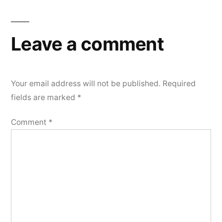
Leave a comment
Your email address will not be published.
Required
fields are marked
*
Comment
*