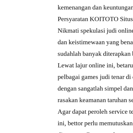
kemenangan dan keuntunga
Persyaratan KOITOTO Situs 
Nikmati spekulasi judi onli
dan keistimewaan yang bena
sudahlah banyak diterapkan b
Lewat lajur online ini, betar
pelbagai games judi tenar di
dengan sangatlah simpel dan
rasakan keamanan taruhan s
Agar dapat peroleh service 
ini, bettor perlu memutuskan