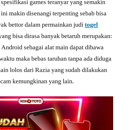
 spesifikasi games teranyar yang semakin
 ini makin disenangi terpenting sebab bisa
k bettor dalam permainkan judi
togel
yang bisa dirasa banyak betaruh merupakan:
 Android sebagai alat main dapat dibawa
 waktu maka bebas taruhan tanpa ada diduga
ain lolos dari Razia yang sudah dilakukan
acam kemungkinan yang lain.