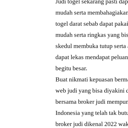
Judi togel sekarang pasti da
mudah serta membahagiakan.
togel darat sebab dapat paka
mudah serta ringkas yang bi
skedul membuka tutup serta 
dapat lekas mendapat pelua
begitu besar.
Buat nikmati kepuasan bermai
web judi yang bisa diyakini
bersama broker judi mempun
Indonesia yang telah tak bu
broker judi dikenal 2022 wak