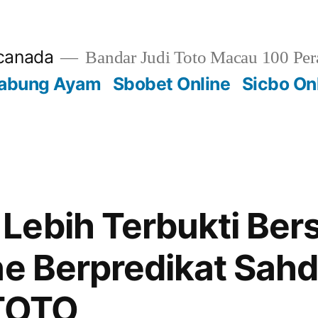
canada
Bandar Judi Toto Macau 100 Per
abung Ayam
Sbobet Online
Sicbo On
ebih Terbukti Ber
ne Berpredikat Sah
ITOTO