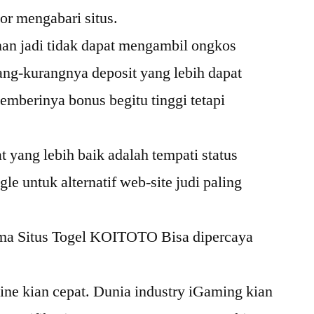
r mengabari situs.
anan jadi tidak dapat mengambil ongkos
ang-kurangnya deposit yang lebih dapat
emberinya bonus begitu tinggi tetapi
 yang lebih baik adalah tempati status
le untuk alternatif web-site judi paling
a Situs Togel KOITOTO Bisa dipercaya
ine kian cepat. Dunia industry iGaming kian