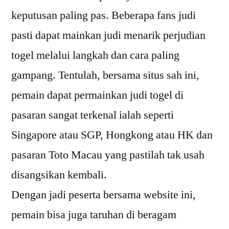
keputusan paling pas. Beberapa fans judi
pasti dapat mainkan judi menarik perjudian
togel melalui langkah dan cara paling
gampang. Tentulah, bersama situs sah ini,
pemain dapat permainkan judi togel di
pasaran sangat terkenal ialah seperti
Singapore atau SGP, Hongkong atau HK dan
pasaran Toto Macau yang pastilah tak usah
disangsikan kembali.
Dengan jadi peserta bersama website ini,
pemain bisa juga taruhan di beragam