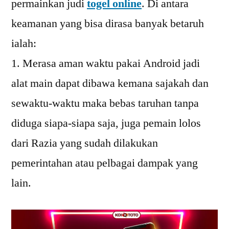
permainkan judi
togel online
. Di antara
keamanan yang bisa dirasa banyak betaruh
ialah:
1. Merasa aman waktu pakai Android jadi
alat main dapat dibawa kemana sajakah dan
sewaktu-waktu maka bebas taruhan tanpa
diduga siapa-siapa saja, juga pemain lolos
dari Razia yang sudah dilakukan
pemerintahan atau pelbagai dampak yang
lain.