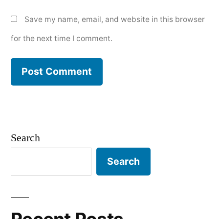
Save my name, email, and website in this browser
for the next time I comment.
Search
Search