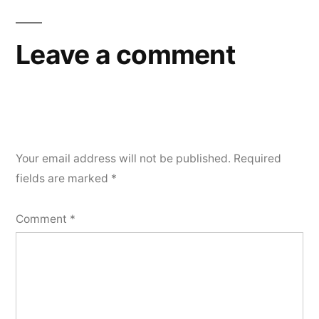
Leave a comment
Your email address will not be published.
Required
fields are marked
*
Comment
*