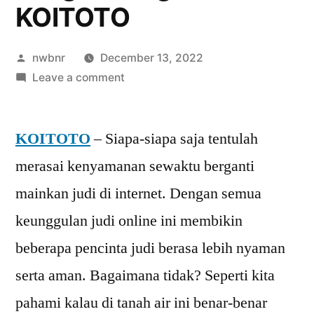
KOITOTO
Posted
nwbnr
December 13, 2022
by
on
Leave a comment
Keamanan
Lebih
KOITOTO
– Siapa-siapa saja tentulah
Terbukti
Bersama
merasai kenyamanan sewaktu berganti
Situs
mainkan judi di internet. Dengan semua
Togel
Online
keunggulan judi online ini membikin
Berpredikat
beberapa pencinta judi berasa lebih nyaman
Sahdi
serta aman. Bagaimana tidak? Seperti kita
Kaligondang
–
pahami kalau di tanah air ini benar-benar
KOITOTO