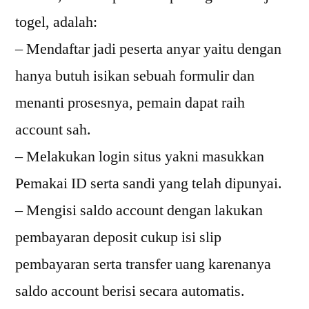
togel, adalah:
– Mendaftar jadi peserta anyar yaitu dengan
hanya butuh isikan sebuah formulir dan
menanti prosesnya, pemain dapat raih
account sah.
– Melakukan login situs yakni masukkan
Pemakai ID serta sandi yang telah dipunyai.
– Mengisi saldo account dengan lakukan
pembayaran deposit cukup isi slip
pembayaran serta transfer uang karenanya
saldo account berisi secara automatis.