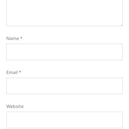
Name
*
Email
*
Website