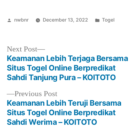
Posted
Posted
nwbnr
December 13, 2022
Togel
by
in
Next
Next Post
post:
Keamanan Lebih Terjaga Bersama
Post
Situs Togel Online Berpredikat
navigation
Sahdi Tanjung Pura – KOITOTO
Previous
Previous Post
post:
Keamanan Lebih Teruji Bersama
Situs Togel Online Berpredikat
Sahdi Werima – KOITOTO