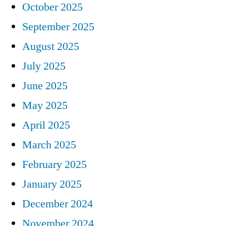
October 2025
September 2025
August 2025
July 2025
June 2025
May 2025
April 2025
March 2025
February 2025
January 2025
December 2024
November 2024