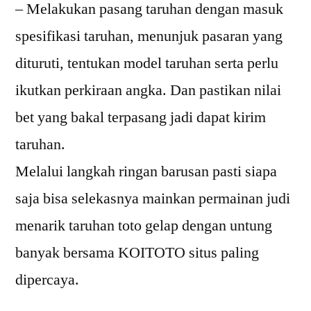
– Melakukan pasang taruhan dengan masuk
spesifikasi taruhan, menunjuk pasaran yang
dituruti, tentukan model taruhan serta perlu
ikutkan perkiraan angka. Dan pastikan nilai
bet yang bakal terpasang jadi dapat kirim
taruhan.
Melalui langkah ringan barusan pasti siapa
saja bisa selekasnya mainkan permainan judi
menarik taruhan toto gelap dengan untung
banyak bersama KOITOTO situs paling
dipercaya.