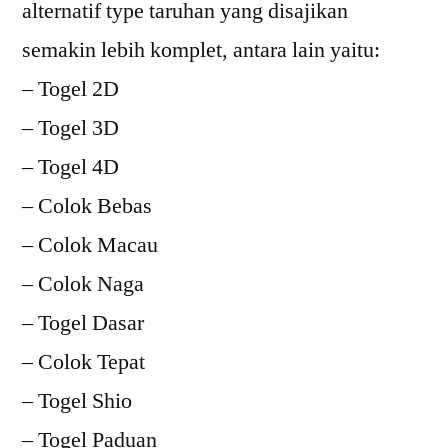
alternatif type taruhan yang disajikan
semakin lebih komplet, antara lain yaitu:
– Togel 2D
– Togel 3D
– Togel 4D
– Colok Bebas
– Colok Macau
– Colok Naga
– Togel Dasar
– Colok Tepat
– Togel Shio
– Togel Paduan