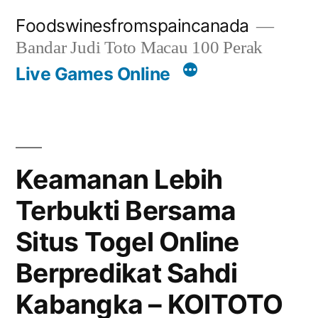
Skip
Foodswinesfromspaincanada
to
Bandar Judi Toto Macau 100 Perak
content
Live Games Online
Keamanan Lebih
Terbukti Bersama
Situs Togel Online
Berpredikat Sahdi
Kabangka – KOITOTO