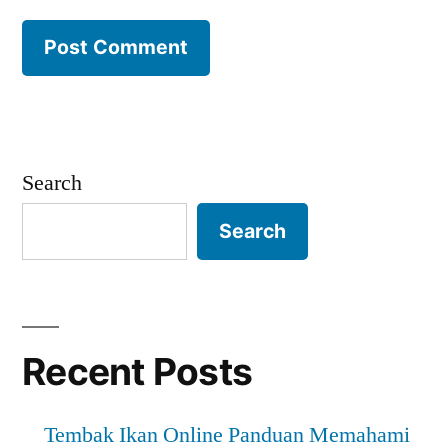
Search
Search
Recent Posts
Tembak Ikan Online Panduan Memahami