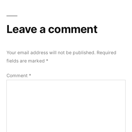
Leave a comment
Your email address will not be published.
Required
fields are marked
*
Comment
*