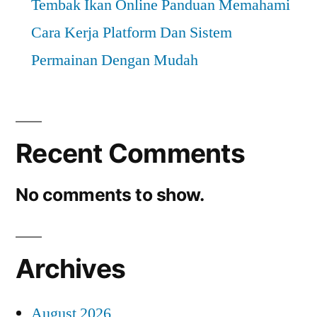
Tembak Ikan Online Panduan Memahami
Cara Kerja Platform Dan Sistem
Permainan Dengan Mudah
Recent Comments
No comments to show.
Archives
August 2026