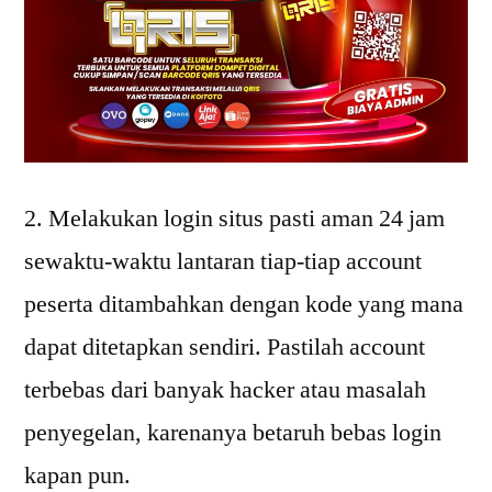
2. Melakukan login situs pasti aman 24 jam
sewaktu-waktu lantaran tiap-tiap account
peserta ditambahkan dengan kode yang mana
dapat ditetapkan sendiri. Pastilah account
terbebas dari banyak hacker atau masalah
penyegelan, karenanya betaruh bebas login
kapan pun.