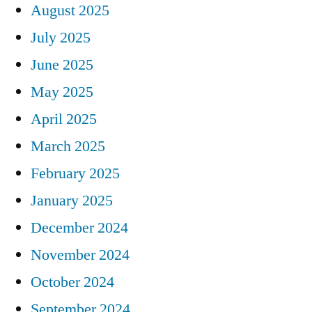
August 2025
July 2025
June 2025
May 2025
April 2025
March 2025
February 2025
January 2025
December 2024
November 2024
October 2024
September 2024