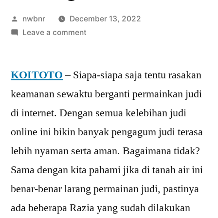
Posted
nwbnr
December 13, 2022
by
on
Leave a comment
Keamanan
Lebih
KOITOTO
– Siapa-siapa saja tentu rasakan
Terbukti
Bersama
keamanan sewaktu berganti permainkan judi
Situs
di internet. Dengan semua kelebihan judi
Togel
Online
online ini bikin banyak pengagum judi terasa
Berpredikat
lebih nyaman serta aman. Bagaimana tidak?
Sahdi
Sama dengan kita pahami jika di tanah air ini
Kabangka
–
benar-benar larang permainan judi, pastinya
KOITOTO
ada beberapa Razia yang sudah dilakukan