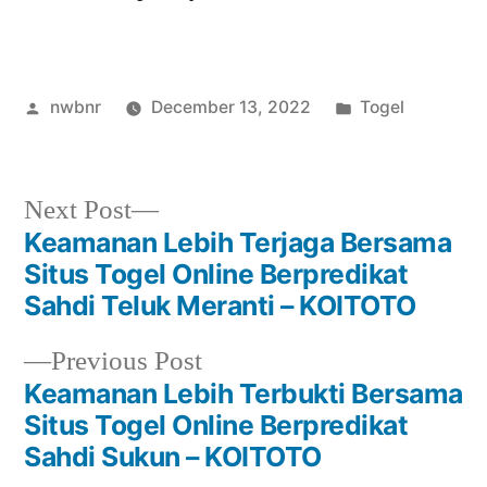
Posted
Posted
nwbnr
December 13, 2022
Togel
by
in
Next
Next Post
post:
Keamanan Lebih Terjaga Bersama
Post
Situs Togel Online Berpredikat
Sahdi Teluk Meranti – KOITOTO
navigation
Previous
Previous Post
post:
Keamanan Lebih Terbukti Bersama
Situs Togel Online Berpredikat
Sahdi Sukun – KOITOTO