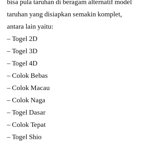
bisa pula taruhan di beragam alternatif model
taruhan yang disiapkan semakin komplet,
antara lain yaitu:
– Togel 2D
– Togel 3D
– Togel 4D
– Colok Bebas
– Colok Macau
– Colok Naga
– Togel Dasar
– Colok Tepat
– Togel Shio