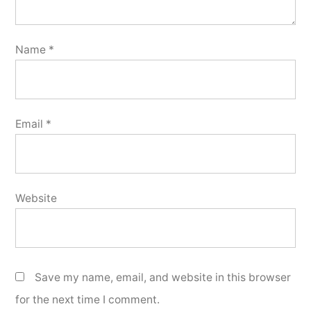
Name
*
Email
*
Website
Save my name, email, and website in this browser
for the next time I comment.