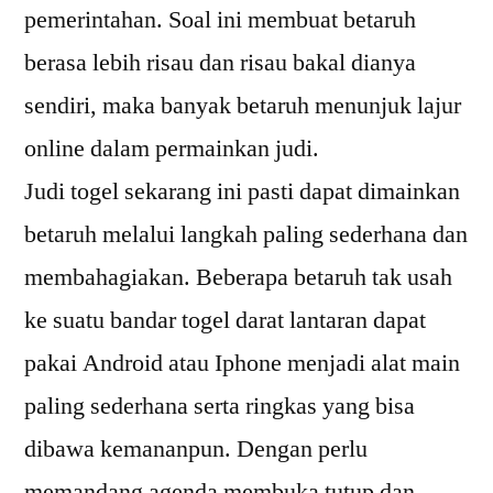
pemerintahan. Soal ini membuat betaruh
berasa lebih risau dan risau bakal dianya
sendiri, maka banyak betaruh menunjuk lajur
online dalam permainkan judi.
Judi togel sekarang ini pasti dapat dimainkan
betaruh melalui langkah paling sederhana dan
membahagiakan. Beberapa betaruh tak usah
ke suatu bandar togel darat lantaran dapat
pakai Android atau Iphone menjadi alat main
paling sederhana serta ringkas yang bisa
dibawa kemananpun. Dengan perlu
memandang agenda membuka tutup dan