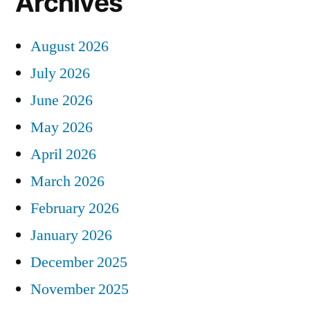
Archives
August 2026
July 2026
June 2026
May 2026
April 2026
March 2026
February 2026
January 2026
December 2025
November 2025