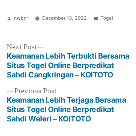
Posted
Posted
nwbnr
December 13, 2022
Togel
by
in
Next
Next Post
post:
Keamanan Lebih Terbukti Bersama
Post
Situs Togel Online Berpredikat
navigation
Sahdi Cangkringan – KOITOTO
Previous
Previous Post
post:
Keamanan Lebih Terjaga Bersama
Situs Togel Online Berpredikat
Sahdi Weleri – KOITOTO