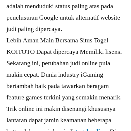
adalah menduduki status paling atas pada
penelusuran Google untuk alternatif website
judi paling dipercaya.
Lebih Aman Main Bersama Situs Togel
KOITOTO Dapat dipercaya Memiliki lisensi
Sekarang ini, perubahan judi online pula
makin cepat. Dunia industry iGaming
bertambah baik pada tawarkan beragam
feature games terkini yang semakin menarik.
Trik online ini makin disenangi khususnya
lantaran dapat jamin keamanan beberapa