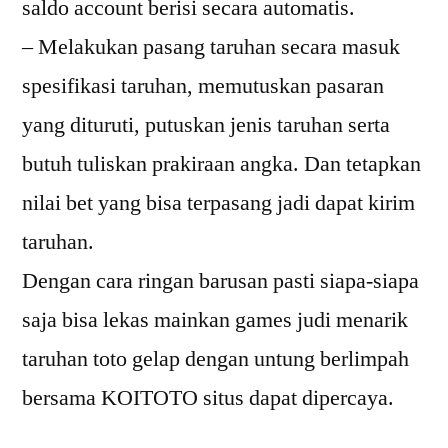
saldo account berisi secara automatis.
– Melakukan pasang taruhan secara masuk
spesifikasi taruhan, memutuskan pasaran
yang dituruti, putuskan jenis taruhan serta
butuh tuliskan prakiraan angka. Dan tetapkan
nilai bet yang bisa terpasang jadi dapat kirim
taruhan.
Dengan cara ringan barusan pasti siapa-siapa
saja bisa lekas mainkan games judi menarik
taruhan toto gelap dengan untung berlimpah
bersama KOITOTO situs dapat dipercaya.