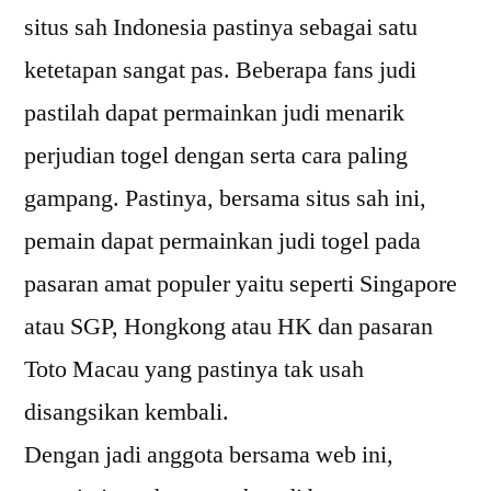
situs sah Indonesia pastinya sebagai satu
ketetapan sangat pas. Beberapa fans judi
pastilah dapat permainkan judi menarik
perjudian togel dengan serta cara paling
gampang. Pastinya, bersama situs sah ini,
pemain dapat permainkan judi togel pada
pasaran amat populer yaitu seperti Singapore
atau SGP, Hongkong atau HK dan pasaran
Toto Macau yang pastinya tak usah
disangsikan kembali.
Dengan jadi anggota bersama web ini,