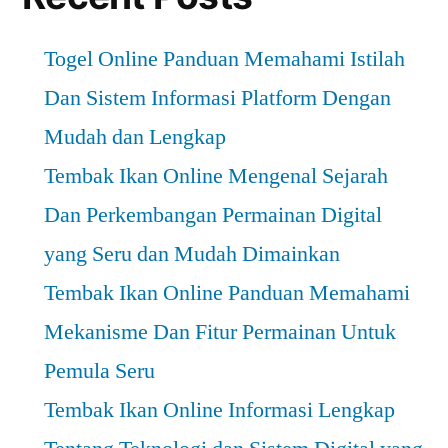
Togel Online Panduan Memahami Istilah
Dan Sistem Informasi Platform Dengan
Mudah dan Lengkap
Tembak Ikan Online Mengenal Sejarah
Dan Perkembangan Permainan Digital
yang Seru dan Mudah Dimainkan
Tembak Ikan Online Panduan Memahami
Mekanisme Dan Fitur Permainan Untuk
Pemula Seru
Tembak Ikan Online Informasi Lengkap