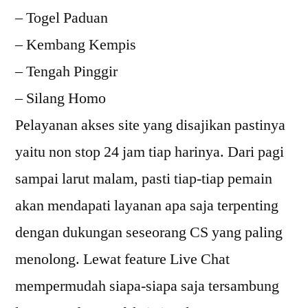
– Togel Paduan
– Kembang Kempis
– Tengah Pinggir
– Silang Homo
Pelayanan akses site yang disajikan pastinya
yaitu non stop 24 jam tiap harinya. Dari pagi
sampai larut malam, pasti tiap-tiap pemain
akan mendapati layanan apa saja terpenting
dengan dukungan seseorang CS yang paling
menolong. Lewat feature Live Chat
mempermudah siapa-siapa saja tersambung