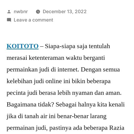
Posted
nwbnr
December 13, 2022
by
on
Leave a comment
Keamanan
Lebih
KOITOTO
– Siapa-siapa saja tentulah
Terbukti
Bersama
merasai ketenteraman waktu berganti
Situs
permainkan judi di internet. Dengan semua
Togel
Online
kelebihan judi online ini bikin beberapa
Berpredikat
pecinta judi berasa lebih nyaman dan aman.
Sahdi
Bagaimana tidak? Sebagai halnya kita kenali
Hinai
–
jika di tanah air ini benar-benar larang
KOITOTO
permainan judi, pastinya ada beberapa Razia