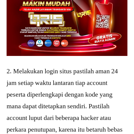
2. Melakukan login situs pastilah aman 24
jam setiap waktu lantaran tiap account
peserta diperlengkapi dengan kode yang
mana dapat ditetapkan sendiri. Pastilah
account luput dari beberapa hacker atau
perkara penutupan, karena itu betaruh bebas