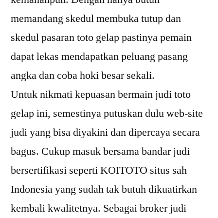
memandang skedul membuka tutup dan
skedul pasaran toto gelap pastinya pemain
dapat lekas mendapatkan peluang pasang
angka dan coba hoki besar sekali.
Untuk nikmati kepuasan bermain judi toto
gelap ini, semestinya putuskan dulu web-site
judi yang bisa diyakini dan dipercaya secara
bagus. Cukup masuk bersama bandar judi
bersertifikasi seperti KOITOTO situs sah
Indonesia yang sudah tak butuh dikuatirkan
kembali kwalitetnya. Sebagai broker judi