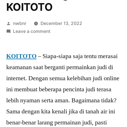
KOITOTO
Posted
nwbnr
December 13, 2022
by
on
Leave a comment
Keamanan
Lebih
KOITOTO
– Siapa-siapa saja tentu merasai
Terbukti
Bersama
keamanan saat berganti permainkan judi di
Situs
internet. Dengan semua kelebihan judi online
Togel
Online
ini membuat beberapa pencinta judi terasa
Berpredikat
lebih nyaman serta aman. Bagaimana tidak?
Sahdi
Sama dengan kita kenali jika di tanah air ini
Hewokloang
–
benar-benar larang permainan judi, pasti
KOITOTO