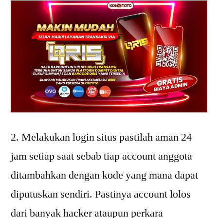
2. Melakukan login situs pastilah aman 24
jam setiap saat sebab tiap account anggota
ditambahkan dengan kode yang mana dapat
diputuskan sendiri. Pastinya account lolos
dari banyak hacker ataupun perkara