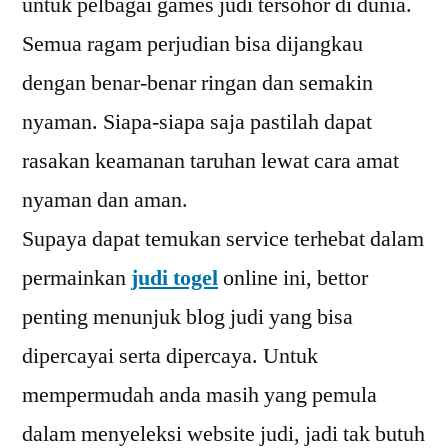
untuk pelbagai games judi tersohor di dunia.
Semua ragam perjudian bisa dijangkau
dengan benar-benar ringan dan semakin
nyaman. Siapa-siapa saja pastilah dapat
rasakan keamanan taruhan lewat cara amat
nyaman dan aman.
Supaya dapat temukan service terhebat dalam
permainkan
judi togel
online ini, bettor
penting menunjuk blog judi yang bisa
dipercayai serta dipercaya. Untuk
mempermudah anda masih yang pemula
dalam menyeleksi website judi, jadi tak butuh