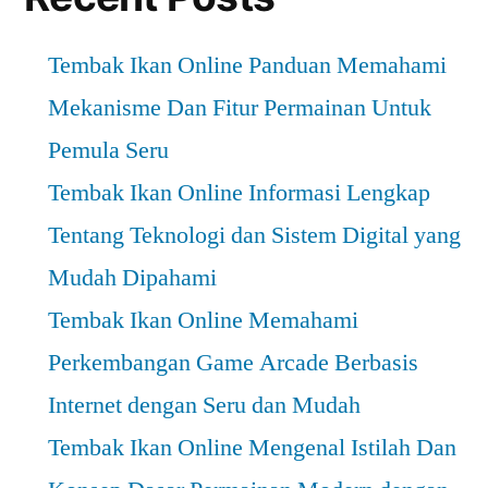
Tembak Ikan Online Panduan Memahami
Mekanisme Dan Fitur Permainan Untuk
Pemula Seru
Tembak Ikan Online Informasi Lengkap
Tentang Teknologi dan Sistem Digital yang
Mudah Dipahami
Tembak Ikan Online Memahami
Perkembangan Game Arcade Berbasis
Internet dengan Seru dan Mudah
Tembak Ikan Online Mengenal Istilah Dan