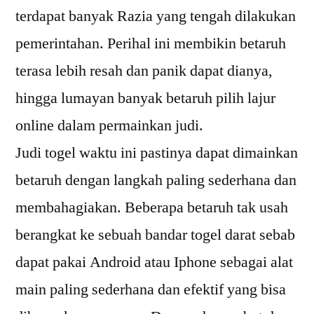
terdapat banyak Razia yang tengah dilakukan
pemerintahan. Perihal ini membikin betaruh
terasa lebih resah dan panik dapat dianya,
hingga lumayan banyak betaruh pilih lajur
online dalam permainkan judi.
Judi togel waktu ini pastinya dapat dimainkan
betaruh dengan langkah paling sederhana dan
membahagiakan. Beberapa betaruh tak usah
berangkat ke sebuah bandar togel darat sebab
dapat pakai Android atau Iphone sebagai alat
main paling sederhana dan efektif yang bisa