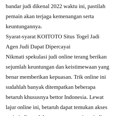
bandar judi dikenal 2022 waktu ini, pastilah
pemain akan terjaga kemenangan serta
keuntungannya.
Syarat-syarat KOITOTO Situs Togel Jadi
Agen Judi Dapat Dipercayai
Nikmati spekulasi judi online terang berikan
sejumlah keuntungan dan keistimewaan yang
benar memberikan kepuasan. Trik online ini
sudahlah banyak ditempatkan beberapa
betaruh khususnya bettor Indonesia. Lewat
lajur online ini, betaruh dapat temukan akses