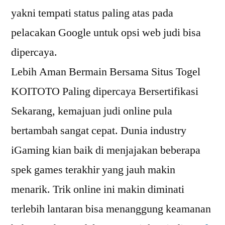
yakni tempati status paling atas pada
pelacakan Google untuk opsi web judi bisa
dipercaya.
Lebih Aman Bermain Bersama Situs Togel
KOITOTO Paling dipercaya Bersertifikasi
Sekarang, kemajuan judi online pula
bertambah sangat cepat. Dunia industry
iGaming kian baik di menjajakan beberapa
spek games terakhir yang jauh makin
menarik. Trik online ini makin diminati
terlebih lantaran bisa menanggung keamanan