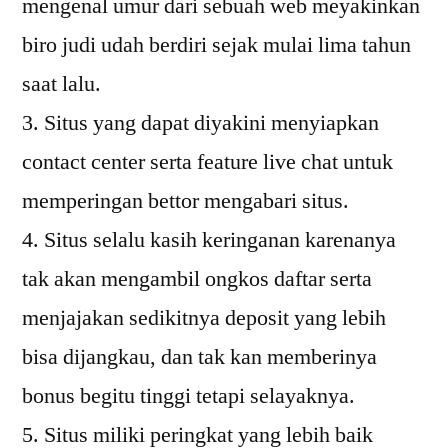
mengenal umur dari sebuah web meyakinkan
biro judi udah berdiri sejak mulai lima tahun
saat lalu.
3. Situs yang dapat diyakini menyiapkan
contact center serta feature live chat untuk
memperingan bettor mengabari situs.
4. Situs selalu kasih keringanan karenanya
tak akan mengambil ongkos daftar serta
menjajakan sedikitnya deposit yang lebih
bisa dijangkau, dan tak kan memberinya
bonus begitu tinggi tetapi selayaknya.
5. Situs miliki peringkat yang lebih baik