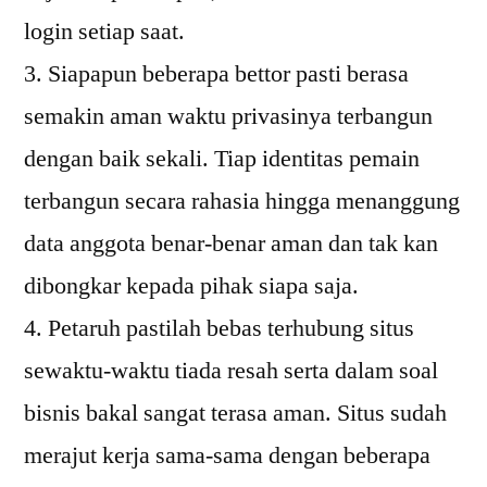
login setiap saat.
3. Siapapun beberapa bettor pasti berasa
semakin aman waktu privasinya terbangun
dengan baik sekali. Tiap identitas pemain
terbangun secara rahasia hingga menanggung
data anggota benar-benar aman dan tak kan
dibongkar kepada pihak siapa saja.
4. Petaruh pastilah bebas terhubung situs
sewaktu-waktu tiada resah serta dalam soal
bisnis bakal sangat terasa aman. Situs sudah
merajut kerja sama-sama dengan beberapa