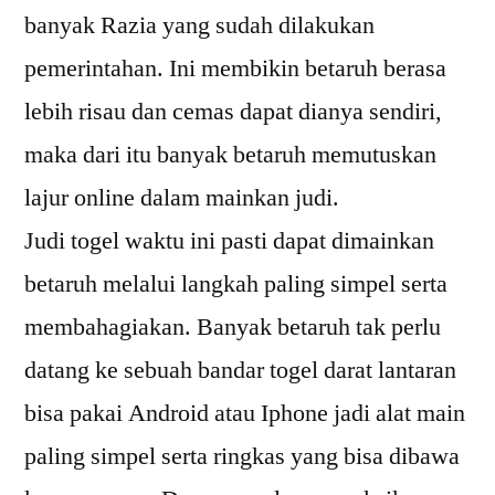
banyak Razia yang sudah dilakukan
KOITOTO
pemerintahan. Ini membikin betaruh berasa
lebih risau dan cemas dapat dianya sendiri,
maka dari itu banyak betaruh memutuskan
lajur online dalam mainkan judi.
Judi togel waktu ini pasti dapat dimainkan
betaruh melalui langkah paling simpel serta
membahagiakan. Banyak betaruh tak perlu
datang ke sebuah bandar togel darat lantaran
bisa pakai Android atau Iphone jadi alat main
paling simpel serta ringkas yang bisa dibawa