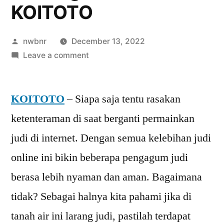
KOITOTO
Posted
nwbnr
December 13, 2022
by
on
Leave a comment
Keamanan
Lebih
KOITOTO
– Siapa saja tentu rasakan
Terbukti
Bersama
ketenteraman di saat berganti permainkan
Situs
judi di internet. Dengan semua kelebihan judi
Togel
Online
online ini bikin beberapa pengagum judi
Berpredikat
berasa lebih nyaman dan aman. Bagaimana
Sahdi
tidak? Sebagai halnya kita pahami jika di
Gunung
Labuhan
tanah air ini larang judi, pastilah terdapat
–