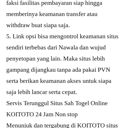
faksi fasilitas pembayaran siap hingga
memberinya keamanan transfer atau
withdraw buat siapa saja.
5. Link opsi bisa mengontrol keamanan situs
sendiri terbebas dari Nawala dan wujud
penyetopan yang lain. Maka situs lebih
gampang dijangkau tanpa ada pakai PVN
serta berikan keamanan akses untuk siapa
saja lebih lancar serta cepat.
Servis Terunggul Situs Sah Togel Online
KOITOTO 24 Jam Non stop
Menunjuk dan tergabung di KOITOTO situs