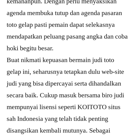
kemananpun. Dengan perlu menyaksikan
agenda membuka tutup dan agenda pasaran
toto gelap pasti pemain dapat selekasnya
mendapatkan peluang pasang angka dan coba
hoki begitu besar.
Buat nikmati kepuasan bermain judi toto
gelap ini, seharusnya tetapkan dulu web-site
judi yang bisa dipercayai serta dihandalkan
secara baik. Cukup masuk bersama biro judi
mempunyai lisensi seperti KOITOTO situs
sah Indonesia yang telah tidak penting
disangsikan kembali mutunya. Sebagai