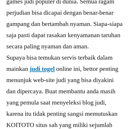
games judi populer di dunia. Semua ragam
perjudian bisa dicapai dengan benar-benar
gampang dan bertambah nyaman. Siapa-siapa
saja pasti dapat rasakan kenyamanan taruhan
secara paling nyaman dan aman.
Supaya bisa temukan servis terbaik dalam
mainkan
judi togel
online ini, bettor penting
menunjuk web-site judi yang bisa diyakini
dan dipercaya. Buat membantu anda masih
yang pemula saat menyeleksi blog judi,
karena itu tidak penting sangsi memutuskan
KOITOTO situs sah yang miliki sejumlah