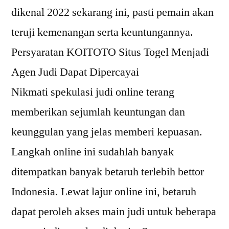
dikenal 2022 sekarang ini, pasti pemain akan
teruji kemenangan serta keuntungannya.
Persyaratan KOITOTO Situs Togel Menjadi
Agen Judi Dapat Dipercayai
Nikmati spekulasi judi online terang
memberikan sejumlah keuntungan dan
keunggulan yang jelas memberi kepuasan.
Langkah online ini sudahlah banyak
ditempatkan banyak betaruh terlebih bettor
Indonesia. Lewat lajur online ini, betaruh
dapat peroleh akses main judi untuk beberapa