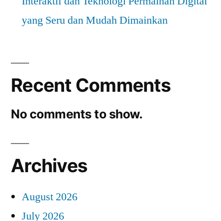
Interaktif dan Teknologi Permainan Digital
yang Seru dan Mudah Dimainkan
Recent Comments
No comments to show.
Archives
August 2026
July 2026