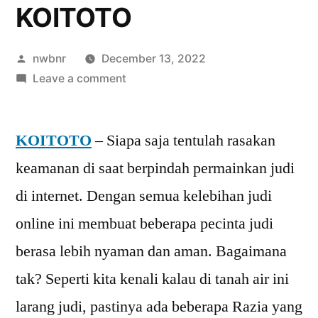
KOITOTO
Posted
nwbnr
December 13, 2022
by
on
Leave a comment
Keamanan
Lebih
KOITOTO
– Siapa saja tentulah rasakan
Terbukti
Bersama
keamanan di saat berpindah permainkan judi
Situs
di internet. Dengan semua kelebihan judi
Togel
Online
online ini membuat beberapa pecinta judi
Berpredikat
berasa lebih nyaman dan aman. Bagaimana
Sahdi
tak? Seperti kita kenali kalau di tanah air ini
Guluk
Guluk
larang judi, pastinya ada beberapa Razia yang
–