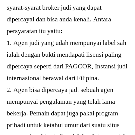
syarat-syarat broker judi yang dapat
dipercayai dan bisa anda kenali. Antara
persyaratan itu yaitu:
1. Agen judi yang udah mempunyai label sah
ialah dengan bukti mendapati lisensi paling
dipercaya seperti dari PAGCOR, Instansi judi
internasional berawal dari Filipina.
2. Agen bisa dipercaya jadi sebuah agen
mempunyai pengalaman yang telah lama
bekerja. Pemain dapat juga pakai program
pribadi untuk ketahui umur dari suatu situs