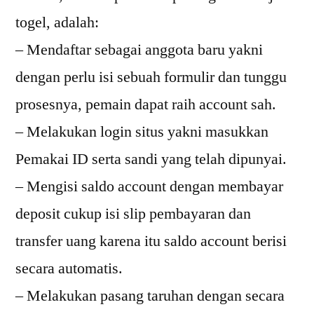
togel, adalah:
– Mendaftar sebagai anggota baru yakni
dengan perlu isi sebuah formulir dan tunggu
prosesnya, pemain dapat raih account sah.
– Melakukan login situs yakni masukkan
Pemakai ID serta sandi yang telah dipunyai.
– Mengisi saldo account dengan membayar
deposit cukup isi slip pembayaran dan
transfer uang karena itu saldo account berisi
secara automatis.
– Melakukan pasang taruhan dengan secara