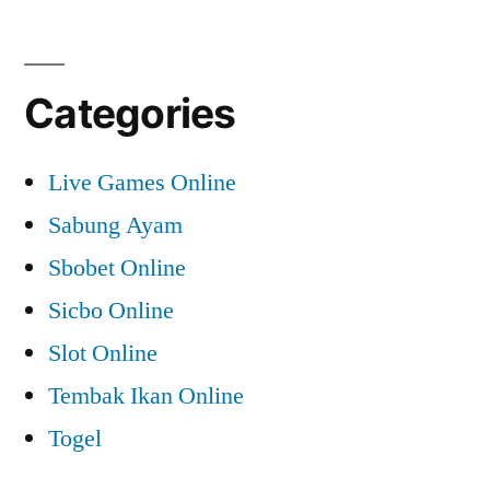
Categories
Live Games Online
Sabung Ayam
Sbobet Online
Sicbo Online
Slot Online
Tembak Ikan Online
Togel