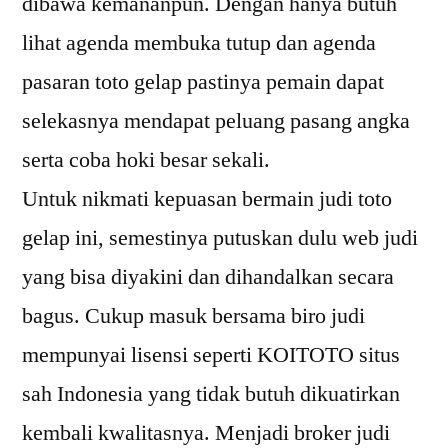
dibawa kemananpun. Dengan hanya butuh
lihat agenda membuka tutup dan agenda
pasaran toto gelap pastinya pemain dapat
selekasnya mendapat peluang pasang angka
serta coba hoki besar sekali.
Untuk nikmati kepuasan bermain judi toto
gelap ini, semestinya putuskan dulu web judi
yang bisa diyakini dan dihandalkan secara
bagus. Cukup masuk bersama biro judi
mempunyai lisensi seperti KOITOTO situs
sah Indonesia yang tidak butuh dikuatirkan
kembali kwalitasnya. Menjadi broker judi