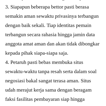
3. Siapapun beberapa bettor pasti berasa
semakin aman sewaktu privasinya terbangun
dengan baik sekali. Tiap identitas pemain
terbangun secara rahasia hingga jamin data
anggota amat aman dan akan tidak dibongkar
kepada pihak siapa-siapa saja.
4. Petaruh pasti bebas membuka situs
sewaktu-waktu tanpa resah serta dalam soal
negosiasi bakal sangat terasa aman. Situs
udah merajut kerja sama dengan beragam
faksi fasilitas pembayaran siap hingga