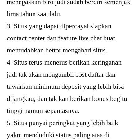
menegaskan biro judi sudah berdiri semenjak
lima tahun saat lalu.
3. Situs yang dapat dipercayai siapkan
contact center dan feature live chat buat
memudahkan bettor mengabari situs.
4. Situs terus-menerus berikan keringanan
jadi tak akan mengambil cost daftar dan
tawarkan minimum deposit yang lebih bisa
dijangkau, dan tak kan berikan bonus begitu
tinggi namun sepantasnya.
5. Situs punyai peringkat yang lebih baik
yakni menduduki status paling atas di