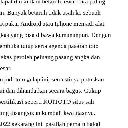
i dapat dimainkan betaruh lewat cara paling
. Banyak betaruh tidak usah ke sebuah
at pakai Android atau Iphone menjadi alat
ngkas yang bisa dibawa kemananpun. Dengan
mbuka tutup serta agenda pasaran toto
 lekas peroleh peluang pasang angka dan
esar.
 judi toto gelap ini, semestinya putuskan
kui dan dihandalkan secara bagus. Cukup
sertifikasi seperti KOITOTO situs sah
ting disangsikan kembali kwalitasnya.
2022 sekarang ini, pastilah pemain bakal