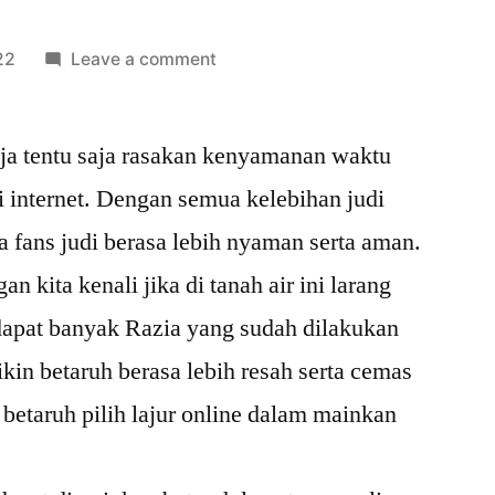
on
22
Leave a comment
Keamanan
Lebih
aja tentu saja rasakan kenyamanan waktu
Terbukti
Bersama
i internet. Dengan semua kelebihan judi
Situs
a fans judi berasa lebih nyaman serta aman.
Togel
Online
 kita kenali jika di tanah air ini larang
Berpredikat
rdapat banyak Razia yang sudah dilakukan
Sahdi
kin betaruh berasa lebih resah serta cemas
Garung
–
betaruh pilih lajur online dalam mainkan
KOITOTO