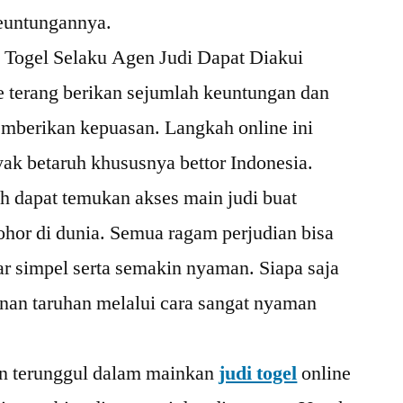
keuntungannya.
Togel Selaku Agen Judi Dapat Diakui
ne terang berikan sejumlah keuntungan dan
mberikan kepuasan. Langkah online ini
yak betaruh khususnya bettor Indonesia.
ruh dapat temukan akses main judi buat
sohor di dunia. Semua ragam perjudian bisa
r simpel serta semakin nyaman. Siapa saja
nan taruhan melalui cara sangat nyaman
an terunggul dalam mainkan
judi togel
online