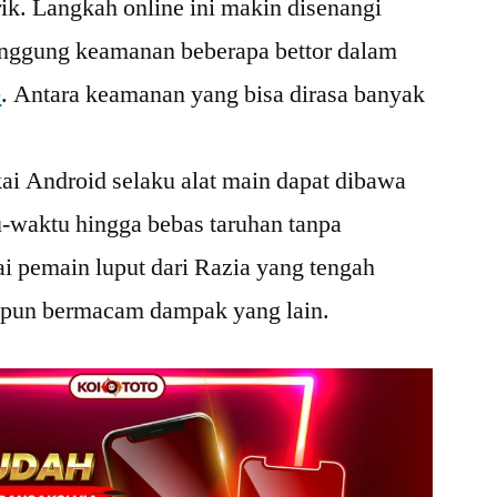
ik. Langkah online ini makin disenangi
anggung keamanan beberapa bettor dalam
e
. Antara keamanan yang bisa dirasa banyak
ai Android selaku alat main dapat dibawa
-waktu hingga bebas taruhan tanpa
ai pemain luput dari Razia yang tengah
upun bermacam dampak yang lain.