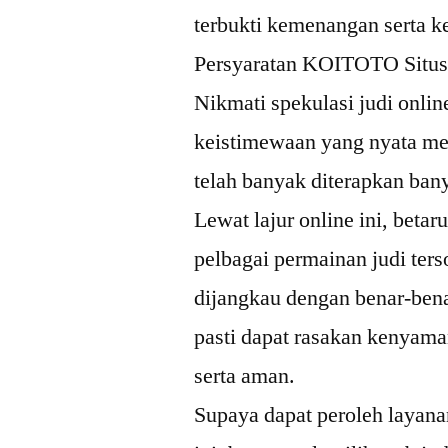
terbukti kemenangan serta 
Persyaratan KOITOTO Situs 
Nikmati spekulasi judi onli
keistimewaan yang nyata me
telah banyak diterapkan ban
Lewat lajur online ini, beta
pelbagai permainan judi ter
dijangkau dengan benar-bena
pasti dapat rasakan kenyama
serta aman.
Supaya dapat peroleh layan