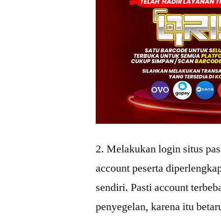
2. Melakukan login situs pa
account peserta diperlengka
sendiri. Pasti account terbe
penyegelan, karena itu betaru