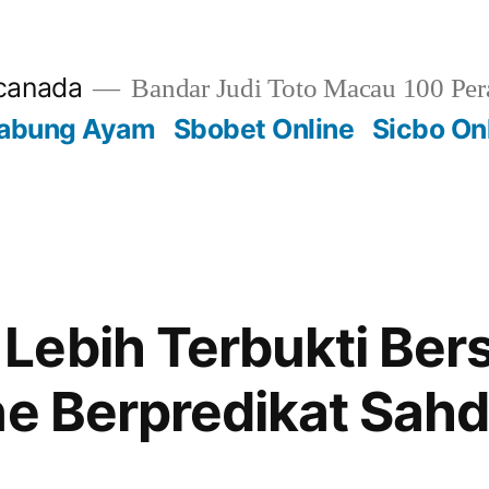
canada
Bandar Judi Toto Macau 100 Per
abung Ayam
Sbobet Online
Sicbo On
ebih Terbukti Ber
ne Berpredikat Sahd