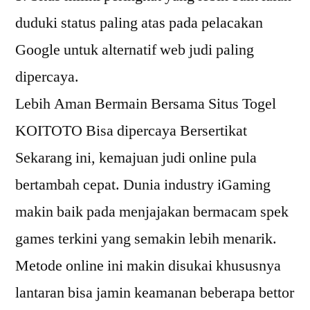
duduki status paling atas pada pelacakan
Google untuk alternatif web judi paling
dipercaya.
Lebih Aman Bermain Bersama Situs Togel
KOITOTO Bisa dipercaya Bersertikat
Sekarang ini, kemajuan judi online pula
bertambah cepat. Dunia industry iGaming
makin baik pada menjajakan bermacam spek
games terkini yang semakin lebih menarik.
Metode online ini makin disukai khususnya
lantaran bisa jamin keamanan beberapa bettor