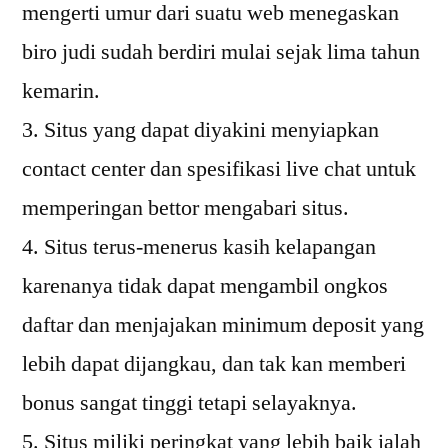
mengerti umur dari suatu web menegaskan
biro judi sudah berdiri mulai sejak lima tahun
kemarin.
3. Situs yang dapat diyakini menyiapkan
contact center dan spesifikasi live chat untuk
memperingan bettor mengabari situs.
4. Situs terus-menerus kasih kelapangan
karenanya tidak dapat mengambil ongkos
daftar dan menjajakan minimum deposit yang
lebih dapat dijangkau, dan tak kan memberi
bonus sangat tinggi tetapi selayaknya.
5. Situs miliki peringkat yang lebih baik ialah