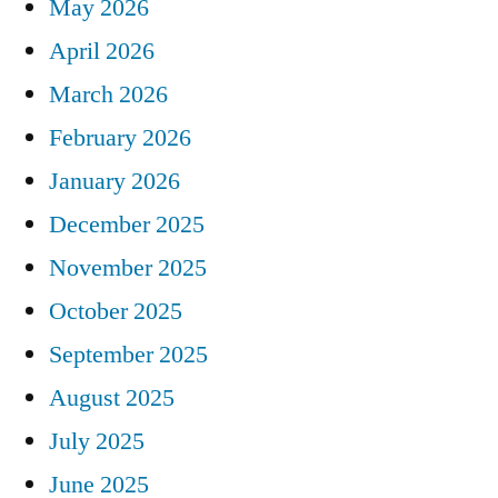
May 2026
April 2026
March 2026
February 2026
January 2026
December 2025
November 2025
October 2025
September 2025
August 2025
July 2025
June 2025