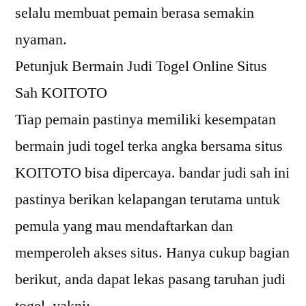
selalu membuat pemain berasa semakin
nyaman.
Petunjuk Bermain Judi Togel Online Situs
Sah KOITOTO
Tiap pemain pastinya memiliki kesempatan
bermain judi togel terka angka bersama situs
KOITOTO bisa dipercaya. bandar judi sah ini
pastinya berikan kelapangan terutama untuk
pemula yang mau mendaftarkan dan
memperoleh akses situs. Hanya cukup bagian
berikut, anda dapat lekas pasang taruhan judi