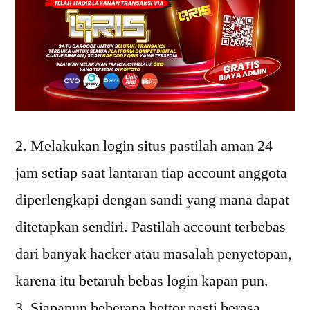
2. Melakukan login situs pastilah aman 24
jam setiap saat lantaran tiap account anggota
diperlengkapi dengan sandi yang mana dapat
ditetapkan sendiri. Pastilah account terbebas
dari banyak hacker atau masalah penyetopan,
karena itu betaruh bebas login kapan pun.
3. Siapapun beberapa bettor pasti berasa