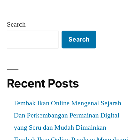
Search
Search
Recent Posts
Tembak Ikan Online Mengenal Sejarah
Dan Perkembangan Permainan Digital
yang Seru dan Mudah Dimainkan
Tembak Ikan Online Panduan Memahami