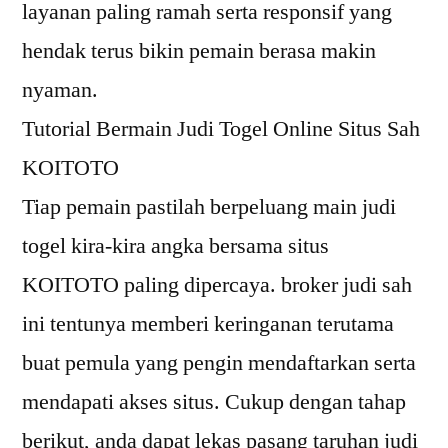
layanan paling ramah serta responsif yang
hendak terus bikin pemain berasa makin
nyaman.
Tutorial Bermain Judi Togel Online Situs Sah
KOITOTO
Tiap pemain pastilah berpeluang main judi
togel kira-kira angka bersama situs
KOITOTO paling dipercaya. broker judi sah
ini tentunya memberi keringanan terutama
buat pemula yang pengin mendaftarkan serta
mendapati akses situs. Cukup dengan tahap
berikut, anda dapat lekas pasang taruhan judi