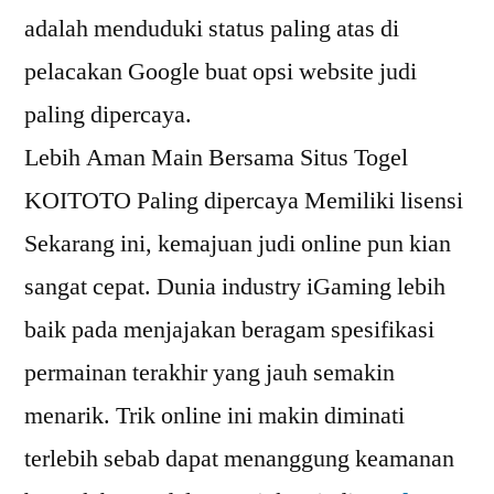
adalah menduduki status paling atas di
pelacakan Google buat opsi website judi
paling dipercaya.
Lebih Aman Main Bersama Situs Togel
KOITOTO Paling dipercaya Memiliki lisensi
Sekarang ini, kemajuan judi online pun kian
sangat cepat. Dunia industry iGaming lebih
baik pada menjajakan beragam spesifikasi
permainan terakhir yang jauh semakin
menarik. Trik online ini makin diminati
terlebih sebab dapat menanggung keamanan