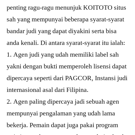
penting ragu-ragu menunjuk KOITOTO situs
sah yang mempunyai beberapa syarat-syarat
bandar judi yang dapat diyakini serta bisa
anda kenali. Di antara syarat-syarat itu ialah:
1. Agen judi yang udah memiliki label sah
yakni dengan bukti memperoleh lisensi dapat
dipercaya seperti dari PAGCOR, Instansi judi
internasional asal dari Filipina.
2. Agen paling dipercaya jadi sebuah agen
mempunyai pengalaman yang udah lama
bekerja. Pemain dapat juga pakai program