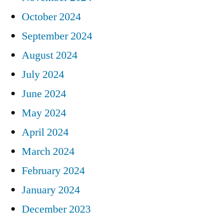
October 2024
September 2024
August 2024
July 2024
June 2024
May 2024
April 2024
March 2024
February 2024
January 2024
December 2023