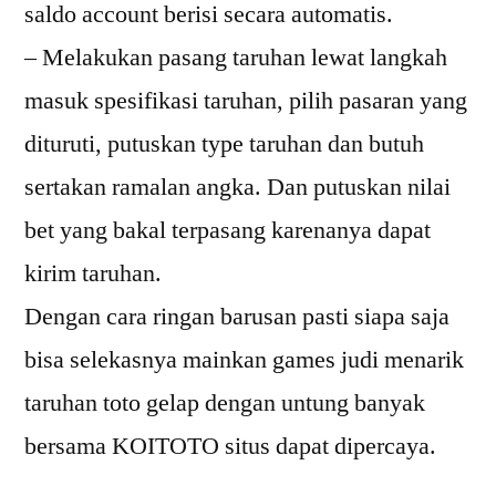
saldo account berisi secara automatis.
– Melakukan pasang taruhan lewat langkah
masuk spesifikasi taruhan, pilih pasaran yang
dituruti, putuskan type taruhan dan butuh
sertakan ramalan angka. Dan putuskan nilai
bet yang bakal terpasang karenanya dapat
kirim taruhan.
Dengan cara ringan barusan pasti siapa saja
bisa selekasnya mainkan games judi menarik
taruhan toto gelap dengan untung banyak
bersama KOITOTO situs dapat dipercaya.