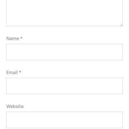
Name
*
Email
*
Website