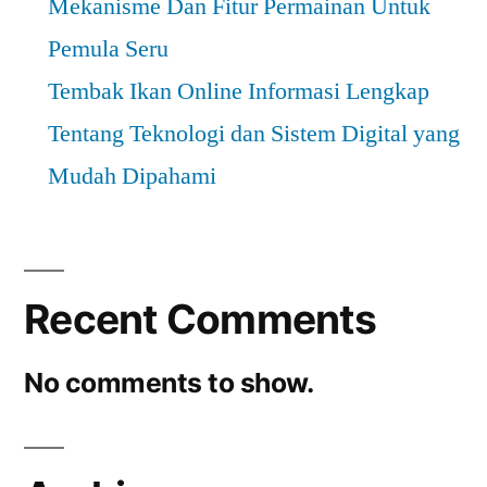
Mekanisme Dan Fitur Permainan Untuk
Pemula Seru
Tembak Ikan Online Informasi Lengkap
Tentang Teknologi dan Sistem Digital yang
Mudah Dipahami
Recent Comments
No comments to show.