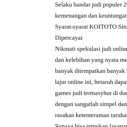
Selaku bandar judi populer 2
kemenangan dan keuntunga
Syarat-syarat KOITOTO Situ
Dipercayai
Nikmati spekulasi judi onli
dan kelebihan yang nyata me
banyak ditempatkan banyak 
lajur online ini, betaruh da
games judi termasyhur di dun
dengan sangatlah simpel dan
rasakan ketenteraman taruha
Supaya bisa temukan layana