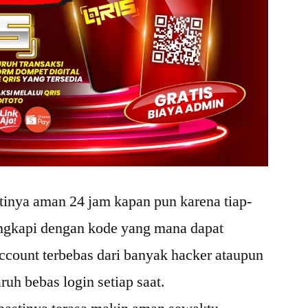
stinya aman 24 jam kapan pun karena tiap-
engkapi dengan kode yang mana dapat
 account terbebas dari banyak hacker ataupun
ruh bebas login setiap saat.