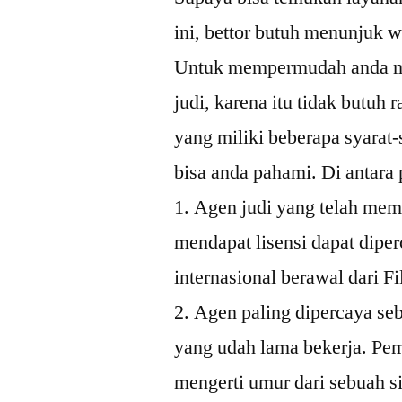
ini, bettor butuh menunjuk we
Untuk mempermudah anda ma
judi, karena itu tidak butu
yang miliki beberapa syarat-
bisa anda pahami. Di antara p
1. Agen judi yang telah mem
mendapat lisensi dapat dipe
internasional berawal dari Fi
2. Agen paling dipercaya s
yang udah lama bekerja. Pem
mengerti umur dari sebuah s