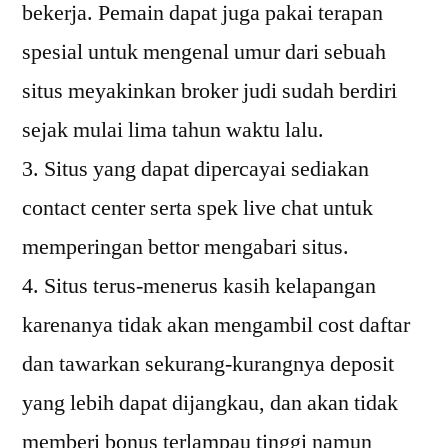
bekerja. Pemain dapat juga pakai terapan
spesial untuk mengenal umur dari sebuah
situs meyakinkan broker judi sudah berdiri
sejak mulai lima tahun waktu lalu.
3. Situs yang dapat dipercayai sediakan
contact center serta spek live chat untuk
memperingan bettor mengabari situs.
4. Situs terus-menerus kasih kelapangan
karenanya tidak akan mengambil cost daftar
dan tawarkan sekurang-kurangnya deposit
yang lebih dapat dijangkau, dan akan tidak
memberi bonus terlampau tinggi namun