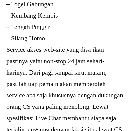
– Togel Gabungan
– Kembang Kempis
– Tengah Pinggir
– Silang Homo
Service akses web-site yang disajikan
pastinya yaitu non-stop 24 jam sehari-
harinya. Dari pagi sampai larut malam,
pastilah tiap pemain akan memperoleh
service apa saja khususnya dengan dukungan
orang CS yang paling menolong. Lewat
spesifikasi Live Chat membantu siapa saja
terjalin langsung dengan faksi situs lewat CS