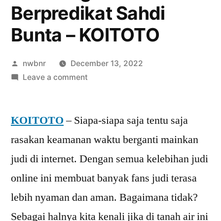
Berpredikat Sahdi
Bunta – KOITOTO
Posted
nwbnr
December 13, 2022
by
on
Leave a comment
Keamanan
Lebih
KOITOTO
– Siapa-siapa saja tentu saja
Terbukti
Bersama
rasakan keamanan waktu berganti mainkan
Situs
judi di internet. Dengan semua kelebihan judi
Togel
Online
online ini membuat banyak fans judi terasa
Berpredikat
lebih nyaman dan aman. Bagaimana tidak?
Sahdi
Sebagai halnya kita kenali jika di tanah air ini
Bunta