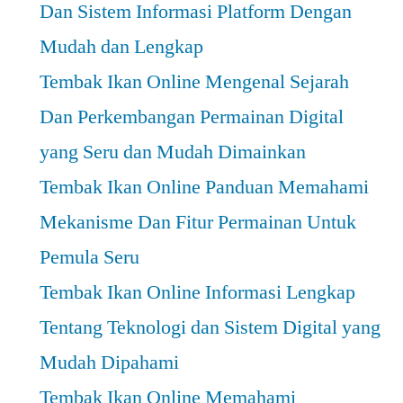
Dan Sistem Informasi Platform Dengan
Mudah dan Lengkap
Tembak Ikan Online Mengenal Sejarah
Dan Perkembangan Permainan Digital
yang Seru dan Mudah Dimainkan
Tembak Ikan Online Panduan Memahami
Mekanisme Dan Fitur Permainan Untuk
Pemula Seru
Tembak Ikan Online Informasi Lengkap
Tentang Teknologi dan Sistem Digital yang
Mudah Dipahami
Tembak Ikan Online Memahami