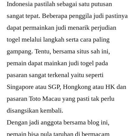
Indonesia pastilah sebagai satu putusan
sangat tepat. Beberapa penggila judi pastinya
dapat permainkan judi menarik perjudian
togel melalui langkah serta cara paling
gampang. Tentu, bersama situs sah ini,
pemain dapat mainkan judi togel pada
pasaran sangat terkenal yaitu seperti
Singapore atau SGP, Hongkong atau HK dan
pasaran Toto Macau yang pasti tak perlu
disangsikan kembali.
Dengan jadi anggota bersama blog ini,
pemain bisa pula taruhan di bermacam