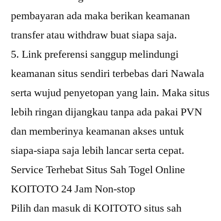
pembayaran ada maka berikan keamanan
transfer atau withdraw buat siapa saja.
5. Link preferensi sanggup melindungi
keamanan situs sendiri terbebas dari Nawala
serta wujud penyetopan yang lain. Maka situs
lebih ringan dijangkau tanpa ada pakai PVN
dan memberinya keamanan akses untuk
siapa-siapa saja lebih lancar serta cepat.
Service Terhebat Situs Sah Togel Online
KOITOTO 24 Jam Non-stop
Pilih dan masuk di KOITOTO situs sah