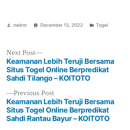
Posted
Posted
nwbnr
December 13, 2022
Togel
by
in
Next
Next Post
post:
Keamanan Lebih Teruji Bersama
Post
Situs Togel Online Berpredikat
Sahdi Tilango – KOITOTO
navigation
Previous
Previous Post
post:
Keamanan Lebih Teruji Bersama
Situs Togel Online Berpredikat
Sahdi Rantau Bayur – KOITOTO