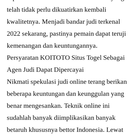
telah tidak perlu dikuatirkan kembali
kwalitetnya. Menjadi bandar judi terkenal
2022 sekarang, pastinya pemain dapat teruji
kemenangan dan keuntungannya.
Persyaratan KOITOTO Situs Togel Sebagai
Agen Judi Dapat Dipercayai
Nikmati spekulasi judi online terang berikan
beberapa keuntungan dan keunggulan yang
benar mengesankan. Teknik online ini
sudahlah banyak diimplikasikan banyak
betaruh khususnya bettor Indonesia. Lewat