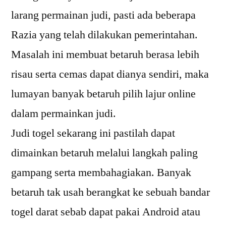
–
larang permainan judi, pasti ada beberapa
KOITOTO
Razia yang telah dilakukan pemerintahan.
Masalah ini membuat betaruh berasa lebih
risau serta cemas dapat dianya sendiri, maka
lumayan banyak betaruh pilih lajur online
dalam permainkan judi.
Judi togel sekarang ini pastilah dapat
dimainkan betaruh melalui langkah paling
gampang serta membahagiakan. Banyak
betaruh tak usah berangkat ke sebuah bandar
togel darat sebab dapat pakai Android atau