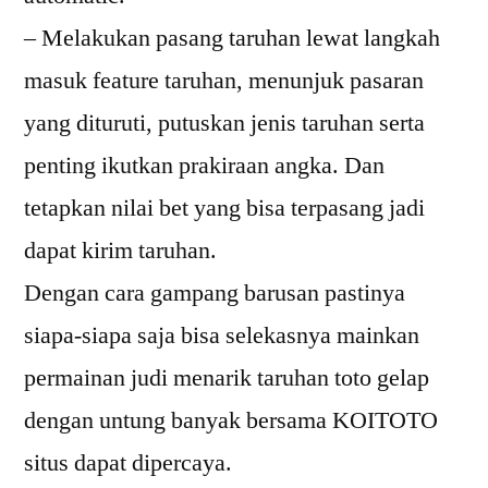
– Melakukan pasang taruhan lewat langkah
masuk feature taruhan, menunjuk pasaran
yang dituruti, putuskan jenis taruhan serta
penting ikutkan prakiraan angka. Dan
tetapkan nilai bet yang bisa terpasang jadi
dapat kirim taruhan.
Dengan cara gampang barusan pastinya
siapa-siapa saja bisa selekasnya mainkan
permainan judi menarik taruhan toto gelap
dengan untung banyak bersama KOITOTO
situs dapat dipercaya.