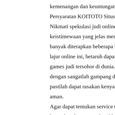
kemenangan dan keuntunga
Persyaratan KOITOTO Situs 
Nikmati spekulasi judi onlin
keistimewaan yang jelas mem
banyak diterapkan beberapa 
lajur online ini, betaruh da
games judi tersohor di dunia
dengan sangatlah gampang d
pastilah dapat rasakan ken
aman.
Agar dapat temukan service