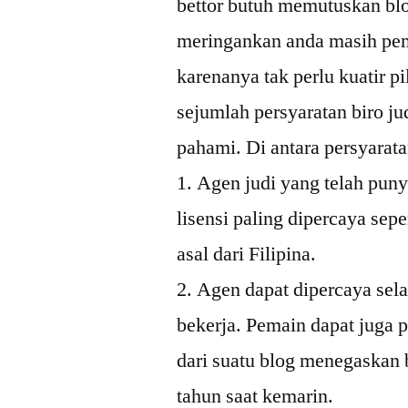
bettor butuh memutuskan blo
meringankan anda masih pem
karenanya tak perlu kuatir 
sejumlah persyaratan biro ju
pahami. Di antara persyarat
1. Agen judi yang telah pun
lisensi paling dipercaya sep
asal dari Filipina.
2. Agen dapat dipercaya sel
bekerja. Pemain dapat juga 
dari suatu blog menegaskan 
tahun saat kemarin.