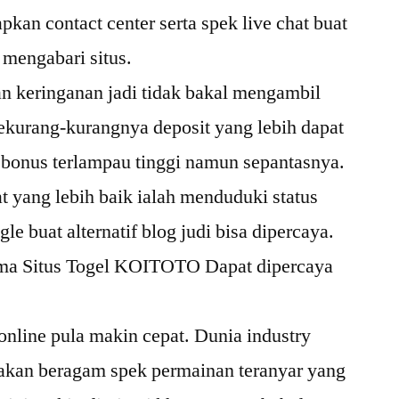
apkan contact center serta spek live chat buat
mengabari situs.
an keringanan jadi tidak bakal mengambil
sekurang-kurangnya deposit yang lebih dapat
n bonus terlampau tinggi namun sepantasnya.
t yang lebih baik ialah menduduki status
le buat alternatif blog judi bisa dipercaya.
a Situs Togel KOITOTO Dapat dipercaya
online pula makin cepat. Dunia industry
jakan beragam spek permainan teranyar yang