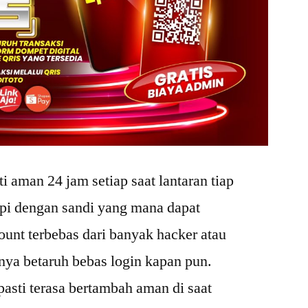
i aman 24 jam setiap saat lantaran tiap
api dengan sandi yang mana dapat
count terbebas dari banyak hacker atau
nya betaruh bebas login kapan pun.
pasti terasa bertambah aman di saat