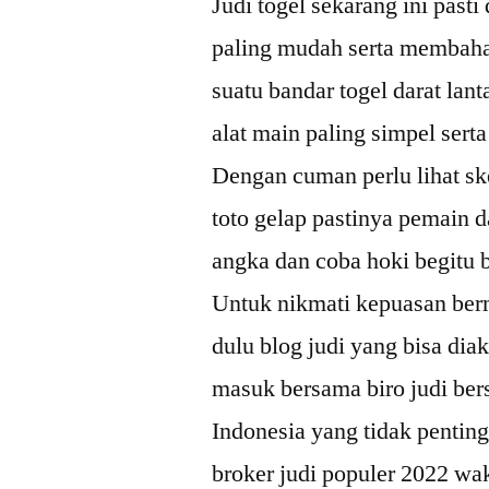
Judi togel sekarang ini past
paling mudah serta membaha
suatu bandar togel darat lan
alat main paling simpel sert
Dengan cuman perlu lihat s
toto gelap pastinya pemain 
angka dan coba hoki begitu b
Untuk nikmati kepuasan berma
dulu blog judi yang bisa di
masuk bersama biro judi ber
Indonesia yang tidak pentin
broker judi populer 2022 wak