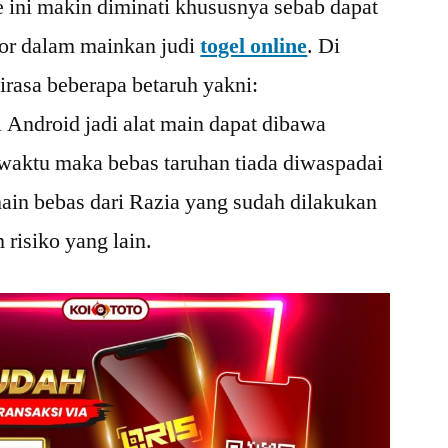
e ini makin diminati khususnya sebab dapat
or dalam mainkan judi
togel online
. Di
irasa beberapa betaruh yakni:
i Android jadi alat main dapat dibawa
 waktu maka bebas taruhan tiada diwaspadai
main bebas dari Razia yang sudah dilakukan
risiko yang lain.