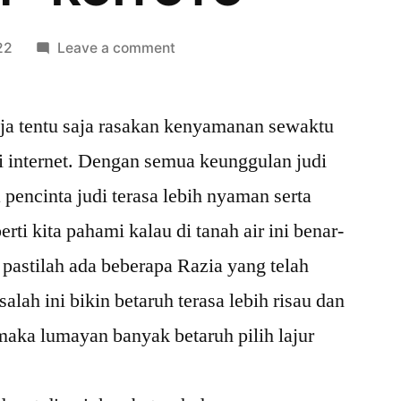
on
22
Leave a comment
Keamanan
Lebih
aja tentu saja rasakan kenyamanan sewaktu
Terbukti
Bersama
i internet. Dengan semua keunggulan judi
Situs
pencinta judi terasa lebih nyaman serta
Togel
Online
ti kita pahami kalau di tanah air ini benar-
Berpredikat
 pastilah ada beberapa Razia yang telah
Sahdi
lah ini bikin betaruh terasa lebih risau dan
Bonepantai
–
maka lumayan banyak betaruh pilih lajur
KOITOTO