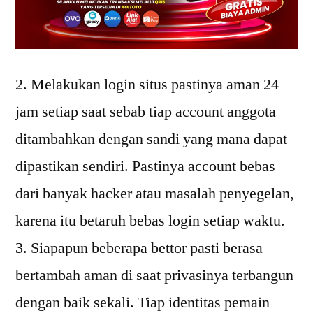
2. Melakukan login situs pastinya aman 24
jam setiap saat sebab tiap account anggota
ditambahkan dengan sandi yang mana dapat
dipastikan sendiri. Pastinya account bebas
dari banyak hacker atau masalah penyegelan,
karena itu betaruh bebas login setiap waktu.
3. Siapapun beberapa bettor pasti berasa
bertambah aman di saat privasinya terbangun
dengan baik sekali. Tiap identitas pemain