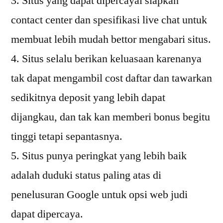
3. Situs yang dapat dipercayai siapkan
contact center dan spesifikasi live chat untuk
membuat lebih mudah bettor mengabari situs.
4. Situs selalu berikan keluasaan karenanya
tak dapat mengambil cost daftar dan tawarkan
sedikitnya deposit yang lebih dapat
dijangkau, dan tak kan memberi bonus begitu
tinggi tetapi sepantasnya.
5. Situs punya peringkat yang lebih baik
adalah duduki status paling atas di
penelusuran Google untuk opsi web judi
dapat dipercaya.