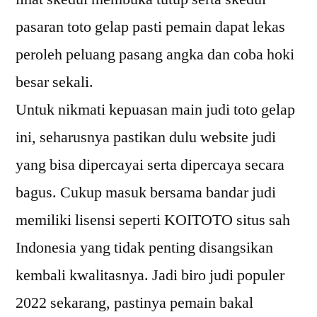
pasaran toto gelap pasti pemain dapat lekas
peroleh peluang pasang angka dan coba hoki
besar sekali.
Untuk nikmati kepuasan main judi toto gelap
ini, seharusnya pastikan dulu website judi
yang bisa dipercayai serta dipercaya secara
bagus. Cukup masuk bersama bandar judi
memiliki lisensi seperti KOITOTO situs sah
Indonesia yang tidak penting disangsikan
kembali kwalitasnya. Jadi biro judi populer
2022 sekarang, pastinya pemain bakal