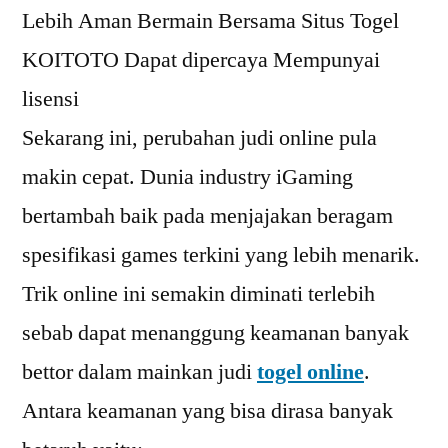
Lebih Aman Bermain Bersama Situs Togel
KOITOTO Dapat dipercaya Mempunyai
lisensi
Sekarang ini, perubahan judi online pula
makin cepat. Dunia industry iGaming
bertambah baik pada menjajakan beragam
spesifikasi games terkini yang lebih menarik.
Trik online ini semakin diminati terlebih
sebab dapat menanggung keamanan banyak
bettor dalam mainkan judi
togel online
.
Antara keamanan yang bisa dirasa banyak