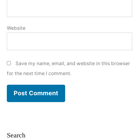
Website
Save my name, email, and website in this browser
for the next time I comment.
Search