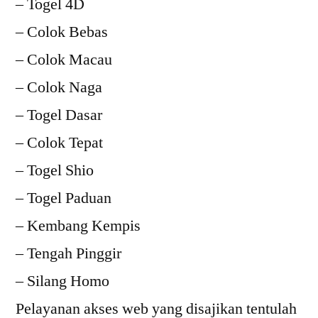
– Togel 4D
– Colok Bebas
– Colok Macau
– Colok Naga
– Togel Dasar
– Colok Tepat
– Togel Shio
– Togel Paduan
– Kembang Kempis
– Tengah Pinggir
– Silang Homo
Pelayanan akses web yang disajikan tentulah