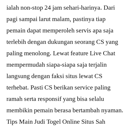
ialah non-stop 24 jam sehari-harinya. Dari
pagi sampai larut malam, pastinya tiap
pemain dapat memperoleh servis apa saja
terlebih dengan dukungan seorang CS yang
paling menolong. Lewat feature Live Chat
mempermudah siapa-siapa saja terjalin
langsung dengan faksi situs lewat CS
terhebat. Pasti CS berikan service paling
ramah serta responsif yang bisa selalu
membikin pemain berasa bertambah nyaman.
Tips Main Judi Togel Online Situs Sah