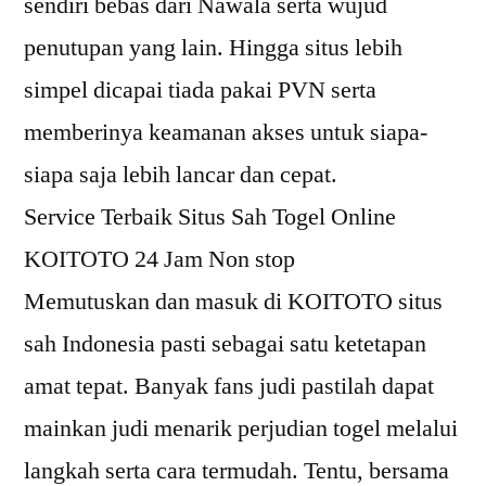
sendiri bebas dari Nawala serta wujud
penutupan yang lain. Hingga situs lebih
simpel dicapai tiada pakai PVN serta
memberinya keamanan akses untuk siapa-
siapa saja lebih lancar dan cepat.
Service Terbaik Situs Sah Togel Online
KOITOTO 24 Jam Non stop
Memutuskan dan masuk di KOITOTO situs
sah Indonesia pasti sebagai satu ketetapan
amat tepat. Banyak fans judi pastilah dapat
mainkan judi menarik perjudian togel melalui
langkah serta cara termudah. Tentu, bersama