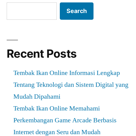
Search
Recent Posts
Tembak Ikan Online Informasi Lengkap
Tentang Teknologi dan Sistem Digital yang
Mudah Dipahami
Tembak Ikan Online Memahami
Perkembangan Game Arcade Berbasis
Internet dengan Seru dan Mudah