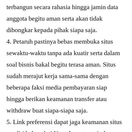
terbangun secara rahasia hingga jamin data
anggota begitu aman serta akan tidak
dibongkar kepada pihak siapa saja.
4. Petaruh pastinya bebas membuka situs
sewaktu-waktu tanpa ada kuatir serta dalam
soal bisnis bakal begitu terasa aman. Situs
sudah merajut kerja sama-sama dengan
beberapa faksi media pembayaran siap
hingga berikan keamanan transfer atau
withdraw buat siapa-siapa saja.
5. Link preferensi dapat jaga keamanan situs