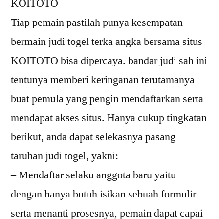
KOITOTO
Tiap pemain pastilah punya kesempatan
bermain judi togel terka angka bersama situs
KOITOTO bisa dipercaya. bandar judi sah ini
tentunya memberi keringanan terutamanya
buat pemula yang pengin mendaftarkan serta
mendapat akses situs. Hanya cukup tingkatan
berikut, anda dapat selekasnya pasang
taruhan judi togel, yakni:
– Mendaftar selaku anggota baru yaitu
dengan hanya butuh isikan sebuah formulir
serta menanti prosesnya, pemain dapat capai