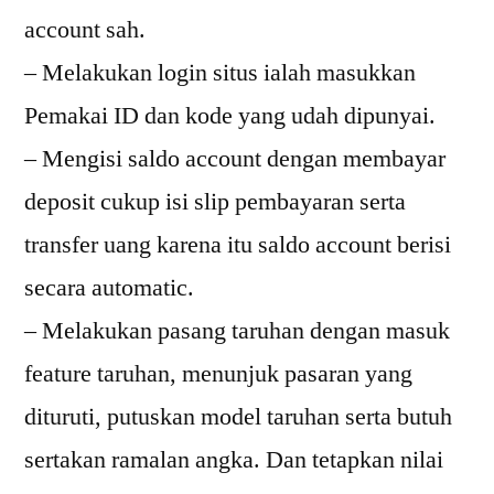
account sah.
– Melakukan login situs ialah masukkan
Pemakai ID dan kode yang udah dipunyai.
– Mengisi saldo account dengan membayar
deposit cukup isi slip pembayaran serta
transfer uang karena itu saldo account berisi
secara automatic.
– Melakukan pasang taruhan dengan masuk
feature taruhan, menunjuk pasaran yang
dituruti, putuskan model taruhan serta butuh
sertakan ramalan angka. Dan tetapkan nilai