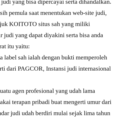
te judi yang bisa dipercayai serta dihandalkan.
ih pemula saat menentukan web-site judi,
unjuk KOITOTO situs sah yang miliki
r judi yang dapat diyakini serta bisa anda
at itu yaitu:
ya label sah ialah dengan bukti memperoleh
erti dari PAGCOR, Instansi judi internasional
suatu agen profesional yang udah lama
akai terapan pribadi buat mengerti umur dari
ar judi udah berdiri mulai sejak lima tahun