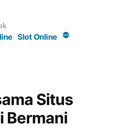
ak
line
Slot Online
sama Situs
i Bermani