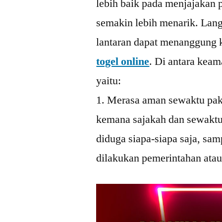
lebih baik pada menjajakan p
semakin lebih menarik. Lang
lantaran dapat menanggung 
togel online
. Di antara keam
yaitu:
1. Merasa aman sewaktu pak
kemana sajakah dan sewaktu
diduga siapa-siapa saja, sam
dilakukan pemerintahan atau