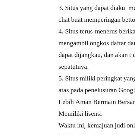
3. Situs yang dapat diakui me
chat buat memperingan betto
4. Situs terus-menerus beri
mengambil ongkos daftar da
dapat dijangkau, dan akan t
sepatutnya.
5. Situs miliki peringkat ya
atas pada penelusuran Google
Lebih Aman Bermain Bersam
Memiliki lisensi
Waktu ini, kemajuan judi on