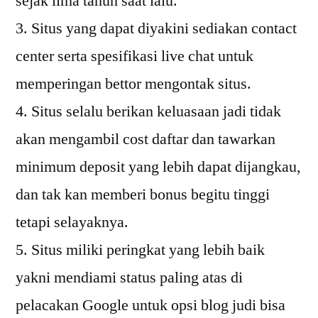
sejak lima tahun saat lalu.
3. Situs yang dapat diyakini sediakan contact
center serta spesifikasi live chat untuk
memperingan bettor mengontak situs.
4. Situs selalu berikan keluasaan jadi tidak
akan mengambil cost daftar dan tawarkan
minimum deposit yang lebih dapat dijangkau,
dan tak kan memberi bonus begitu tinggi
tetapi selayaknya.
5. Situs miliki peringkat yang lebih baik
yakni mendiami status paling atas di
pelacakan Google untuk opsi blog judi bisa