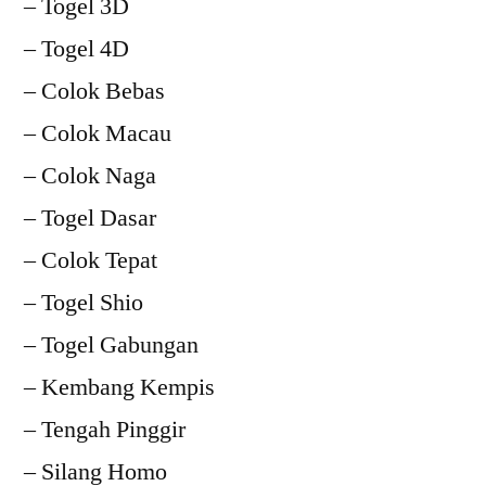
– Togel 3D
– Togel 4D
– Colok Bebas
– Colok Macau
– Colok Naga
– Togel Dasar
– Colok Tepat
– Togel Shio
– Togel Gabungan
– Kembang Kempis
– Tengah Pinggir
– Silang Homo