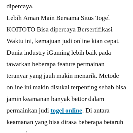
dipercaya.
Lebih Aman Main Bersama Situs Togel
KOITOTO Bisa dipercaya Bersertifikasi
Waktu ini, kemajuan judi online kian cepat.
Dunia industry iGaming lebih baik pada
tawarkan beberapa feature permainan
teranyar yang jauh makin menarik. Metode
online ini makin disukai terpenting sebab bisa
jamin keamanan banyak bettor dalam
permainkan judi
togel online
. Di antara
keamanan yang bisa dirasa beberapa betaruh