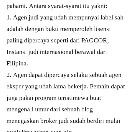
pahami. Antara syarat-syarat itu yakni:
1. Agen judi yang udah mempunyai label sah
adalah dengan bukti memperoleh lisensi
paling dipercaya seperti dari PAGCOR,
Instansi judi internasional berawal dari
Filipina.
2. Agen dapat dipercaya selaku sebuah agen
eksper yang udah lama bekerja. Pemain dapat
juga pakai program teristimewa buat
mengenali umur dari sebuah blog
menegaskan broker judi sudah berdiri mulai