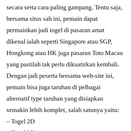
secara serta cara paling gampang. Tentu saja,
bersama situs sah ini, pemain dapat
permainkan judi togel di pasaran amat
dikenal ialah seperti Singapore atau SGP,
Hongkong atau HK juga pasaran Toto Macau
yang pastilah tak perlu dikuatirkan kembali.
Dengan jadi peserta bersama web-site ini,
pemain bisa juga taruhan di pelbagai
alternatif type taruhan yang disiapkan
semakin lebih komplet, salah satunya yaitu:
– Togel 2D