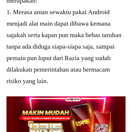
merupakan:
1. Merasa aman sewaktu pakai Android
menjadi alat main dapat dibawa kemana
sajakah serta kapan pun maka bebas taruhan
tanpa ada diduga siapa-siapa saja, sampai
pemain pun luput dari Razia yang sudah
dilakukan pemerintahan atau bermacam
risiko yang lain.