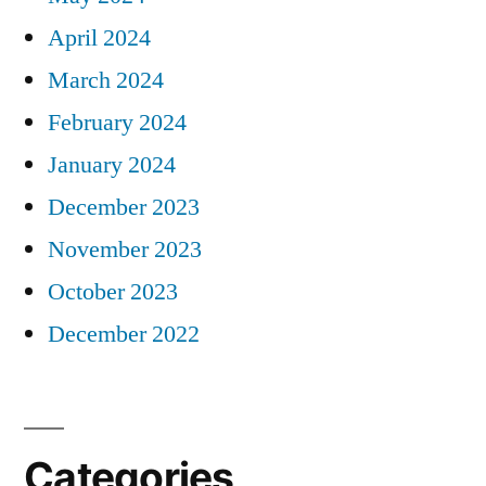
April 2024
March 2024
February 2024
January 2024
December 2023
November 2023
October 2023
December 2022
Categories