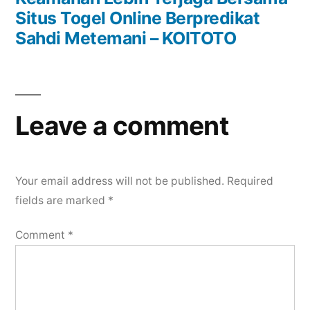
Situs Togel Online Berpredikat
Sahdi Metemani – KOITOTO
Leave a comment
Your email address will not be published.
Required
fields are marked
*
Comment
*