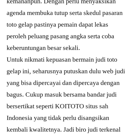
kemananpun. Dengan perlu menyaksikan
agenda membuka tutup serta skedul pasaran
toto gelap pastinya pemain dapat lekas
peroleh peluang pasang angka serta coba
keberuntungan besar sekali.
Untuk nikmati kepuasan bermain judi toto
gelap ini, seharusnya putuskan dulu web judi
yang bisa dipercayai dan dipercaya dengan
bagus. Cukup masuk bersama bandar judi
bersertikat seperti KOITOTO situs sah
Indonesia yang tidak perlu disangsikan
kembali kwalitetnya. Jadi biro judi terkenal