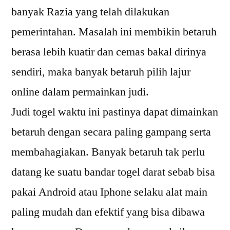
banyak Razia yang telah dilakukan
KOITOTO
pemerintahan. Masalah ini membikin betaruh
berasa lebih kuatir dan cemas bakal dirinya
sendiri, maka banyak betaruh pilih lajur
online dalam permainkan judi.
Judi togel waktu ini pastinya dapat dimainkan
betaruh dengan secara paling gampang serta
membahagiakan. Banyak betaruh tak perlu
datang ke suatu bandar togel darat sebab bisa
pakai Android atau Iphone selaku alat main
paling mudah dan efektif yang bisa dibawa