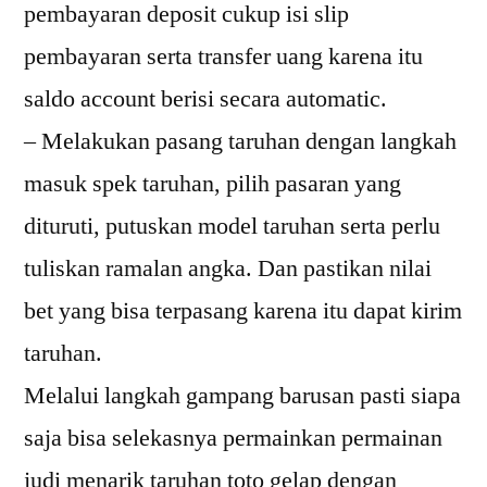
pembayaran deposit cukup isi slip
pembayaran serta transfer uang karena itu
saldo account berisi secara automatic.
– Melakukan pasang taruhan dengan langkah
masuk spek taruhan, pilih pasaran yang
dituruti, putuskan model taruhan serta perlu
tuliskan ramalan angka. Dan pastikan nilai
bet yang bisa terpasang karena itu dapat kirim
taruhan.
Melalui langkah gampang barusan pasti siapa
saja bisa selekasnya permainkan permainan
judi menarik taruhan toto gelap dengan