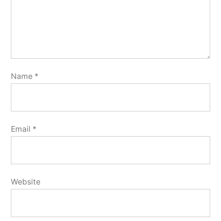
Name
*
Email
*
Website