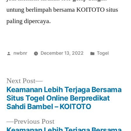
untung berlimpah bersama KOITOTO situs
paling dipercaya.
Posted
Posted
nwbnr
December 13, 2022
Togel
by
in
Next
Next Post
post:
Keamanan Lebih Terjaga Bersama
Post
Situs Togel Online Berpredikat
Sahdi Bambel – KOITOTO
navigation
Previous
Previous Post
post:
Keamanan Lebih Terjaga Bersama