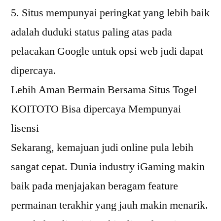
5. Situs mempunyai peringkat yang lebih baik
adalah duduki status paling atas pada
pelacakan Google untuk opsi web judi dapat
dipercaya.
Lebih Aman Bermain Bersama Situs Togel
KOITOTO Bisa dipercaya Mempunyai
lisensi
Sekarang, kemajuan judi online pula lebih
sangat cepat. Dunia industry iGaming makin
baik pada menjajakan beragam feature
permainan terakhir yang jauh makin menarik.