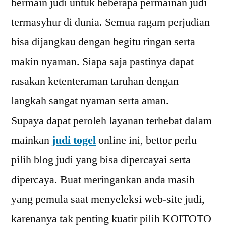
bermain judi untuk beberapa permainan judi
termasyhur di dunia. Semua ragam perjudian
bisa dijangkau dengan begitu ringan serta
makin nyaman. Siapa saja pastinya dapat
rasakan ketenteraman taruhan dengan
langkah sangat nyaman serta aman.
Supaya dapat peroleh layanan terhebat dalam
mainkan
judi togel
online ini, bettor perlu
pilih blog judi yang bisa dipercayai serta
dipercaya. Buat meringankan anda masih
yang pemula saat menyeleksi web-site judi,
karenanya tak penting kuatir pilih KOITOTO