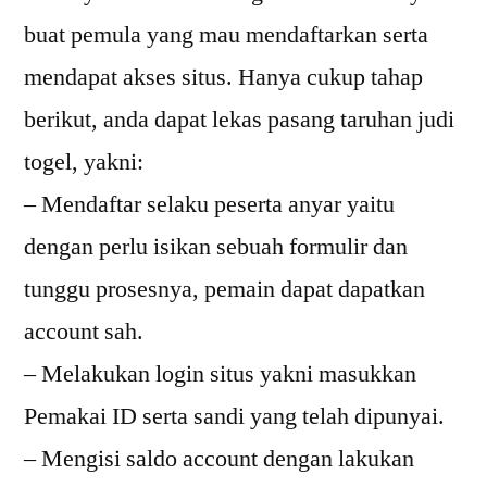
buat pemula yang mau mendaftarkan serta
mendapat akses situs. Hanya cukup tahap
berikut, anda dapat lekas pasang taruhan judi
togel, yakni:
– Mendaftar selaku peserta anyar yaitu
dengan perlu isikan sebuah formulir dan
tunggu prosesnya, pemain dapat dapatkan
account sah.
– Melakukan login situs yakni masukkan
Pemakai ID serta sandi yang telah dipunyai.
– Mengisi saldo account dengan lakukan