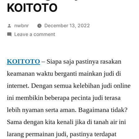
KOITOTO
Posted
nwbnr
December 13, 2022
by
on
Leave a comment
Keamanan
Lebih
KOITOTO
– Siapa saja pastinya rasakan
Terbukti
Bersama
keamanan waktu berganti mainkan judi di
Situs
internet. Dengan semua kelebihan judi online
Togel
Online
ini membikin beberapa pecinta judi terasa
Berpredikat
lebih nyaman serta aman. Bagaimana tidak?
Sahdi
Sama dengan kita kenali jika di tanah air ini
Belitang
Mulya
larang permainan judi, pastinya terdapat
–